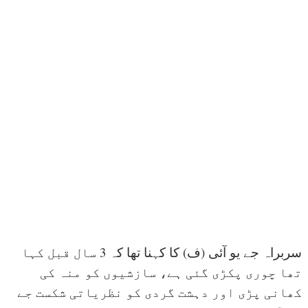
سربراہ جے یو آئی (ف) کا کہنا تھا کہ 3 سال قبل کہا
تھا چوری پکڑی گئی ہے، سازشیوں کو منہ کی
کھانی پڑی اور دہشت گردی کو نظریاتی شکست جے