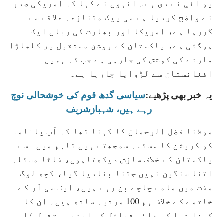
یو آئی نے دی ہے۔ انہوں نے کہا کہ امریکی صدر
نے واضح کردیا ہے سی پیک متنازعہ علاقے سے
گزرہا ہے، امریکا اور بھارت کی زبان ایک
ہوگئی ہے، پاکستان کے روشن مستقبل پر کلھاڑا
مارنے کی کوشش کی جارہی ہے جب کہ ہمیں
افغانستان سے لڑوایا جارہا ہے۔
یہ خبر بھی پڑھیے:
سیاسی گدھ قوم کی خوشحالی نوچ
رہے ہیں، شہبازشریف
مولانا فضل الرحمان کا کہنا تھا کہ آپ پاناما
کو کرپشن کا مسئلہ سمجھتے ہیں تاہم میں اسے
پاکستان کے خلاف سازش دیکھتاہوں، فاٹا مسئلہ
اتنا سنگین نہیں جتنا بنادیا گیا، کچھ لوگ
مفت میں مامے چاچے بن رہے ہیں، ایف سی آر کے
خاتمے کے خلاف ہم 100 مرتبہ ساتھ ہیں۔ ان کا
کہنا تھا کہ فاٹا قبائل کو اپنے مستقبل کا