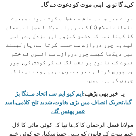
کرے گا تو وہ اپنی موت کو دعوت دے گا۔
سوات میں جلسہ عام سے خطاب کرتے ہوئے جمعیت
علمائے اسلام (ف) کے سربراہ مولانا فضل الرحمان
کا کہنا تھا کہ دشمن کمزور اور بزدل ہے، اسی
لیے وہ چور دروازے سے حملہ کرتا ہے،پارلیمنٹ
میں دیکھا کیسے چور دروازے سے انہوں نے ختم
نبوت کے قانون پر نقب لگانے کی کوشش کی، چور
جب چوری کرتا ہے تو محسوس نہیں ہونے دیتا کہ
چوری کر رہا ہوں۔
یہ خبر بھی پڑھیے:
ایم کیو ایم سے اتحاد مہنگا پڑ
گیا،تحریک انصاف میں بڑی بغاوت،شدید تلخ کلامی،اسد
عمر پھنس گئے
مولانا فضل الرحمان کا کہنا تھا کہ کوئی مائی کا لال
ختم نبوت کے قانون کو نہیں چھیڑسکتا، جو کوئی ختم