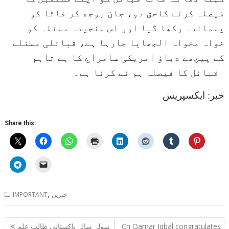
فیصلہ کرنے کاحق دو، جان بوجھ کر فاٹا کو
پسماندہ رکھا گیا اور اس سنجیدہ مسئلہ کو
خواہ مخواہ الجھایا جارہا ہے، قبائلی مسئلے
کے پیچھے دباؤ امریکی سامراج کا ہے تاہم
قبائل کا فیصلہ ہم نے کرنا ہے۔
خبر: ایکسپریس
Share this:
,
خبریں
IMPORTANT
Post
Ch Qamar Iqbal congratulates
سولہ سالہ پاکستانی طالب علم