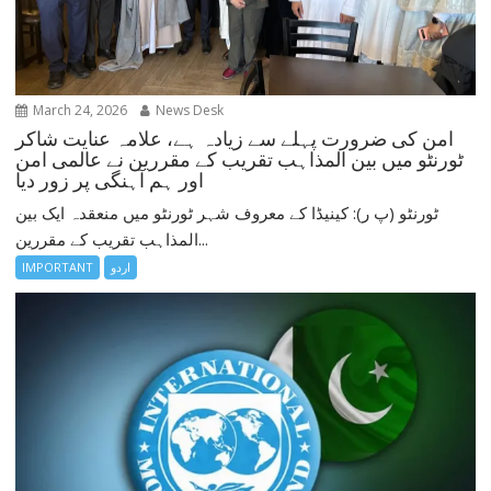
March 24, 2026
News Desk
امن کی ضرورت پہلے سے زیادہ ہے، علامہ عنایت شاکر
ٹورنٹو میں بین المذاہب تقریب کے مقررین نے عالمی امن
اور ہم آہنگی پر زور دیا
ٹورنٹو (پ ر): کینیڈا کے معروف شہر ٹورنٹو میں منعقدہ ایک بین
المذاہب تقریب کے مقررین...
اردو
IMPORTANT