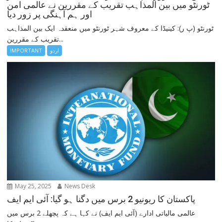
ٹورنٹو میں بین المذاہب تقریب کے مقررین نے عالمی امن
اور ہم آہنگی پر زور دیا
ٹورنٹو (پ ر): کینیڈا کے معروف شہر ٹورنٹو میں منعقدہ ایک بین المذاہب
تقریب کے مقررین...
اردو
IMPORTANT
May 25, 2025
News Desk
پاکستان کا ریونیو 2 برس میں دگنا ہو گیا: آئی ایم ایف
عالمی مالیاتی ادارے (آئی ایم ایف) نے کہا ہے کہ پچھلے 2 برس میں