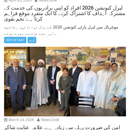
April 20, 2026
News Desk
لبرل کنونشن 2026 افراد کو اپنی برادریوں کی خدمت کے
مشترکہ اہداف کا اشتراک کرنے کا ایک منفرد موقع فراہم
کرتا ہے: نجم نقوی
مونٹریال میں لبرل پارٹی کنونشن 2026 کے ہال توانائی، رجائیت
اور نئے عزم سے بھرے ہوئے...
اردو
IMPORTANT
March 24, 2026
News Desk
امن کی ضرورت پہلے سے زیادہ ہے، علامہ عنایت شاکر