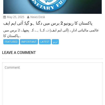
May 25, 2025
News Desk
پاکستان کا ریونیو 2 برس میں دگنا ہو گیا: آئی ایم ایف
عالمی مالیاتی ادارے (آئی ایم ایف) نے کہا ہے کہ پچھلے 2 برس میں
پاکستان کا...
اردو
LATEST
IMPORTANT
FEATURED
LEAVE A COMMENT