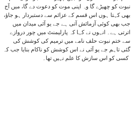
نبوت کو چھیڑے گا وہ اپنی موت کو دعوت دے گا، میں آج
بھی کہتا ہوں اس قسم کے عزائم سے دستبردار ہو جاؤ،
جب بھی کوئی آزمائش آتی ہے جے یو آئی میدان میں
اترتی ہے۔ انہوں نے کہا کہ پارلیمنٹ میں چور دروازے
سے ختم نبوت حلف نامے میں ترمیم کی کوشش کی
گئی تاہم جے یو آئی نے اس کوشش کو ناکام بنایا جب کہ
کسی کو اس سازش کا علم نہیں تھا۔