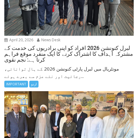
April 20, 2026
News Desk
لبرل کنونشن 2026 افراد کو اپنی برادریوں کی خدمت کے
مشترکہ اہداف کا اشتراک کرنے کا ایک منفرد موقع فراہم
کرتا ہے: نجم نقوی
مونٹریال میں لبرل پارٹی کنونشن 2026 کے ہال توانائی،
رجائیت اور نئے عزم سے بھرے ہوئے...
اردو
IMPORTANT