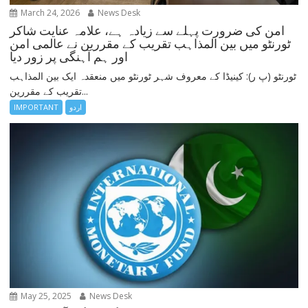
March 24, 2026
News Desk
امن کی ضرورت پہلے سے زیادہ ہے، علامہ عنایت شاکر
ٹورنٹو میں بین المذاہب تقریب کے مقررین نے عالمی امن
اور ہم آہنگی پر زور دیا
ٹورنٹو (پ ر): کینیڈا کے معروف شہر ٹورنٹو میں منعقدہ ایک بین المذاہب
تقریب کے مقررین...
IMPORTANT
اردو
May 25, 2025
News Desk