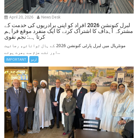
April 20, 2026
News Desk
لبرل کنونشن 2026 افراد کو اپنی برادریوں کی خدمت کے
مشترکہ اہداف کا اشتراک کرنے کا ایک منفرد موقع فراہم
کرتا ہے: نجم نقوی
مونٹریال میں لبرل پارٹی کنونشن 2026 کے ہال توانائی، رجائیت
اور نئے عزم سے بھرے ہوئے...
IMPORTANT
اردو