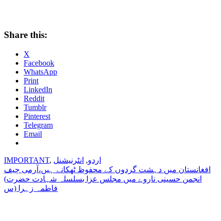
Share this:
X
Facebook
WhatsApp
Print
LinkedIn
Reddit
Tumblr
Pinterest
Telegram
Email
اردو
,
انٹرنیشنل
,
IMPORTANT
Post
افغانستان میں دہشت گردوں کے محفوظ ٹھکانے ہیں،آرمی چیف
(انجمن حسینی ناروے میں مجلس عزا بسلسلہ شہادت حضرت
navigation
فاطمہ زہرا (س