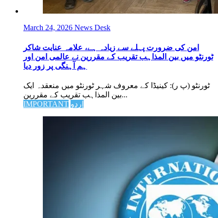
March 24, 2026
News Desk
امن کی ضرورت پہلے سے زیادہ ہے، علامہ عنایت شاکر
ٹورنٹو میں بین المذاہب تقریب کے مقررین نے عالمی امن اور
ہم آہنگی پر زور دیا
ٹورنٹو (پ ر): کینیڈا کے معروف شہر ٹورنٹو میں منعقدہ ایک
بین المذاہب تقریب کے مقررین...
اردو
IMPORTANT