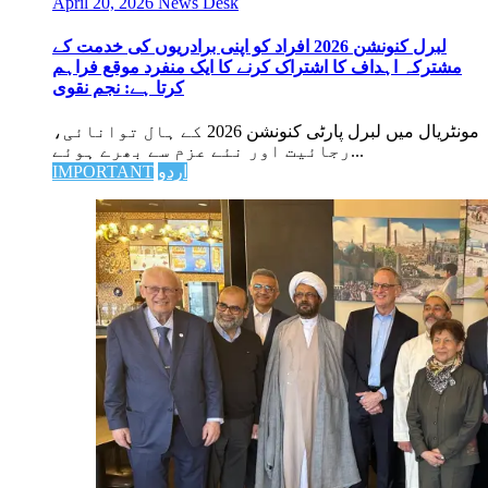
April 20, 2026
News Desk
لبرل کنونشن 2026 افراد کو اپنی برادریوں کی خدمت کے
مشترکہ اہداف کا اشتراک کرنے کا ایک منفرد موقع فراہم
کرتا ہے: نجم نقوی
مونٹریال میں لبرل پارٹی کنونشن 2026 کے ہال توانائی،
رجائیت اور نئے عزم سے بھرے ہوئے...
اردو
IMPORTANT