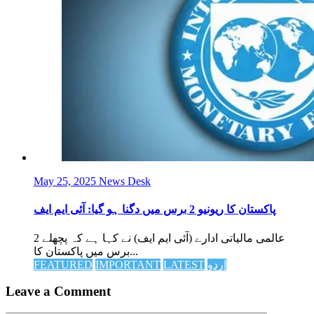
May 25, 2025
News Desk
پاکستان کا ریونیو 2 برس میں دگنا ہو گیا: آئی ایم ایف
عالمی مالیاتی ادارے (آئی ایم ایف) نے کہا ہے کہ پچھلے 2
برس میں پاکستان کا...
اردو
LATEST
IMPORTANT
FEATURED
Leave a Comment