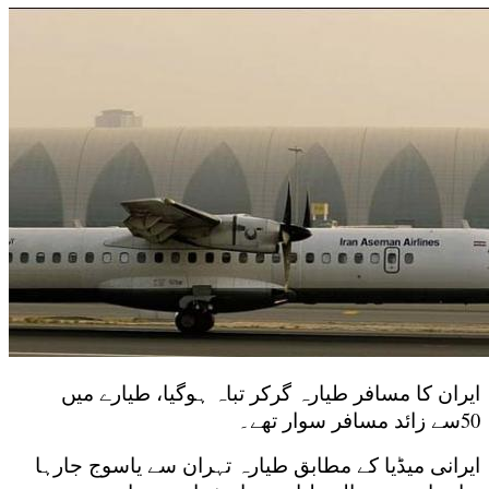
ایران کا مسافر طیارہ گرکر تباہ ہوگیا، طیارے میں
50سے زائد مسافر سوار تھے۔
ایرانی میڈیا کے مطابق طیارہ تہران سے یاسوج جارہا