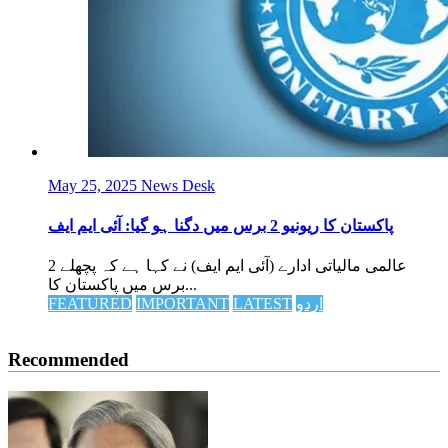
May 25, 2025
News Desk
پاکستان کا ریونیو 2 برس میں دگنا ہو گیا: آئی ایم ایف
عالمی مالیاتی ادارے (آئی ایم ایف) نے کہا ہے کہ پچھلے 2
برس میں پاکستان کا...
اردو
LATEST
IMPORTANT
FEATURED
Recommended