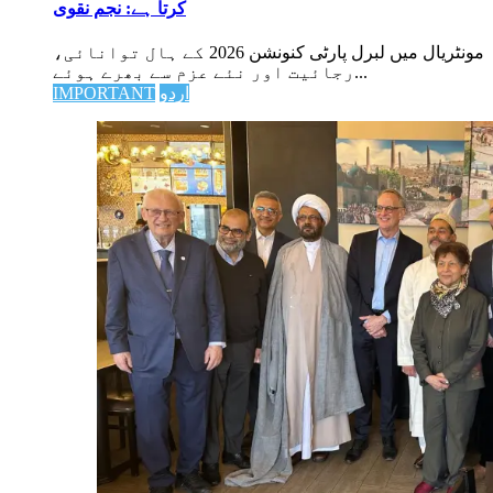
کرتا ہے: نجم نقوی
مونٹریال میں لبرل پارٹی کنونشن 2026 کے ہال توانائی،
رجائیت اور نئے عزم سے بھرے ہوئے...
اردو
IMPORTANT