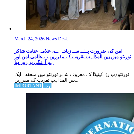
March 24, 2026
News Desk
امن کی ضرورت پہلے سے زیادہ ہے، علامہ عنایت شاکر
ٹورنٹو میں بین المذاہب تقریب کے مقررین نے عالمی امن اور
ہم آہنگی پر زور دیا
ٹورنٹو (پ ر): کینیڈا کے معروف شہر ٹورنٹو میں منعقدہ ایک
بین المذاہب تقریب کے مقررین...
اردو
IMPORTANT