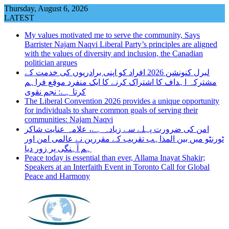
Skip
Thursday, August 6, 2026
to
LATEST
content
My values motivated me to serve the community, Says
Barrister Najam Naqvi Liberal Party’s principles are aligned
with the values of diversity and inclusion, the Canadian
politician argues
لبرل کنونشن 2026 افراد کو اپنی برادریوں کی خدمت کے
مشترکہ اہداف کا اشتراک کرنے کا ایک منفرد موقع فراہم
کرتا ہے: نجم نقوی
The Liberal Convention 2026 provides a unique opportunity
for individuals to share common goals of serving their
communities: Najam Naqvi
امن کی ضرورت پہلے سے زیادہ ہے، علامہ عنایت شاکر
ٹورنٹو میں بین المذاہب تقریب کے مقررین نے عالمی امن اور
ہم آہنگی پر زور دیا
Peace today is essential than ever, Allama Inayat Shakir;
Speakers at an Interfaith Event in Toronto Call for Global
Peace and Harmony