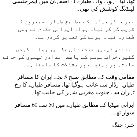
تھا، تباہ ہونے والے طیارے نے اصفہان میں ایمرجنسی
لینڈنگ کوشش کی تھی۔
غیر ملکی میڈیا کے مطابق طیارہ سیمرون کے
قریب گر کر تباہ ہوا۔ ایرانی حکام نے بھی
طیارہ تباہ ہونے کی تصدیق کردی ہے۔
امدادی ٹیمیں حادثے کی جگہ پر روانہ کردی
گئیں،خراب موسم کے باعث امدادی ٹیموں کو جائے
حادثہ پر پہنچنے پر مشکلات کا سامنا ہے۔
مقامی وقت کے مطابق صبح 5 بجے ایران کا مسافر
طیارہ رڈار سے غائب ہوگیا تھا، مسافر طیارے کا رخ
تہران سے جنوب مغربی شہر کی جانب تھا۔
ایرانی میڈیا کے مطابق طیارے میں 50 سے 60 مسافر
سوار تھے۔
خبر: جنگ