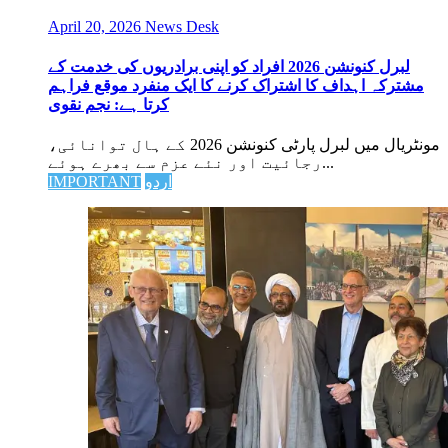
April 20, 2026
News Desk
لبرل کنونشن 2026 افراد کو اپنی برادریوں کی خدمت کے
مشترکہ اہداف کا اشتراک کرنے کا ایک منفرد موقع فراہم
کرتا ہے: نجم نقوی
مونٹریال میں لبرل پارٹی کنونشن 2026 کے ہال توانائی،
رجائیت اور نئے عزم سے بھرے ہوئے...
IMPORTANT
اردو