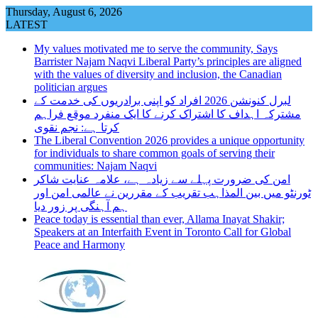
Skip
Thursday, August 6, 2026
to
LATEST
content
My values motivated me to serve the community, Says
Barrister Najam Naqvi Liberal Party’s principles are aligned
with the values of diversity and inclusion, the Canadian
politician argues
لبرل کنونشن 2026 افراد کو اپنی برادریوں کی خدمت کے
مشترکہ اہداف کا اشتراک کرنے کا ایک منفرد موقع فراہم
کرتا ہے: نجم نقوی
The Liberal Convention 2026 provides a unique opportunity
for individuals to share common goals of serving their
communities: Najam Naqvi
امن کی ضرورت پہلے سے زیادہ ہے، علامہ عنایت شاکر
ٹورنٹو میں بین المذاہب تقریب کے مقررین نے عالمی امن اور
ہم آہنگی پر زور دیا
Peace today is essential than ever, Allama Inayat Shakir;
Speakers at an Interfaith Event in Toronto Call for Global
Peace and Harmony