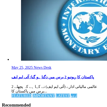
May 25, 2025
News Desk
پاکستان کا ریونیو 2 برس میں دگنا ہو گیا: آئی ایم ایف
عالمی مالیاتی ادارے (آئی ایم ایف) نے کہا ہے کہ پچھلے 2
برس میں پاکستان کا...
FEATURED
IMPORTANT
LATEST
اردو
Recommended