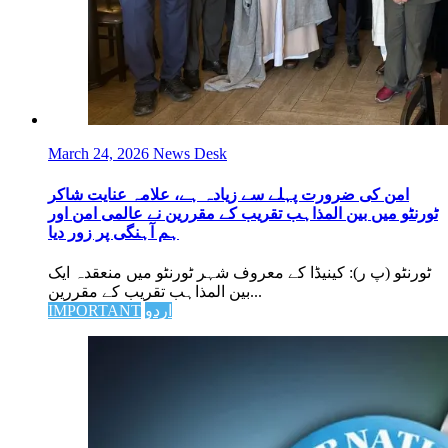
March 24, 2026
News Desk
امن کی ضرورت پہلے سے زیادہ ہے، علامہ عنایت شاکر
ٹورنٹو میں بین المذاہب تقریب کے مقررین نے عالمی امن اور
ہم آہنگی پر زور دیا
ٹورنٹو (پ ر): کینیڈا کے معروف شہر ٹورنٹو میں منعقدہ ایک
بین المذاہب تقریب کے مقررین...
IMPORTANT
اردو