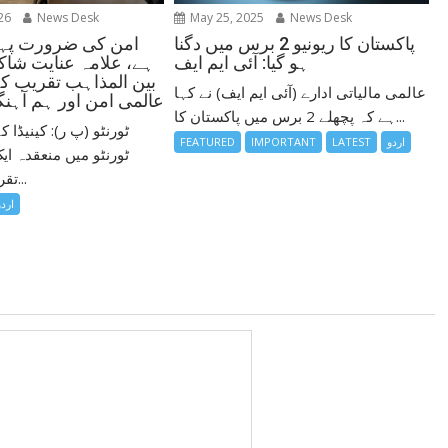
26
News Desk
May 25, 2025
News Desk
امن کی ضرورت پہل
پاکستان کا ریونیو 2 برس میں دگنا
ہے، علامہ عنایت شاکر
ہو گیا: آئی ایم ایف
بین المذاہب تقریب ک
عالمی مالیاتی ادارے (آئی ایم ایف) نے کہا
عالمی امن اور ہم آہنگی
ہے کہ پچھلے 2 برس میں پاکستان کا...
ٹورنٹو (پ ر): کینیڈا
اردو
LATEST
IMPORTANT
FEATURED
ٹورنٹو میں منعقدہ ای
تقریب کے مقررین...
اردو