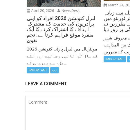
March 24, 20
April 20, 2026
News Desk
ے سے زیادہ
لبرل کنونشن 2026 افراد کو اپنی
 ٹورنٹو میں
برادریوں کی خدمت کے مشترکہ
ے مقررین نے
اہداف کا اشتراک کرنے کا ایک
 پر زور دیا
منفرد موقع فراہم کرتا ہے: نجم
 کے معروف شہر
نقوی
ک بین المذاہب
مونٹریال میں لبرل پارٹی کنونشن 2026
کے ہال توانائی، رجائیت اور نئے
IMPORTANT
عزم سے بھرے ہوئے...
اردو
IMPORTANT
LEAVE A COMMENT