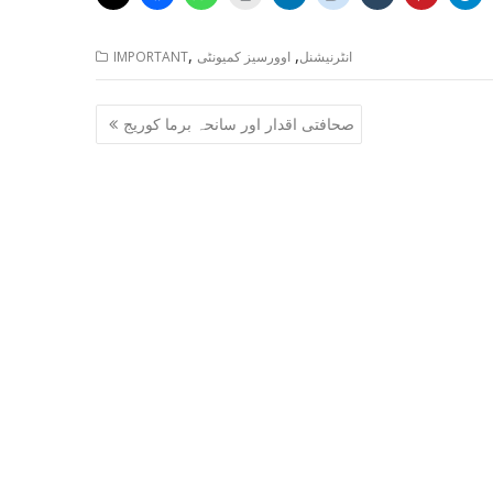
,
,
انٹرنیشنل
اوورسیز کمیونٹی
IMPORTANT
Post
صحافتی اقدار اور سانحہ برما کوریج
navigation