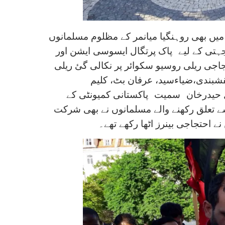
میں بھی روہنگیا میانمر کے مظلوم مسلمانوں
ہتی کے لیے
پاک پرتگال ایسوسی ایشن اور
اجی ریلی روسیو سکوائر پر نکالی گئ ریلی
شبندی،ضیاءسید، عرفان بٹ، کلیم
 حیدرخان
سمیت
پاکستانی کمیونٹی کے
ے تعلق رکھنے والے مسلمانوں نے بھی شرکت
ے احتجاجی بینرز اٹھا رکھے تھے۔