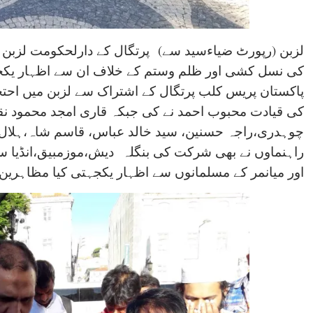
لزبن (رپورٹ ضیاءسید سے)
پرتگال کے دارلحکومت لزبن 
کی نسل کشی اور ظلم وستم کے خلاف ان سے اظہار یکج
پاکستان پریس کلب پرتگال کے اشتراک سے لزبن میں احتج
کی قیادت محبوب احمد نے کی جبکہ قاری امجد محمود نق
چوہدری،راجہ حسنین، سید خالد عباس، قاسم شاہ،ہلال
راہنماوں نے بھی شرکت کی بنگلہ
دیش،موزمبیق،انڈیا س
اور میانمر کے مسلمانوں سے اظہار یکجہتی کیا مظاہرین ن