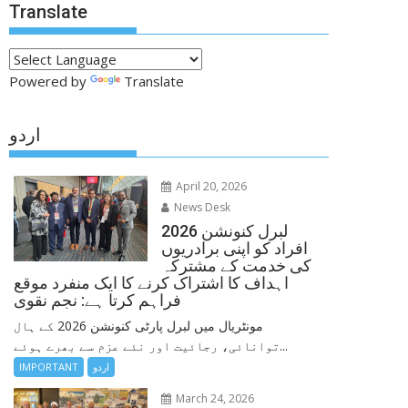
Translate
Powered by
Translate
اردو
April 20, 2026
News Desk
لبرل کنونشن 2026
افراد کو اپنی برادریوں
کی خدمت کے مشترکہ
اہداف کا اشتراک کرنے کا ایک منفرد موقع
فراہم کرتا ہے: نجم نقوی
مونٹریال میں لبرل پارٹی کنونشن 2026 کے ہال
توانائی، رجائیت اور نئے عزم سے بھرے ہوئے...
اردو
IMPORTANT
March 24, 2026