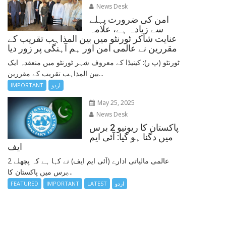
News Desk
امن کی ضرورت پہلے
سے زیادہ ہے، علامہ
عنایت شاکر ٹورنٹو میں بین المذاہب تقریب کے
مقررین نے عالمی امن اور ہم آہنگی پر زور دیا
ٹورنٹو (پ ر): کینیڈا کے معروف شہر ٹورنٹو میں منعقدہ ایک
بین المذاہب تقریب کے مقررین...
اردو
IMPORTANT
May 25, 2025
News Desk
پاکستان کا ریونیو 2 برس
میں دگنا ہو گیا: آئی ایم
ایف
عالمی مالیاتی ادارے (آئی ایم ایف) نے کہا ہے کہ پچھلے 2
برس میں پاکستان کا...
اردو
LATEST
IMPORTANT
FEATURED