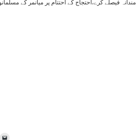
مندانہ فیصلے کرے،احتجاج کے احتتام پر میانمر کے مسلمان