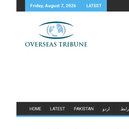
Skip
Friday, August 7, 2026
LATEST
to
content
رابطہ
اردو
PAKISTAN
LATEST
HOME