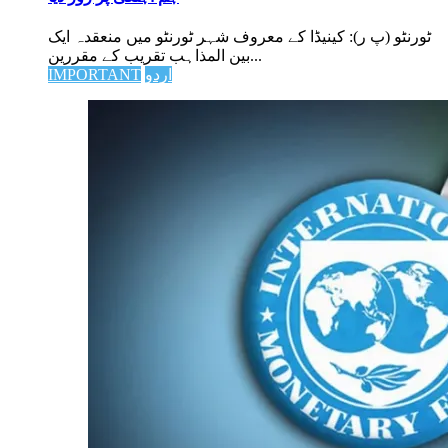
ٹورنٹو (پ ر): کینیڈا کے معروف شہر ٹورنٹو میں منعقدہ ایک
بین المذاہب تقریب کے مقررین...
اردو
IMPORTANT