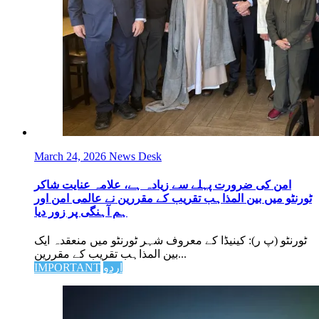
March 24, 2026
News Desk
امن کی ضرورت پہلے سے زیادہ ہے، علامہ عنایت شاکر
ٹورنٹو میں بین المذاہب تقریب کے مقررین نے عالمی امن اور
ہم آہنگی پر زور دیا
ٹورنٹو (پ ر): کینیڈا کے معروف شہر ٹورنٹو میں منعقدہ ایک
بین المذاہب تقریب کے مقررین...
اردو
IMPORTANT