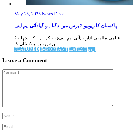
May 25, 2025
News Desk
پاکستان کا ریونیو 2 برس میں دگنا ہو گیا: آئی ایم ایف
عالمی مالیاتی ادارے (آئی ایم ایف) نے کہا ہے کہ پچھلے 2
برس میں پاکستان کا...
اردو
LATEST
IMPORTANT
FEATURED
Leave a Comment