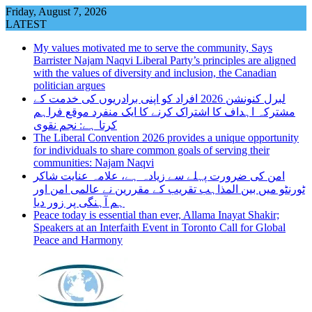
Skip
Friday, August 7, 2026
to
LATEST
content
My values motivated me to serve the community, Says
Barrister Najam Naqvi Liberal Party’s principles are aligned
with the values of diversity and inclusion, the Canadian
politician argues
لبرل کنونشن 2026 افراد کو اپنی برادریوں کی خدمت کے
مشترکہ اہداف کا اشتراک کرنے کا ایک منفرد موقع فراہم
کرتا ہے: نجم نقوی
The Liberal Convention 2026 provides a unique opportunity
for individuals to share common goals of serving their
communities: Najam Naqvi
امن کی ضرورت پہلے سے زیادہ ہے، علامہ عنایت شاکر
ٹورنٹو میں بین المذاہب تقریب کے مقررین نے عالمی امن اور
ہم آہنگی پر زور دیا
Peace today is essential than ever, Allama Inayat Shakir;
Speakers at an Interfaith Event in Toronto Call for Global
Peace and Harmony