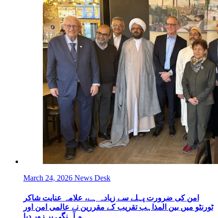
March 24, 2026
News Desk
امن کی ضرورت پہلے سے زیادہ ہے، علامہ عنایت شاکر
ٹورنٹو میں بین المذاہب تقریب کے مقررین نے عالمی امن اور
ہم آہنگی پر زور دیا