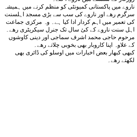
ناروے میں پاکستانی کمیونٹی کو منظم کرنے میں ہمیشہ
سرگرم رھے اور ناروے کی سب سے بڑی مسجد اہلسنت
کی تعمیر میں اہم کردار ادا کیا ہے۔ وہ مرکزی جماعت
اہل سنت ناروے کے کئ سال تک جنرل سیکریٹری رھے۔
مرحوم حاجی محمد اشرف سماجی اور دینی کاوشوں
کے علاوہ اپنا کاروبار بھی بخوبی چلاتے رھے۔
کبھی کبھار بعض اخبارات میں اوسلو کی ڈائری بھی
لکھتے رھے۔