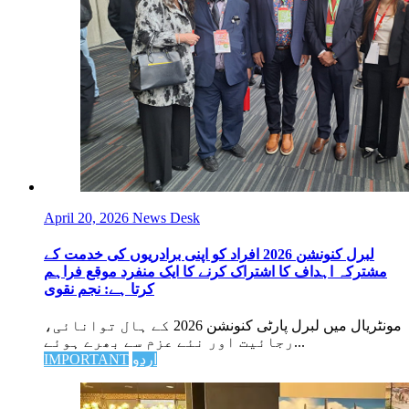
April 20, 2026
News Desk
لبرل کنونشن 2026 افراد کو اپنی برادریوں کی خدمت کے
مشترکہ اہداف کا اشتراک کرنے کا ایک منفرد موقع فراہم
کرتا ہے: نجم نقوی
مونٹریال میں لبرل پارٹی کنونشن 2026 کے ہال توانائی،
رجائیت اور نئے عزم سے بھرے ہوئے...
اردو
IMPORTANT