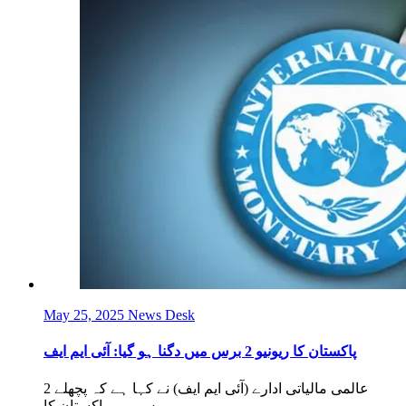
May 25, 2025
News Desk
پاکستان کا ریونیو 2 برس میں دگنا ہو گیا: آئی ایم ایف
عالمی مالیاتی ادارے (آئی ایم ایف) نے کہا ہے کہ پچھلے 2
برس میں پاکستان کا...