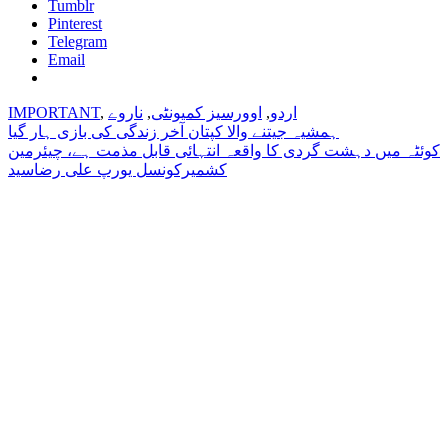
Tumblr
Pinterest
Telegram
Email
اردو
,
اوورسیز کمیونٹی
,
ناروے
,
IMPORTANT
Post
ہمشیہ جیتنے والا کپتان آخر زندگی کی بازی ہار گیا
کوئٹہ میں دہشت گردی کا واقعہ انتہائی قابل مذمت ہے، چیئرمین
navigation
کشمیرکونسل یورپ علی رضاسید