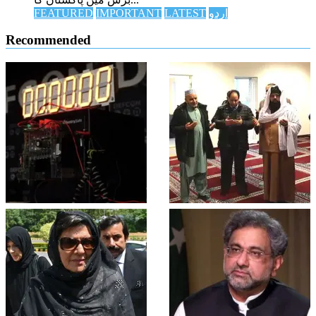
اردو
LATEST
IMPORTANT
FEATURED
Recommended