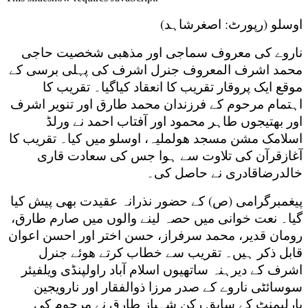
اوسلو (رپورٹ: اصغرشاہد)
ناروے کی معروف سماجی اور مذھبی شخصیت حاجی
محمد اشرف المعروف جنرل اشرف کی پہلی برسی کے
موقع ایک پروقار تقریب کا انعقاد کیاگیا۔ تقریب کا
اہتمام مرحوم کے فرزندان محمد طارق اور تنویر اشرف
اور بھتیجوں طاہر محمود اور آفتاب احمد نے ورلڈ
اسلامک مشن مسجد ھولملیہ، اوسلو میں کیا۔ تقریب کا
آغازقرآن کی تلاوت سے ہوا جس کی سعادت قاری
خالدرضاقادری نے حاصل کی۔
پیغمبرگرامی (ص) کے حضور نذرانہ عقیدت بھی پیش کیا
گیا۔ نعت خوانی میں حصہ لینے والوں میں صارم طارق،
رومان قدیر، محمد سرفراز، حسن اختر اور احسن اعوان
قابل ذکر ہیں۔ تقریب سے خطاب کرتے ھوئے جنرل
اشرف کے دیرہنہ ساتھیوں اسلام آباد راولپنڈی ویلفیئر
سوسائٹی ناروے کے صدر مرزا ذوالفقار اور نارویجین
پارلیمنٹ کے سابق رکن شہباز طارق نے مرحوم کی