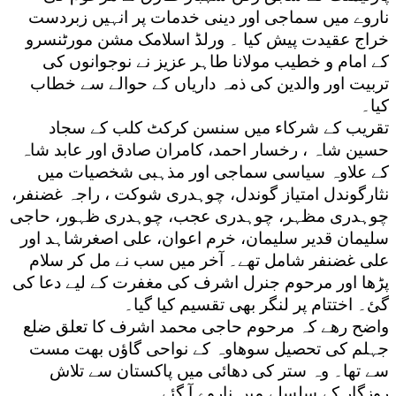
ناروے میں سماجی اور دینی خدمات پر انہیں زبردست
خراج عقیدت پیش کیا ۔ ورلڈ اسلامک مشن مورٹنسرو
کے امام و خطیب مولانا طاہر عزیز نے نوجوانوں کی
تربیت اور والدین کی ذمہ داریاں کے حوالے سے خطاب
کیا۔
تقریب کے شرکاء میں سنسن کرکٹ کلب کے سجاد
حسین شاہ ، رخسار احمد، کامران صادق اور عابد شاہ
کے علاوہ سیاسی سماجی اور مذہبی شخصیات میں
نثارگوندل امتیاز گوندل، چوہدری شوکت ، راجہ غضنفر،
چوہدری مظہر، چوہدری عجب، چوہدری ظہور، حاجی
سلیمان قدیر سلیمان، خرم اعوان، علی اصغرشاہد اور
علی غضنفر شامل تھے۔ آخر میں سب نے مل کر سلام
پڑھا اور مرحوم جنرل اشرف کی مغفرت کے لیے دعا کی
گئ۔ اختتام پر لنگر بھی تقسیم کیا گیا۔
واضح رھے کہ مرحوم حاجی محمد اشرف کا تعلق ضلع
جہلم کی تحصیل سوھاوہ کے نواحی گاؤں بھت مست
سے تھا۔ وہ ستر کی دھائی میں پاکستان سے تلاش
روزگار کے سلسلے میں ناروے آ گئے۔