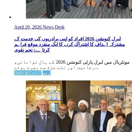
April 20, 2026
News Desk
لبرل کنونشن 2026 افراد کو اپنی برادریوں کی خدمت کے
مشترکہ اہداف کا اشتراک کرنے کا ایک منفرد موقع فراہم
کرتا ہے: نجم نقوی
مونٹریال میں لبرل پارٹی کنونشن 2026 کے ہال توانائی،
رجائیت اور نئے عزم سے بھرے ہوئے...
اردو
IMPORTANT