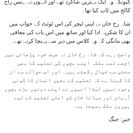
کیونکہ وہ ایک بہترین شاگرد تھے اور انہوں نے ہنس راج
کالج میں ٹاپ کیا تھا۔
شاہ رخ خان نے اپنی ٹیچر کی اس ٹوئٹ کے جواب میں
ان کا شکریہ ادا کیا اور ساتھ میں اس بات کی معافی
بھی مانگی کہ وہ کلاس میں دیر سے پہنچا کرتے تھے۔
واضح رہے کہ شاہ رخ خان نہ صرف خود پڑھائی میں
اچھے تھے بلکہ اپنے بچوں کی تعلیم کا بھی
سختی سے خیال رکھتے ہیں۔ اور اس حوالے سے ان
کا کہنا ہے کہ تعلیم کے بغیر انسان کا کوئی
وجود نہیں لہٰذا انہوں نے اپنے دونوں بڑے بچوں
آریان اور سہانا خان کو اعلیٰ تعلیم کے لیے
بیرون ملک بھیجا ہے۔
خبر: جنگ