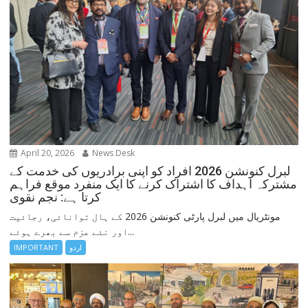
April 20, 2026
News Desk
لبرل کنونشن 2026 افراد کو اپنی برادریوں کی خدمت کے
مشترکہ اہداف کا اشتراک کرنے کا ایک منفرد موقع فراہم
کرتا ہے: نجم نقوی
مونٹریال میں لبرل پارٹی کنونشن 2026 کے ہال توانائی، رجائیت
اور نئے عزم سے بھرے ہوئے...
اردو
IMPORTANT