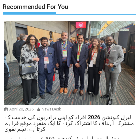
Recommended For You
April 20, 2026
News Desk
لبرل کنونشن 2026 افراد کو اپنی برادریوں کی خدمت کے
مشترکہ اہداف کا اشتراک کرنے کا ایک منفرد موقع فراہم
کرتا ہے: نجم نقوی
مونٹریال میں لبرل پارٹی کنونشن 2026 کے ہال توانائی،