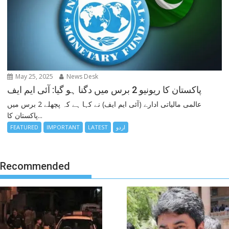
May 25, 2025
News Desk
پاکستان کا ریونیو 2 برس میں دگنا ہو گیا: آئی ایم ایف
عالمی مالیاتی ادارے (آئی ایم ایف) نے کہا ہے کہ پچھلے 2 برس میں
پاکستان کا...
اردو
LATEST
IMPORTANT
FEATURED
Recommended