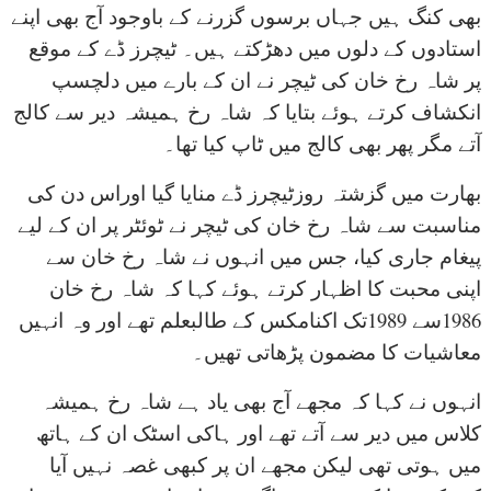
بھی کنگ ہیں جہاں برسوں گزرنے کے باوجود آج بھی اپنے
استادوں کے دلوں میں دھڑکتے ہیں۔ ٹیچرز ڈے کے موقع
پر شاہ رخ خان کی ٹیچر نے ان کے بارے میں دلچسپ
انکشاف کرتے ہوئے بتایا کہ شاہ رخ ہمیشہ دیر سے کالج
آتے مگر پھر بھی کالج میں ٹاپ کیا تھا۔
بھارت میں گزشتہ روزٹیچرز ڈے منایا گیا اوراس دن کی
مناسبت سے شاہ رخ خان کی ٹیچر نے ٹوئٹر پر ان کے لیے
پیغام جاری کیا، جس میں انہوں نے شاہ رخ خان سے
اپنی محبت کا اظہار کرتے ہوئے کہا کہ شاہ رخ خان
1986سے 1989تک اکنامکس کے طالبعلم تھے اور وہ انہیں
معاشیات کا مضمون پڑھاتی تھیں۔
انہوں نے کہا کہ مجھے آج بھی یاد ہے شاہ رخ ہمیشہ
کلاس میں دیر سے آتے تھے اور ہاکی اسٹک ان کے ہاتھ
میں ہوتی تھی لیکن مجھے ان پر کبھی غصہ نہیں آیا