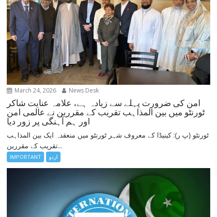
March 24, 2026
News Desk
امن کی ضرورت پہلے سے زیادہ ہے، علامہ عنایت شاکر
ٹورنٹو میں بین المذاہب تقریب کے مقررین نے عالمی امن
اور ہم آہنگی پر زور دیا
ٹورنٹو (پ ر): کینیڈا کے معروف شہر ٹورنٹو میں منعقدہ ایک بین المذاہب
تقریب کے مقررین...
اردو
IMPORTANT