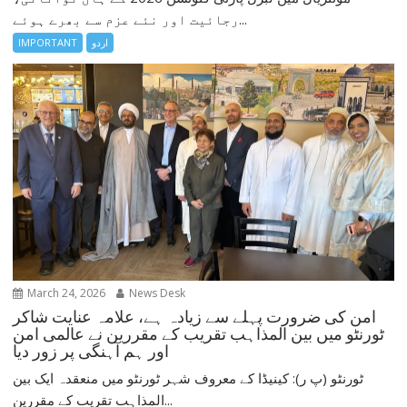
رجائیت اور نئے عزم سے بھرے ہوئے...
اردو
IMPORTANT
March 24, 2026
News Desk
امن کی ضرورت پہلے سے زیادہ ہے، علامہ عنایت شاکر
ٹورنٹو میں بین المذاہب تقریب کے مقررین نے عالمی امن
اور ہم آہنگی پر زور دیا
ٹورنٹو (پ ر): کینیڈا کے معروف شہر ٹورنٹو میں منعقدہ ایک بین
المذاہب تقریب کے مقررین...