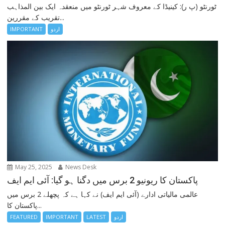
ٹورنٹو (پ ر): کینیڈا کے معروف شہر ٹورنٹو میں منعقدہ ایک بین المذاہب
تقریب کے مقررین...
IMPORTANT
اردو
May 25, 2025
News Desk
پاکستان کا ریونیو 2 برس میں دگنا ہو گیا: آئی ایم ایف
عالمی مالیاتی ادارے (آئی ایم ایف) نے کہا ہے کہ پچھلے 2 برس میں
پاکستان کا...
FEATURED
IMPORTANT
LATEST
اردو