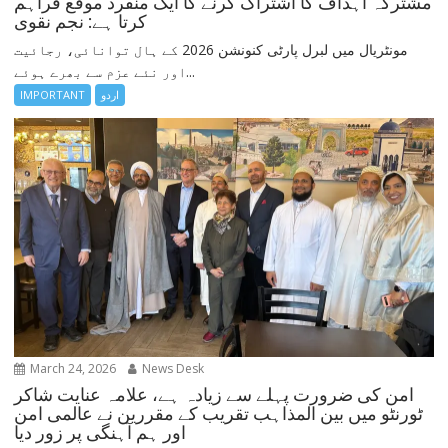
مشترکہ اہداف کا اشتراک کرنے کا ایک منفرد موقع فراہم
کرتا ہے: نجم نقوی
مونٹریال میں لبرل پارٹی کنونشن 2026 کے ہال توانائی، رجائیت
اور نئے عزم سے بھرے ہوئے...
IMPORTANT
اردو
March 24, 2026
News Desk
امن کی ضرورت پہلے سے زیادہ ہے، علامہ عنایت شاکر
ٹورنٹو میں بین المذاہب تقریب کے مقررین نے عالمی امن
اور ہم آہنگی پر زور دیا