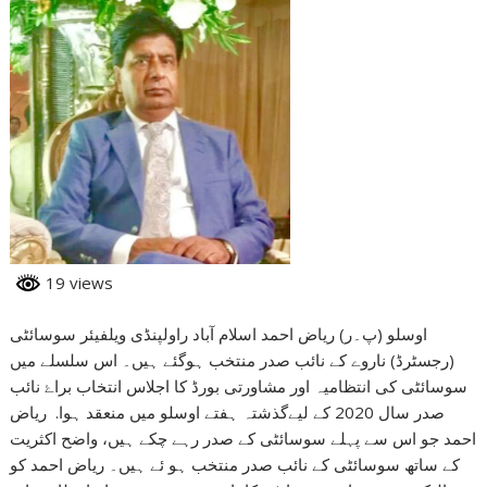
19 views
اوسلو (پ۔ر) ریاض احمد اسلام آباد راولپنڈی ویلفیئر سوسائٹی
(رجسٹرڈ) ناروے کے نائب صدر منتخب ہوگئے ہیں۔ اس سلسلے میں
سوسائٹی کی انتظامیہ اور مشاورتی بورڈ کا اجلاس انتخاب براۓ نائب
صدر سال 2020 کے لیےگذشتہ ہفتے اوسلو میں منعقد ہوا. ریاض
احمد جو اس سے پہلے سوسائٹی کے صدر رہے چکے ہیں، واضح اکثریت
کے ساتھ سوسائٹی کے نائب صدر منتخب ہو ئے ہیں۔ ریاض احمد کو