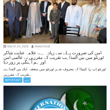
March 24, 2026
News Desk
امن کی ضرورت پہلے سے زیادہ ہے، علامہ عنایت شاکر
ٹورنٹو میں بین المذاہب تقریب کے مقررین نے عالمی امن
اور ہم آہنگی پر زور دیا
ٹورنٹو (پ ر): کینیڈا کے معروف شہر ٹورنٹو میں منعقدہ ایک بین المذاہب
تقریب کے مقررین...
اردو
IMPORTANT