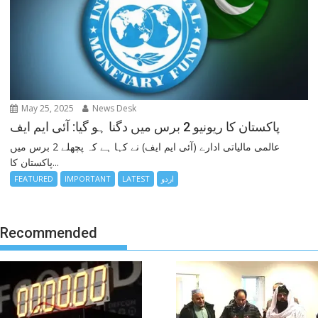
May 25, 2025
News Desk
پاکستان کا ریونیو 2 برس میں دگنا ہو گیا: آئی ایم ایف
عالمی مالیاتی ادارے (آئی ایم ایف) نے کہا ہے کہ پچھلے 2 برس میں
پاکستان کا...
اردو
LATEST
IMPORTANT
FEATURED
Recommended