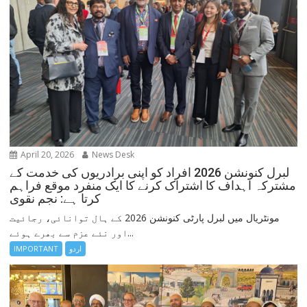
April 20, 2026
News Desk
لبرل کنونشن 2026 افراد کو اپنی برادریوں کی خدمت کے
مشترکہ اہداف کا اشتراک کرنے کا ایک منفرد موقع فراہم
کرتا ہے: نجم نقوی
مونٹریال میں لبرل پارٹی کنونشن 2026 کے ہال توانائی، رجائیت
اور نئے عزم سے بھرے ہوئے...
اردو
IMPORTANT