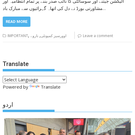
الیکشن جیتنے اور سوسائٹی کا نائب صدر بننے پر تمام انتظامیہ اور
مشاورتی بورڈ نے دل کی اتھاہ گہرائیوں سے مبارک باد…
READ MORE
,
,
Leave a comment
اوورسیز کمیونٹی
ناروے
IMPORTANT
Translate
Powered by
Translate
اردو