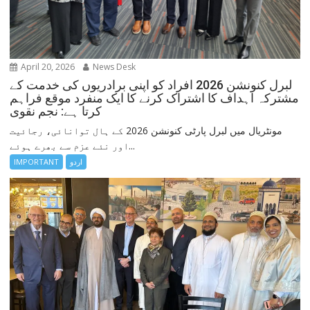
April 20, 2026
News Desk
لبرل کنونشن 2026 افراد کو اپنی برادریوں کی خدمت کے
مشترکہ اہداف کا اشتراک کرنے کا ایک منفرد موقع فراہم
کرتا ہے: نجم نقوی
مونٹریال میں لبرل پارٹی کنونشن 2026 کے ہال توانائی، رجائیت
اور نئے عزم سے بھرے ہوئے...
اردو
IMPORTANT