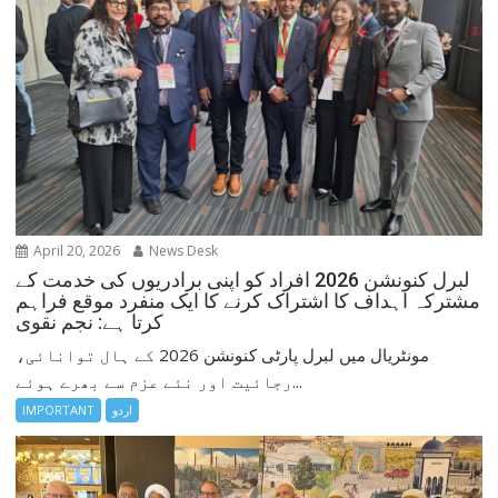
April 20, 2026
News Desk
لبرل کنونشن 2026 افراد کو اپنی برادریوں کی خدمت کے
مشترکہ اہداف کا اشتراک کرنے کا ایک منفرد موقع فراہم
کرتا ہے: نجم نقوی
مونٹریال میں لبرل پارٹی کنونشن 2026 کے ہال توانائی،
رجائیت اور نئے عزم سے بھرے ہوئے...
اردو
IMPORTANT