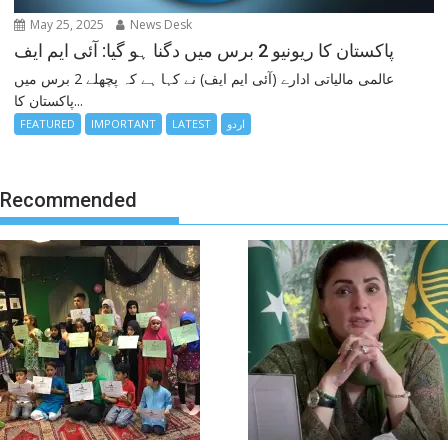
May 25, 2025
News Desk
پاکستان کا ریونیو 2 برس میں دگنا ہو گیا: آئی ایم ایف
عالمی مالیاتی ادارے (آئی ایم ایف) نے کہا ہے کہ پچھلے 2 برس میں
پاکستان کا...
اردو
LATEST
IMPORTANT
FEATURED
Recommended