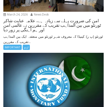
March 24, 2026
News Desk
امن کی ضرورت پہلے سے زیادہ ہے، علامہ عنایت شاکر
ٹورنٹو میں بین المذاہب تقریب کے مقررین نے عالمی امن
اور ہم آہنگی پر زور دیا
ٹورنٹو (پ ر): کینیڈا کے معروف شہر ٹورنٹو میں منعقدہ ایک بین المذاہب
تقریب کے مقررین...
اردو
IMPORTANT