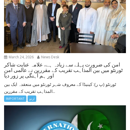
March 24, 2026
News Desk
امن کی ضرورت پہلے سے زیادہ ہے، علامہ عنایت شاکر
ٹورنٹو میں بین المذاہب تقریب کے مقررین نے عالمی امن
اور ہم آہنگی پر زور دیا
ٹورنٹو (پ ر): کینیڈا کے معروف شہر ٹورنٹو میں منعقدہ ایک بین
المذاہب تقریب کے مقررین...
اردو
IMPORTANT