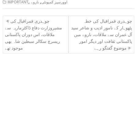
,
,
اوورسیز کمیونٹی
ناروے
IMPORTANT
Post
چوہدری قمراقبال کی خطہ
چوہدری قمراقبال کی
navigation
پٹھوہار کے نامور ادیب و شاعر سید
مشیروزارت دفاع ڈاکٹرماریہ سے
آل عمران سے ملاقات، ناروے میں
ملاقات، اس دوران پاکستانی
پاکستانی ثقافت اور دیگر امور
ریسرچ سکالر سبطین شاہ بھی
موضوع گفتگو رہے
موجود تھے