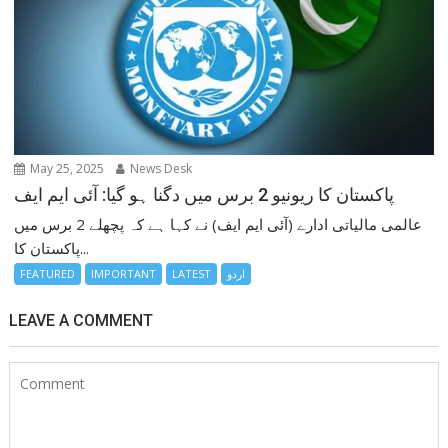
May 25, 2025
News Desk
پاکستان کا ریونیو 2 برس میں دگنا ہو گیا: آئی ایم ایف
عالمی مالیاتی ادارے (آئی ایم ایف) نے کہا ہے کہ پچھلے 2 برس میں
پاکستان کا...
اردو
LATEST
IMPORTANT
FEATURED
LEAVE A COMMENT