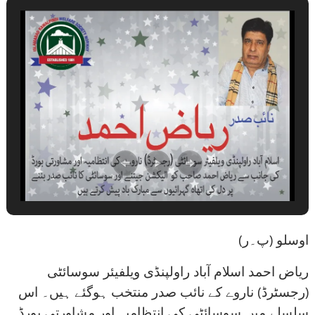
اوسلو (پ۔ر)
ریاض احمد اسلام آباد راولپنڈی ویلفیئر سوسائٹی
(رجسٹرڈ) ناروے کے نائب صدر منتخب ہوگئے ہیں۔ اس
سلسلے میں سوسائٹی کی انتظامیہ اور مشاورتی بورڈ