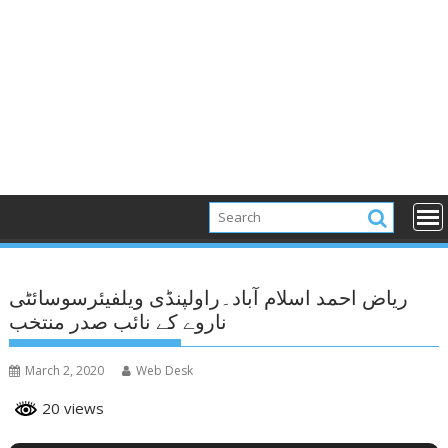
ریاض احمد اسلام آباد۔راولپنڈی ویلفیئرسوسائٹی
ناروے کے نائب صدر منتخب
March 2, 2020
Web Desk
20 views