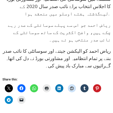
کا اجلاس انتخاب براۓ نائب صدر سال 2020 کے
لیےگذشتہ ہفتے اوسلو میں منعقد ہوا.
ریاض احمد جو اس سے پہلے سوسائٹی کے صدر رہے
چکے ہیں، واضح اکثریت کے ساتھ سوسائٹی کے
نائب صدر منتخب ہو ئے ہیں۔
ریاض احمد کو الیکشن جیتنے اور سوسائٹی کا نائب صدر
بننے پر تمام انتظامیہ اور مشاورتی بورڈ نے دل کی اتھاہ
گہرائیوں سے مبارک باد پیش کی۔
Share this: