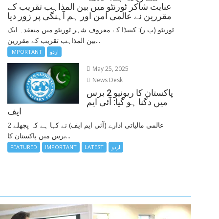
عنایت شاکر ٹورنٹو میں بین المذاہب تقریب کے
مقررین نے عالمی امن اور ہم آہنگی پر زور دیا
ٹورنٹو (پ ر): کینیڈا کے معروف شہر ٹورنٹو میں منعقدہ ایک
بین المذاہب تقریب کے مقررین...
IMPORTANT
اردو
May 25, 2025
News Desk
پاکستان کا ریونیو 2 برس
میں دگنا ہو گیا: آئی ایم
ایف
عالمی مالیاتی ادارے (آئی ایم ایف) نے کہا ہے کہ پچھلے 2
برس میں پاکستان کا...
FEATURED
IMPORTANT
LATEST
اردو