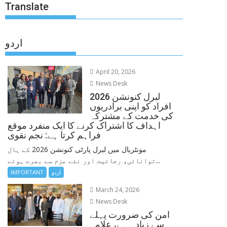
Translate
اردو
April 20, 2026
News Desk
لبرل کنونشن 2026
افراد کو اپنی برادریوں
کی خدمت کے مشترکہ
اہداف کا اشتراک کرنے کا ایک منفرد موقع
فراہم کرتا ہے: نجم نقوی
مونٹریال میں لبرل پارٹی کنونشن 2026 کے ہال
توانائی، رجائیت اور نئے عزم سے بھرے ہوئے...
IMPORTANT
اردو
March 24, 2026
News Desk
امن کی ضرورت پہلے
سے زیادہ ہے، علامہ