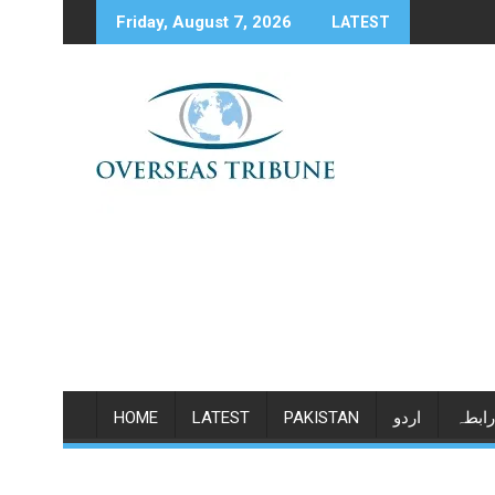
Skip
Friday, August 7, 2026
LATEST
to
content
HOME
LATEST
PAKISTAN
اردو
رابطہ