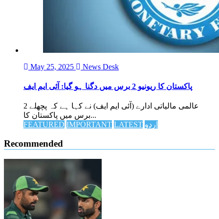
May 25, 2025
News Desk
پاکستان کا ریونیو 2 برس میں دگنا ہو گیا: آئی ایم ایف
عالمی مالیاتی ادارے (آئی ایم ایف) نے کہا ہے کہ پچھلے 2
برس میں پاکستان کا...
FEATURED
IMPORTANT
LATEST
اردو
Recommended