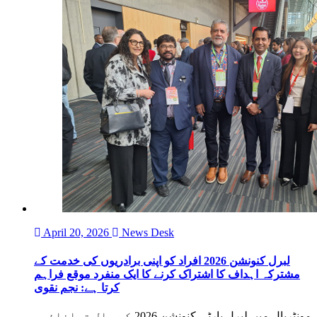
April 20, 2026
News Desk
لبرل کنونشن 2026 افراد کو اپنی برادریوں کی خدمت کے
مشترکہ اہداف کا اشتراک کرنے کا ایک منفرد موقع فراہم
کرتا ہے: نجم نقوی
مونٹریال میں لبرل پارٹی کنونشن 2026 کے ہال توانائی،