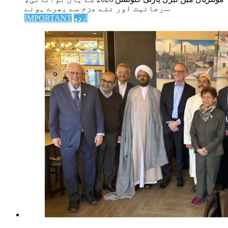
رجائیت اور نئے عزم سے بھرے ہوئے...
IMPORTANT
اردو