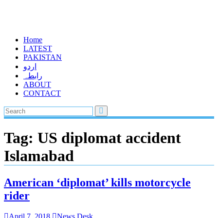
Home
LATEST
PAKISTAN
اردو
رابطہ
ABOUT
CONTACT
Tag:
US diplomat accident
Islamabad
American ‘diplomat’ kills motorcycle
rider
April 7, 2018
News Desk