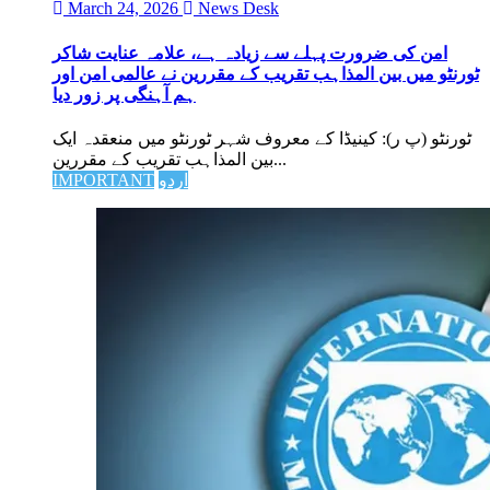
March 24, 2026
News Desk
امن کی ضرورت پہلے سے زیادہ ہے، علامہ عنایت شاکر
ٹورنٹو میں بین المذاہب تقریب کے مقررین نے عالمی امن اور
ہم آہنگی پر زور دیا
ٹورنٹو (پ ر): کینیڈا کے معروف شہر ٹورنٹو میں منعقدہ ایک
بین المذاہب تقریب کے مقررین...
IMPORTANT
اردو