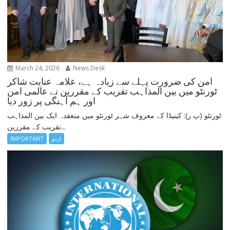
March 24, 2026
News Desk
امن کی ضرورت پہلے سے زیادہ ہے، علامہ عنایت شاکر
ٹورنٹو میں بین المذاہب تقریب کے مقررین نے عالمی امن
اور ہم آہنگی پر زور دیا
ٹورنٹو (پ ر): کینیڈا کے معروف شہر ٹورنٹو میں منعقدہ ایک بین المذاہب
تقریب کے مقررین...
IMPORTANT
اردو