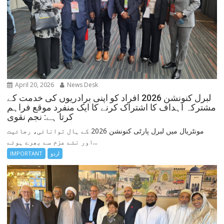
April 20, 2026
News Desk
لبرل کنونشن 2026 افراد کو اپنی برادریوں کی خدمت کے
مشترکہ اہداف کا اشتراک کرنے کا ایک منفرد موقع فراہم
کرتا ہے: نجم نقوی
مونٹریال میں لبرل پارٹی کنونشن 2026 کے ہال توانائی، رجائیت
اور نئے عزم سے بھرے ہوئے...
IMPORTANT
اردو