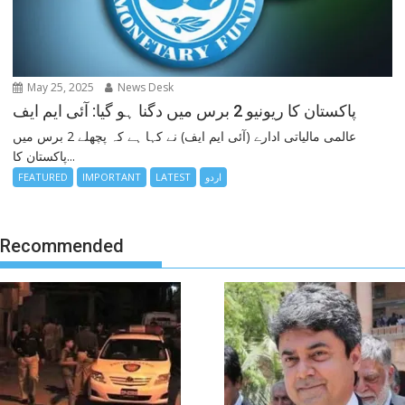
May 25, 2025
News Desk
پاکستان کا ریونیو 2 برس میں دگنا ہو گیا: آئی ایم ایف
عالمی مالیاتی ادارے (آئی ایم ایف) نے کہا ہے کہ پچھلے 2 برس میں
پاکستان کا...
FEATURED
IMPORTANT
LATEST
اردو
Recommended