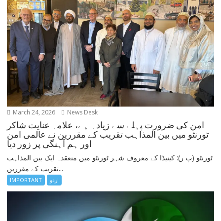
March 24, 2026
News Desk
امن کی ضرورت پہلے سے زیادہ ہے، علامہ عنایت شاکر
ٹورنٹو میں بین المذاہب تقریب کے مقررین نے عالمی امن
اور ہم آہنگی پر زور دیا
ٹورنٹو (پ ر): کینیڈا کے معروف شہر ٹورنٹو میں منعقدہ ایک بین المذاہب
تقریب کے مقررین...
اردو
IMPORTANT