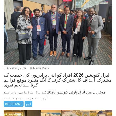
April 20, 2026
News Desk
لبرل کنونشن 2026 افراد کو اپنی برادریوں کی خدمت کے
مشترکہ اہداف کا اشتراک کرنے کا ایک منفرد موقع فراہم
کرتا ہے: نجم نقوی
مونٹریال میں لبرل پارٹی کنونشن 2026 کے ہال توانائی، رجائیت
اور نئے عزم سے بھرے ہوئے...
اردو
IMPORTANT