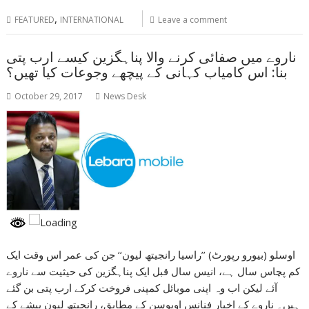
,
FEATURED
INTERNATIONAL
Leave a comment
ناروے میں صفائی کرنے والا پناہگزین کیسے ارب پتی
بنا: اس کامیاب کہانی کے پیچھے وجوعات کیا تھیں؟
October 29, 2017
News Desk
اوسلو (بیورو رپورٹ) ’’راسیا رانجیتھ لیون‘‘ جن کی عمر اس وقت ایک
کم پچاس سال ہے، انیس سال قبل ایک پناہگزین کی حیثیت سے ناروے
آئے لیکن اب وہ اپنی موبائل کمپنی فروخت کرکے ارب پتی بن گئے
ہیں۔ ناروے کے اخبار فنانس اویوسن کے مطابق، رانجیتھ لیون پیشے کے