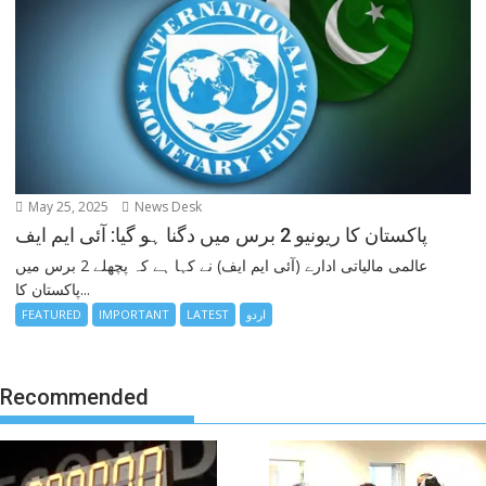
May 25, 2025
News Desk
پاکستان کا ریونیو 2 برس میں دگنا ہو گیا: آئی ایم ایف
عالمی مالیاتی ادارے (آئی ایم ایف) نے کہا ہے کہ پچھلے 2 برس میں
پاکستان کا...
اردو
LATEST
IMPORTANT
FEATURED
Recommended