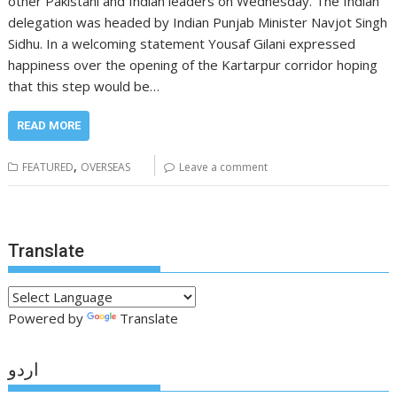
other Pakistani and Indian leaders on Wednesday. The Indian
delegation was headed by Indian Punjab Minister Navjot Singh
Sidhu. In a welcoming statement Yousaf Gilani expressed
happiness over the opening of the Kartarpur corridor hoping
that this step would be…
READ MORE
,
FEATURED
OVERSEAS
Leave a comment
Translate
Powered by
Translate
اردو