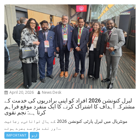
April 20, 2026
News Desk
لبرل کنونشن 2026 افراد کو اپنی برادریوں کی خدمت کے
مشترکہ اہداف کا اشتراک کرنے کا ایک منفرد موقع فراہم
کرتا ہے: نجم نقوی
مونٹریال میں لبرل پارٹی کنونشن 2026 کے ہال توانائی، رجائیت
اور نئے عزم سے بھرے ہوئے...
IMPORTANT
اردو