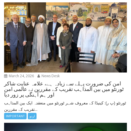
March 24, 2026
News Desk
امن کی ضرورت پہلے سے زیادہ ہے، علامہ عنایت شاکر
ٹورنٹو میں بین المذاہب تقریب کے مقررین نے عالمی امن
اور ہم آہنگی پر زور دیا
ٹورنٹو (پ ر): کینیڈا کے معروف شہر ٹورنٹو میں منعقدہ ایک بین المذاہب
تقریب کے مقررین...
IMPORTANT
اردو