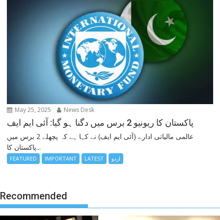
May 25, 2025
News Desk
پاکستان کا ریونیو 2 برس میں دگنا ہو گیا: آئی ایم ایف
عالمی مالیاتی ادارے (آئی ایم ایف) نے کہا ہے کہ پچھلے 2 برس میں
پاکستان کا...
FEATURED
IMPORTANT
LATEST
اردو
Recommended