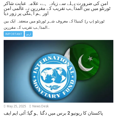
امن کی ضرورت پہلے سے زیادہ ہے، علامہ عنایت شاکر
ٹورنٹو میں بین المذاہب تقریب کے مقررین نے عالمی امن
اور ہم آہنگی پر زور دیا
ٹورنٹو (پ ر): کینیڈا کے معروف شہر ٹورنٹو میں منعقدہ ایک بین
المذاہب تقریب کے مقررین...
اردو
IMPORTANT
May 25, 2025
News Desk
پاکستان کا ریونیو 2 برس میں دگنا ہو گیا: آئی ایم ایف