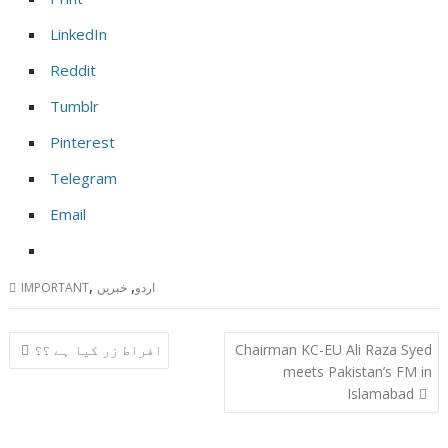
LinkedIn
Reddit
Tumblr
Pinterest
Telegram
Email
,
,
اردو
خبریں
IMPORTANT
Post
Chairman KC-EU Ali Raza Syed
افراط زر کیا ہے ؟؟
navigation
meets Pakistan’s FM in
Islamabad