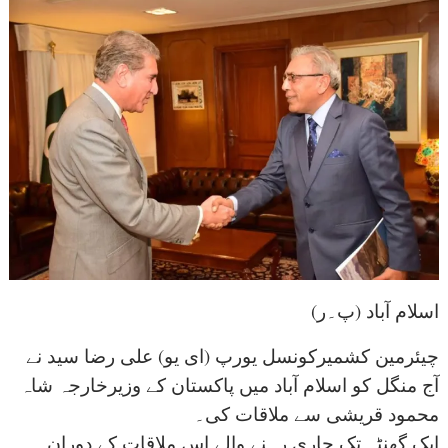
اسلام آباد (پ۔ر)
چیئرمین کشمیرکونسل یورپ (ای یو) علی رضا سید نے
آج منگل کو اسلام آباد میں پاکستان کے وزیرخارجہ شاہ
محمود قریشی سے ملاقات کی۔
ایک گھنٹہ تک جاری رہنے والے اس ملاقات کے دوران