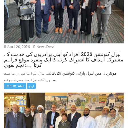
April 20, 2026
News Desk
لبرل کنونشن 2026 افراد کو اپنی برادریوں کی خدمت کے
مشترکہ اہداف کا اشتراک کرنے کا ایک منفرد موقع فراہم
کرتا ہے: نجم نقوی
مونٹریال میں لبرل پارٹی کنونشن 2026 کے ہال توانائی، رجائیت
اور نئے عزم سے بھرے ہوئے...
اردو
IMPORTANT