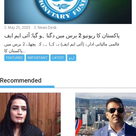
May 25, 2025
News Desk
پاکستان کا ریونیو 2 برس میں دگنا ہو گیا: آئی ایم ایف
عالمی مالیاتی ادارے (آئی ایم ایف) نے کہا ہے کہ پچھلے 2 برس میں
پاکستان کا...
اردو
LATEST
IMPORTANT
FEATURED
Recommended