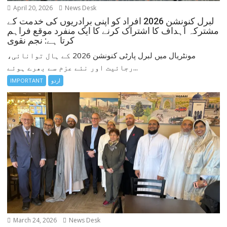
April 20, 2026
News Desk
لبرل کنونشن 2026 افراد کو اپنی برادریوں کی خدمت کے
مشترکہ اہداف کا اشتراک کرنے کا ایک منفرد موقع فراہم
کرتا ہے: نجم نقوی
مونٹریال میں لبرل پارٹی کنونشن 2026 کے ہال توانائی،
رجائیت اور نئے عزم سے بھرے ہوئے...
اردو
IMPORTANT
March 24, 2026
News Desk