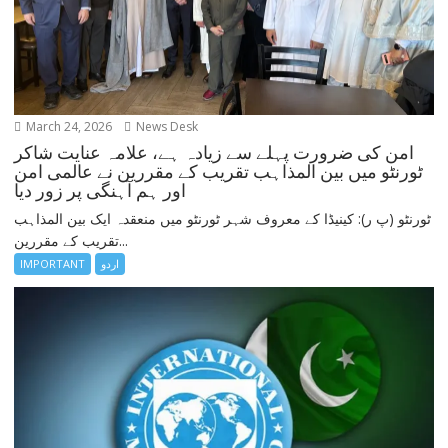
March 24, 2026
News Desk
امن کی ضرورت پہلے سے زیادہ ہے، علامہ عنایت شاکر
ٹورنٹو میں بین المذاہب تقریب کے مقررین نے عالمی امن
اور ہم آہنگی پر زور دیا
ٹورنٹو (پ ر): کینیڈا کے معروف شہر ٹورنٹو میں منعقدہ ایک بین المذاہب
تقریب کے مقررین...
اردو
IMPORTANT