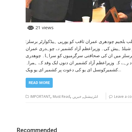
21 views
:برسلز وزیراعظم آزادکشمیرراجہ فاروق حیدر نے صدر پاکستان پریس کلب بلجیم چودھری عمران ثاقب کو یورپی ہیڈکوارٹر برسلز
 شیلڈ ہیش کی۔ وزیراعظم آزاد کشمیر نے چوہدری عمران
رسلز میں ان کی صحافتی سرگرمیوں کو سراہا۔ چوھدری
د رہے کہ وزیراعظم آزاد کشمیر ان دنوں ایک وفد کے ہمراہ
کشمیرکونسل ای یو کی دعوت پر کشمیر ای یو ویک…
READ MORE
,
,
,
Leave a c
انٹرنیشنل
خبریں
Must Read
IMPORTANT
Recommended