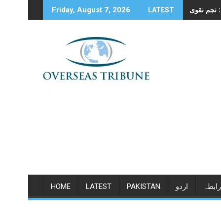
Skip
Friday, August 7, 2026
LATEST
to
content
رابطہ
اردو
PAKISTAN
LATEST
HOME