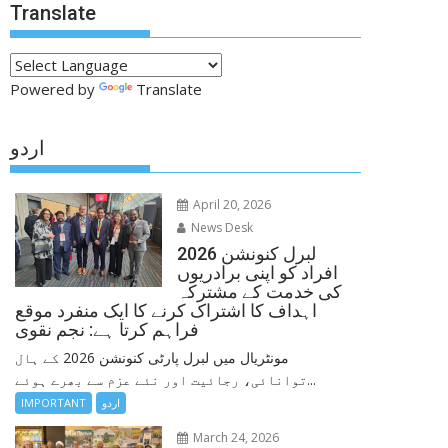
Translate
Powered by
Translate
اردو
April 20, 2026
News Desk
لبرل کنونشن 2026
افراد کو اپنی برادریوں
کی خدمت کے مشترکہ
اہداف کا اشتراک کرنے کا ایک منفرد موقع
فراہم کرتا ہے: نجم نقوی
مونٹریال میں لبرل پارٹی کنونشن 2026 کے ہال
توانائی، رجائیت اور نئے عزم سے بھرے ہوئے...
اردو
IMPORTANT
March 24, 2026