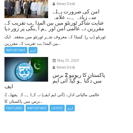
News Desk
امن کی ضرورت پہلے
سے زیادہ ہے، علامہ
عنایت شاکر ٹورنٹو میں بین المذاہب تقریب کے
مقررین نے عالمی امن اور ہم آہنگی پر زور دیا
ٹورنٹو (پ ر): کینیڈا کے معروف شہر ٹورنٹو میں منعقدہ ایک
بین المذاہب تقریب کے مقررین...
اردو
IMPORTANT
May 25, 2025
News Desk
پاکستان کا ریونیو 2 برس
میں دگنا ہو گیا: آئی ایم
ایف
عالمی مالیاتی ادارے (آئی ایم ایف) نے کہا ہے کہ پچھلے 2
برس میں پاکستان کا...
اردو
LATEST
IMPORTANT
FEATURED