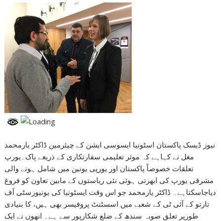
نیوز ڈیسک پاکستان اسٹونیا ایسوسی ایشن کے چیئرمین ڈاکٹر یارمحمد
مغل نے کہاہے کہ موثر تعلیمی سفارتکاری کے ذریعے پاک۔یورپ
تعلقات خصوصاً پاکستان اور یورپی یونین میں شامل ہونے والی
مشرقی یورپ کی ابھرتی ہوئی نئی ریاستوں کے مابین تعاون کو فروغ
دیاجاسکتاہے۔ ڈاکٹر یارمحمد جو اس وقت ایسٹونیا کی یونیورسٹی آف
تارتو کے آئی ٹی کے شعبے میں اسسٹنٹ پروفیسر بھی ہیں، کا بنیادی
طورپر تعلق صوبہ سندھ کے ضلع شکارپور سے ہے۔ انھوں نے ایک