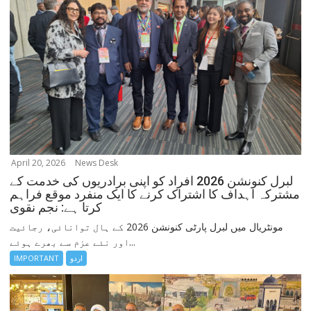
April 20, 2026
News Desk
لبرل کنونشن 2026 افراد کو اپنی برادریوں کی خدمت کے
مشترکہ اہداف کا اشتراک کرنے کا ایک منفرد موقع فراہم
کرتا ہے: نجم نقوی
مونٹریال میں لبرل پارٹی کنونشن 2026 کے ہال توانائی، رجائیت
اور نئے عزم سے بھرے ہوئے...
اردو
IMPORTANT