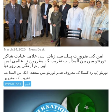
March 24, 2026
News Desk
امن کی ضرورت پہلے سے زیادہ ہے، علامہ عنایت شاکر
ٹورنٹو میں بین المذاہب تقریب کے مقررین نے عالمی امن
اور ہم آہنگی پر زور دیا
ٹورنٹو (پ ر): کینیڈا کے معروف شہر ٹورنٹو میں منعقدہ ایک بین المذاہب
تقریب کے مقررین...
اردو
IMPORTANT