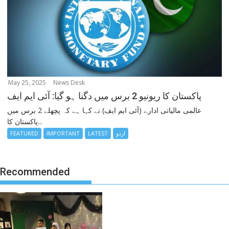
May 25, 2025
News Desk
پاکستان کا ریونیو 2 برس میں دگنا ہو گیا: آئی ایم ایف
عالمی مالیاتی ادارے (آئی ایم ایف) نے کہا ہے کہ پچھلے 2 برس میں
پاکستان کا...
اردو
LATEST
IMPORTANT
FEATURED
Recommended