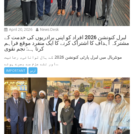
April 20, 2026
News Desk
لبرل کنونشن 2026 افراد کو اپنی برادریوں کی خدمت کے
مشترکہ اہداف کا اشتراک کرنے کا ایک منفرد موقع فراہم
کرتا ہے: نجم نقوی
مونٹریال میں لبرل پارٹی کنونشن 2026 کے ہال توانائی، رجائیت
اور نئے عزم سے بھرے ہوئے...
IMPORTANT
اردو