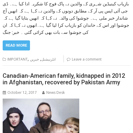
بازیاب کینیڈین شہری کے والدین نے پاک فوج کا شکریہ ادا کیا ہے۔ ڈی
جی آئی ایس پی آر کے مطابق دونوں کے والدین نے کہا ہے کہ انھیں آج
شاندار خبر ملی ہے۔ جوشوا کی والدہ نے کہا کہ انھیں بتایا گیا ہے کہ
جوشوا اور اس کے خاندان کو بازیاب کرا لیا گیا ہے۔انھوں نے کہا کہ ان
کی جوشوا سے بات بھی کرائی گئی ۔ خبر: جنگ
READ MORE
,
,
IMPORTANT
خبریں
انٹرنیشنل
Leave a comment
Canadian-American family, kidnapped in 2012
in Afghanistan, recovered by Pakistan Army
October 12, 2017
News Desk