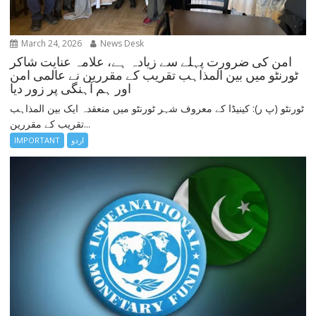
March 24, 2026
News Desk
امن کی ضرورت پہلے سے زیادہ ہے، علامہ عنایت شاکر
ٹورنٹو میں بین المذاہب تقریب کے مقررین نے عالمی امن
اور ہم آہنگی پر زور دیا
ٹورنٹو (پ ر): کینیڈا کے معروف شہر ٹورنٹو میں منعقدہ ایک بین المذاہب
تقریب کے مقررین...
IMPORTANT
اردو