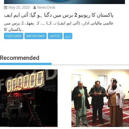
May 25, 2025
News Desk
پاکستان کا ریونیو 2 برس میں دگنا ہو گیا: آئی ایم ایف
عالمی مالیاتی ادارے (آئی ایم ایف) نے کہا ہے کہ پچھلے 2 برس میں
پاکستان کا...
FEATURED
IMPORTANT
LATEST
اردو
Recommended