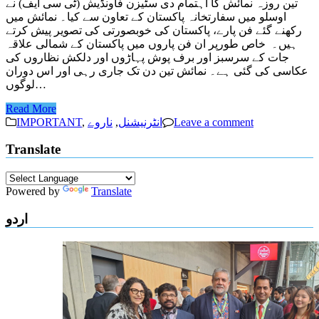
تین روزہ نمائش کا اہتمام دی سٹیزن فاونڈیش (ٹی سی ایف) نے
اوسلو میں سفارتخانہ پاکستان کے تعاون سے کیا۔ نمائش میں
رکھنے گئے فن پارے، پاکستان کی خوبصورتی کی تصویر پیش کرتے
ہیں۔ خاص طورپر ان فن پاروں میں پاکستان کے شمالی علاقہ
جات کے سرسبز اور برف پوش پہاڑوں اور دلکش نظاروں کی
عکاسی کی گئی ہے۔ نمائش تین دن تک جاری رہی اور اس دوران
لوگوں…
Read More
Leave a comment
انٹرنیشنل
,
ناروے
,
IMPORTANT
Translate
Powered by
Translate
اردو