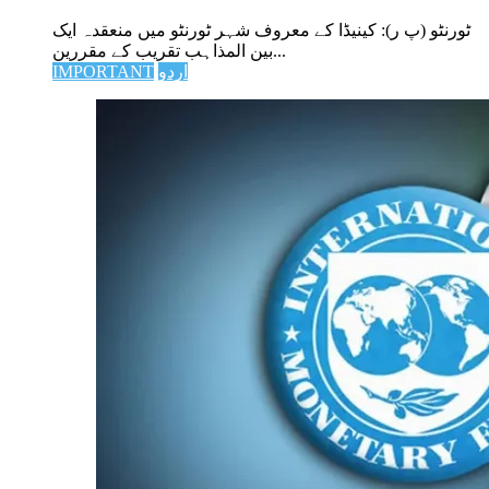
ٹورنٹو (پ ر): کینیڈا کے معروف شہر ٹورنٹو میں منعقدہ ایک
بین المذاہب تقریب کے مقررین...
اردو
IMPORTANT