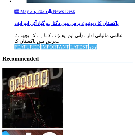
May 25, 2025
News Desk
پاکستان کا ریونیو 2 برس میں دگنا ہو گیا: آئی ایم ایف
عالمی مالیاتی ادارے (آئی ایم ایف) نے کہا ہے کہ پچھلے 2
برس میں پاکستان کا...
اردو
LATEST
IMPORTANT
FEATURED
Recommended