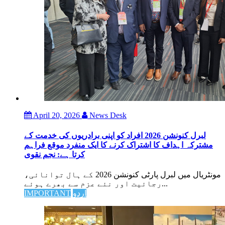
April 20, 2026
News Desk
لبرل کنونشن 2026 افراد کو اپنی برادریوں کی خدمت کے
مشترکہ اہداف کا اشتراک کرنے کا ایک منفرد موقع فراہم
کرتا ہے: نجم نقوی
مونٹریال میں لبرل پارٹی کنونشن 2026 کے ہال توانائی،
رجائیت اور نئے عزم سے بھرے ہوئے...
اردو
IMPORTANT