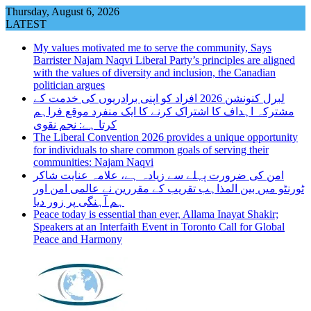
Skip
Thursday, August 6, 2026
to
LATEST
content
My values motivated me to serve the community, Says
Barrister Najam Naqvi Liberal Party’s principles are aligned
with the values of diversity and inclusion, the Canadian
politician argues
لبرل کنونشن 2026 افراد کو اپنی برادریوں کی خدمت کے
مشترکہ اہداف کا اشتراک کرنے کا ایک منفرد موقع فراہم
کرتا ہے: نجم نقوی
The Liberal Convention 2026 provides a unique opportunity
for individuals to share common goals of serving their
communities: Najam Naqvi
امن کی ضرورت پہلے سے زیادہ ہے، علامہ عنایت شاکر
ٹورنٹو میں بین المذاہب تقریب کے مقررین نے عالمی امن اور
ہم آہنگی پر زور دیا
Peace today is essential than ever, Allama Inayat Shakir;
Speakers at an Interfaith Event in Toronto Call for Global
Peace and Harmony