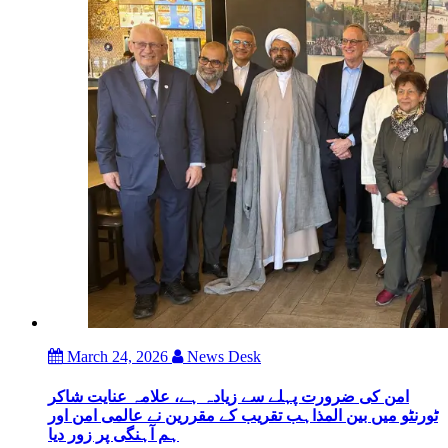
March 24, 2026
News Desk
امن کی ضرورت پہلے سے زیادہ ہے، علامہ عنایت شاکر
ٹورنٹو میں بین المذاہب تقریب کے مقررین نے عالمی امن اور
ہم آہنگی پر زور دیا