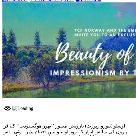
اوسلو (بیورو رپورٹ) نارویجن مصور ’’تھور ھوگستودت‘‘ کے فن
پاروں کی نمائش اتوار کے روز اوسلو میں اختتام پذیر ہوئی۔ اس