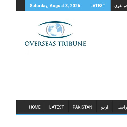
Skip
Saturday, August 8, 2026
LATEST
to
content
رابطہ
اردو
PAKISTAN
LATEST
HOME