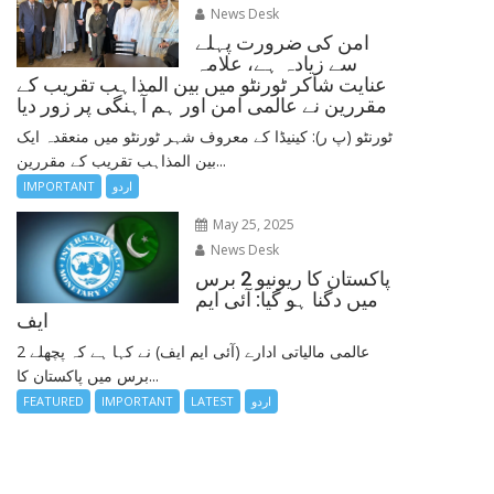
News Desk
امن کی ضرورت پہلے
سے زیادہ ہے، علامہ
عنایت شاکر ٹورنٹو میں بین المذاہب تقریب کے
مقررین نے عالمی امن اور ہم آہنگی پر زور دیا
ٹورنٹو (پ ر): کینیڈا کے معروف شہر ٹورنٹو میں منعقدہ ایک
بین المذاہب تقریب کے مقررین...
اردو
IMPORTANT
May 25, 2025
News Desk
پاکستان کا ریونیو 2 برس
میں دگنا ہو گیا: آئی ایم
ایف
عالمی مالیاتی ادارے (آئی ایم ایف) نے کہا ہے کہ پچھلے 2
برس میں پاکستان کا...
اردو
LATEST
IMPORTANT
FEATURED