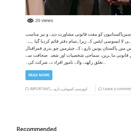
20 views
سیزپاکستانیوں کو مفت قانونی مشاورت دینے و نیز مناسب
لا ایسوسی ایٹس کے زیراہتمام دفتر قائم کردیا گیا ہے۔
جس میں پاکستان یونین ناروے کے چیئرمین چوہدری قمراقبال
 میں قانونی ماہرین، سماجی شخصیات اور شعبہ صحافت سے
تعلق رکھنے والے نامور افراد نے شرکت کی۔…
READ MORE
,
,
Leave a commen
اوورسیز کمیونٹی
ناروے
IMPORTANT
Recommended