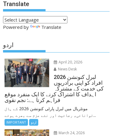
Translate
Powered by
Translate
اردو
April 20, 2026
News Desk
لبرل کنونشن 2026
افراد کو اپنی برادریوں
کی خدمت کے مشترکہ
اہداف کا اشتراک کرنے کا ایک منفرد موقع
فراہم کرتا ہے: نجم نقوی
مونٹریال میں لبرل پارٹی کنونشن 2026 کے ہال
توانائی، رجائیت اور نئے عزم سے بھرے ہوئے...
اردو
IMPORTANT
March 24, 2026