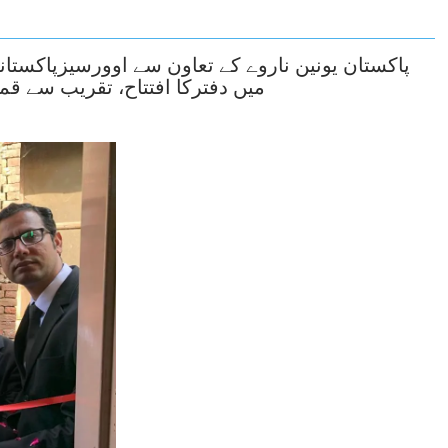
پاکستان یونین ناروے کے تعاون سے اوورسیزپاکستا
میں دفترکا افتتاح، تقریب سے ق