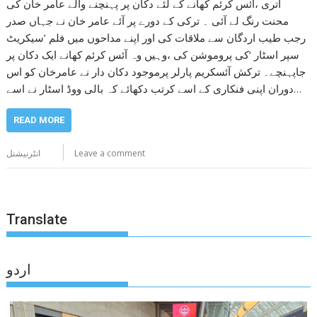
اتری ،آئس کرئم کھانے کے لئے دکان پر پہنچنے والے عامر خان کی
محنت رنگ لے آئی ۔ ترکی کے دورے پر آئے عامر خان نے جہاں صدر
رجب طیب اردگان سے ملاقات کی اور اپنے مداحوں میں فلم ’سیکریٹ
سپر اسٹار ‘کی پروموشن کی ،وہیں وہ آئس کرئم کھانے ایک دکان پر
جاپہنچے۔ ترکش آئسکریم پارلر پرموجود دکان دار نے عامرخان کو اس
دوران اپنی فنکاری کے اسے کرتب دکھائے کہ بالی ووڈ اسٹار نے اسے…
READ MORE
Leave a comment
انٹرنیشنل
Translate
اردو