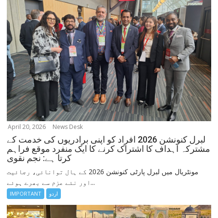
April 20, 2026
News Desk
لبرل کنونشن 2026 افراد کو اپنی برادریوں کی خدمت کے
مشترکہ اہداف کا اشتراک کرنے کا ایک منفرد موقع فراہم
کرتا ہے: نجم نقوی
مونٹریال میں لبرل پارٹی کنونشن 2026 کے ہال توانائی، رجائیت
اور نئے عزم سے بھرے ہوئے...
اردو
IMPORTANT