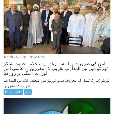
March 24, 2026
News Desk
امن کی ضرورت پہلے سے زیادہ ہے، علامہ عنایت شاکر
ٹورنٹو میں بین المذاہب تقریب کے مقررین نے عالمی امن
اور ہم آہنگی پر زور دیا
ٹورنٹو (پ ر): کینیڈا کے معروف شہر ٹورنٹو میں منعقدہ ایک بین المذاہب
تقریب کے مقررین...
اردو
IMPORTANT