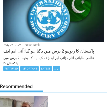
May 25, 2025
News Desk
پاکستان کا ریونیو 2 برس میں دگنا ہو گیا: آئی ایم ایف
عالمی مالیاتی ادارے (آئی ایم ایف) نے کہا ہے کہ پچھلے 2 برس میں
پاکستان کا...
اردو
LATEST
IMPORTANT
FEATURED
Recommended