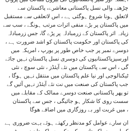
چڑھنے والی نسل پاکستانی معاشرے، پاکستان سے
لاتعلق ہونا شروع ہوگئی ہے ، اس لاتعلقی سے مستقبل
میں پاکستان پر بڑے منفی اثرات مرتب ہونگے ، سب سے
زیادہ اثر پاکستان کے زرمبادلہ پر پڑے گا، جس زرمبادلہ
کی پاکستان اور حکومت پاکستان کو اشد ضرورت ہے ،
دوسرے نمبر پر جب خاص طور پر یورپ ، امریکہ میں
اورسیزپاکستانیوں کی دوسری نسل پاکستان نہیں جائے
گی ، اس سے پاکستان میں نئے آیئڈز ، نئی سوچ ، نئی
ٹیکنالوجی اور نیا علم پاکستان میں منتقل نہیں ہوگا ،
جب پاکستان کی صنعت میں نت نئے آیئڈز نہیں آئیں گے
تو پھر پاکستانی صنعت دوسرے ممالک کے مقابلے میں
سست روی کا شکار ہو جائیگی ، جس سے پاکستان
میں غربت اور بے روزگاری میں اضافے ھوگا ،
ان سارے عوامل کو مدنظر رکھتے ہوئے بہت ضروری ہے
کہ اورسیز پاکستانیوں کو حکومت پاکستان نہ صرف