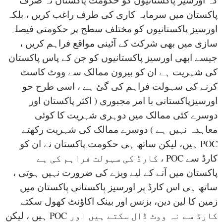
پاکستان میں سرمایہ کاری کی طرف راغب کریں ، بلکہ
اورسیز پاکستانیوں کو مختلف سطح پر حکومتی فیصلہ
سازی میں بھی شرکت کے آئینی مواقع فراہم کریں ،
جیسے ابھی اورسیز پاکستانیوں کو جن کے پاس پاکستان
کی شہریت ہے ان کو بیرون ممالک سے ووٹ کاسٹ
کرنے کی سہولت فراہم کی گئ ہے ، اسی طرح جو
اورسیزپاکستانی با امر مجبوری ( اکثر پاکستان اور
دوسرے کئی ممالک میں دوہری شہریت کا کوئی
معاہدہ نہیں ہے ) دوسرے ممالک کی شہریت رکھتے
ہیں، لیکن ساتھ ہی حکومت پاکستان نے ان کو POC
کارڈ کی سہولت فراہم کی ہے ، POC کارڈ سے
پاکستان میں آنے کے لیے ویزے کی ضرورت نہیں ہوتی ،
ساتھ ہی اس کارڈ پر اورسیز پاکستانی پاکستان میں
زمین کا لین دین، بزنس اور بینک اکاؤنٹ کھول سکتے
ہیں ، لیکن POC کارڈ سے نہ ووٹ ڈال سکتے ہیں اور