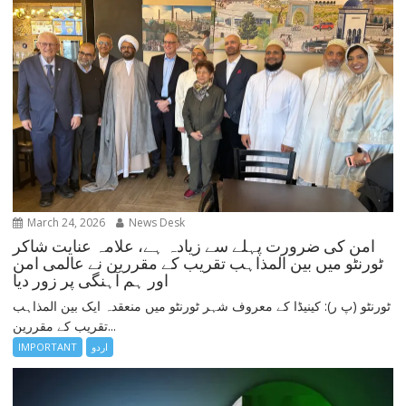
March 24, 2026
News Desk
امن کی ضرورت پہلے سے زیادہ ہے، علامہ عنایت شاکر
ٹورنٹو میں بین المذاہب تقریب کے مقررین نے عالمی امن
اور ہم آہنگی پر زور دیا
ٹورنٹو (پ ر): کینیڈا کے معروف شہر ٹورنٹو میں منعقدہ ایک بین المذاہب
تقریب کے مقررین...
اردو
IMPORTANT