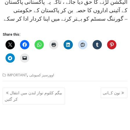
الیکشن لڑنے کا حق دیا جائے ، تاکہ یہ پاکستانی پاکستان
کے آئینی اداروں کا حصہ بن کر پاکستان کے حکومتی
گورننگ سسٹم کو بہتر کرنے میں اپنا کردار ادا کر سکے –
Share this:
,
اوورسیز کمیونٹی
IMPORTANT
Post
نون کہانی
بیگم کلثوم نواز لندن میں انتقال
navigation
کر گئیں