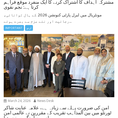
مشترکہ اہداف کا اشتراک کرنے کا ایک منفرد موقع فراہم
کرتا ہے: نجم نقوی
مونٹریال میں لبرل پارٹی کنونشن 2026 کے ہال توانائی،
رجائیت اور نئے عزم سے بھرے ہوئے...
اردو
IMPORTANT
March 24, 2026
News Desk
امن کی ضرورت پہلے سے زیادہ ہے، علامہ عنایت شاکر
ٹورنٹو میں بین المذاہب تقریب کے مقررین نے عالمی امن
اور ہم آہنگی پر زور دیا