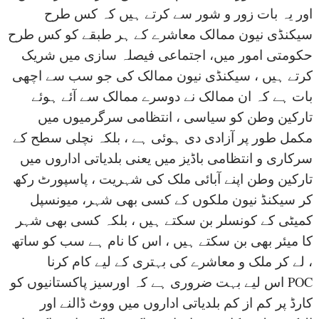
اور یہ بات زور و شور سے کرتے ہیں کہ کس طرح
سیکنڈی نیون ممالک معاشرے کے ہر طبقے کو کس طرح
حکومتی امور میں، اجتماعی فیصلہ سازی میں شریک
کرتے ہیں ، سیکنڈی نیون ممالک کی جو سب سے اچھی
بات ہے کہ ان ممالک نے دوسرے ممالک سے آئے ہوئے
تارکین وطن کو سیاسی ، انتظامی سرگرمیوں میں
مکمل طور پر آزادی دی ہوئی ہے ، بلکہ نچلی سطح کے
سرکاری و انتظامی باڈیز میں یعنی بلدیاتی اداروں میں
تارکین وطن اپنے آبائی ملک کی شہریت ، پاسپورٹ رکھ
کر سیکنڈ نیون ملکوں کے کسی بھی شہر، میونسپل
کمیٹی کے کونسلر بن سکتے ہیں ، بلکہ کسی بھی شہر
کا میئر بھی بن سکتے ہیں ، اس کا نام ہے سب کو ساتھ
لے کر ملک و معاشرے کی بہتری کے لیے کام کرنا ،
اس لیے بہت ضروری ہے کہ اورسیز پاکستانیوں کو POC
کارڈ پر کم از کم بلدیاتی اداروں میں ووٹ ڈالنے اور