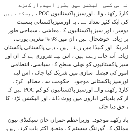
نہ ہی کسی الیکشن میں بطور امیدوار کھڑے
ہوسکتے ہیں ، POC کارڈ رکھنے والے اورسیز پاکستانیوں
کی ایک کثیر تعداد ہے ، یہ اورسیزپاکستانی بنسبت
دوسرے اور سیز پاکستانیوں کے معاشی ، سماجی طور
پر زیادہ خوشحال ہیں ، ان میں 98 % مغربی یورپ،
امریکہ اور کنیڈا میں رہتے ہیں ، یہی پاکستانی پاکستان
زیادہ آتے جاتے رہتے ہیں ، اس لیے ضروری ہے کہ ان اور
سیز پاکستانیوں کو نچلی سطح کے سیاسی، انتظامی
امور کی فیصلہ سازی میں شریک کیا جائے ، اس لیے
اورسیز پاکستانی موجودہ حکومت سے مطالبہ کرتے
ہیں کہ POC کارڈ رکھنے والے اورسیز پاکستانیوں کو کم
از کم بلدیاتی اداروں میں ووٹ ڈالنے اور الیکشن لڑنے کا
حق دیا جائے ،
یاد رکھے موجودہ وزیراعظم عمران خان سیکنڈی نیون
ممالک کے گورننگ سسٹم کے متعلق اکثر بات کرتے ہیں،