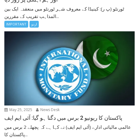
ٹورنٹو (پ ر): کینیڈا کے معروف شہر ٹورنٹو میں منعقدہ ایک بین
المذاہب تقریب کے مقررین...
اردو
IMPORTANT
May 25, 2025
News Desk
پاکستان کا ریونیو 2 برس میں دگنا ہو گیا: آئی ایم ایف
عالمی مالیاتی ادارے (آئی ایم ایف) نے کہا ہے کہ پچھلے 2 برس میں
پاکستان کا...