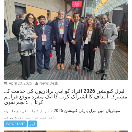
April 20, 2026
News Desk
لبرل کنونشن 2026 افراد کو اپنی برادریوں کی خدمت کے
مشترکہ اہداف کا اشتراک کرنے کا ایک منفرد موقع فراہم
کرتا ہے: نجم نقوی
مونٹریال میں لبرل پارٹی کنونشن 2026 کے ہال توانائی، رجائیت
اور نئے عزم سے بھرے ہوئے...
اردو
IMPORTANT