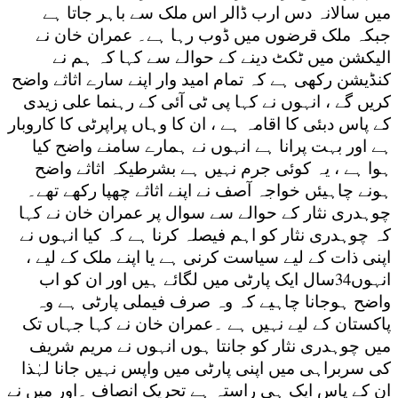
میں سالانہ دس ارب ڈالر اس ملک سے باہر جاتا ہے
جبکہ ملک قرضوں میں ڈوب رہا ہے۔ عمران خان نے
الیکشن میں ٹکٹ دینے کے حوالے سے کہا کہ ہم نے
کنڈیشن رکھی ہے کہ تمام امید وار اپنے سارے اثاثے واضح
کریں گے ، انہوں نے کہا پی ٹی آئی کے رہنما علی زیدی
کے پاس دبئی کا اقامہ ہے ، ان کا وہاں پراپرٹی کا کاروبار
ہے اور بہت پرانا ہے انہوں نے ہمارے سامنے واضح کیا
ہوا ہے ، یہ کوئی جرم نہیں ہے بشرطیکہ اثاثے واضح
ہونے چاہیئں خواجہ آصف نے اپنے اثاثے چھپا رکھے تھے۔
چوہدری نثار کے حوالے سے سوال پر عمران خان نے کہا
کہ چوہدری نثار کو اہم فیصلہ کرنا ہے کہ کیا انہوں نے
اپنی ذات کے لیے سیاست کرنی ہے یا اپنے ملک کے لیے ،
انہوں34سال ایک پارٹی میں لگائے ہیں اور ان کو اب
واضح ہوجانا چاہیے کہ وہ صرف فیملی پارٹی ہے وہ
پاکستان کے لیے نہیں ہے ۔عمران خان نے کہا جہاں تک
میں چوہدری نثار کو جانتا ہوں انہوں نے مریم شریف
کی سربراہی میں اپنی پارٹی میں واپس نہیں جانا لہٰذا
ان کے پاس ایک ہی راستہ ہے تحریک انصاف ۔اور میں نے