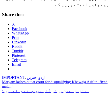
ہم دونوں اکھٹے رہیں گے ۔
Share this:
X
Facebook
WhatsApp
Print
LinkedIn
Reddit
Tumblr
Pinterest
Telegram
Email
اردو
,
خبریں
,
IMPORTANT
Post
Maryam lashes out at court for disqualifying Khawaja Asif in ‘fixed
match’
navigation
اعتزاز احسن پی ٹی آئی میں جانے والے ہیں؟