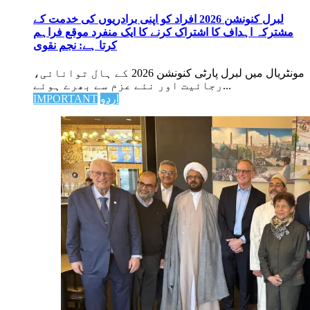
لبرل کنونشن 2026 افراد کو اپنی برادریوں کی خدمت کے
مشترکہ اہداف کا اشتراک کرنے کا ایک منفرد موقع فراہم
کرتا ہے: نجم نقوی
مونٹریال میں لبرل پارٹی کنونشن 2026 کے ہال توانائی،
رجائیت اور نئے عزم سے بھرے ہوئے...
اردو
IMPORTANT