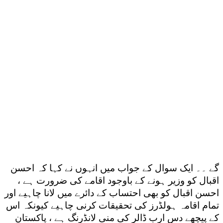
گے ۔۔ ایک سوال کے جواب میں انہوں نے کہا کہ احسن
اقبال کو وزیر ہونے کے باوجود اقامے کی ضرورت ہے ،
احسن اقبال کو بھی احتساب کے دائرے میں لانا چاہیے اور
تمام اقامہ ہولڈرز کی تحقیقات کرنی چاہیے کیونکہ اس
کے پیچھے دس ارب ڈالر کی منی لانڈرنگ ہے ، پاکستان