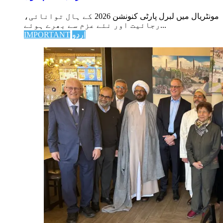
مونٹریال میں لبرل پارٹی کنونشن 2026 کے ہال توانائی،
رجائیت اور نئے عزم سے بھرے ہوئے...
اردو
IMPORTANT