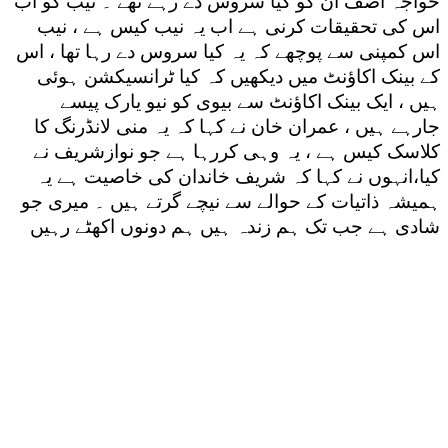
خواجہ آصف ان کو کیا سروس دے رہے تھے ۔ نیب کو اب
اس کی تحقیقات کرنی ہے اب یہ نیب کیس ہے ، نیب
اس کمپنی سے پوچھے کہ یہ کیا سروس دے رہا تھا ، اس
کے بینک اکاؤنٹ میں دیکھیں کہ کیا ٹرانسیکشن ہوئی
ہیں ، ایک بینک اکاؤنٹ سے بیوی کو نیو یارک پیسے
جارہے ہیں ، عمران خان نے کہا کہ یہ منی لانڈرنگ کا
کلاسک کیس ہے ، یہ وہی کررہا ہے جو نوازشریف نے
کیا،انہوں نے کہا کہ شریف خاندان کی خاصیت ہے یہ
ہمیشہ ذاتیات کے حوالے سے نیچے گرتے ہیں ۔ میری جو
شادی ہے جب تک ہم زندہ ہیں ہم دونوں اکھٹے رہیں