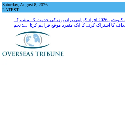
Skip
Saturday, August 8, 2026
to
LATEST
content
لبرل کنونشن 2026 افراد کو اپنی برادریوں کی خدمت کے مشترکہ
ہداف کا اشتراک کرنے کا ایک منفرد موقع فراہم کرتا ہے: نجم
نقوی