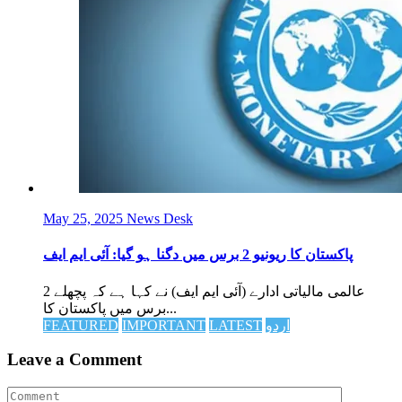
May 25, 2025
News Desk
پاکستان کا ریونیو 2 برس میں دگنا ہو گیا: آئی ایم ایف
عالمی مالیاتی ادارے (آئی ایم ایف) نے کہا ہے کہ پچھلے 2
برس میں پاکستان کا...
اردو
LATEST
IMPORTANT
FEATURED
Leave a Comment