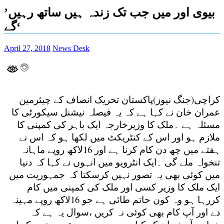
’بیوی اور میں جب تک زندہ ہیں ساتھ رہیں
گے‘
April 27, 2018
News Desk
کراچی(جنگ نیوز)پاکستان تحریک انصاف کے چیئرمین
عمران خان نے کہا ہے کہ یہ فیصلہ نیشنل سیکورٹی کا
مسئلہ ہے ۔ملک کا وزیرخارجہ ایک باہر کی کمپنی کا
ملازم ہو اور اس کے کنٹریکٹ میں لکھا ہو کہ اس نے
ہفتے میں چھ دن کام کرنا ہے اور 16لاکھ روپے ماہانہ
تنخواہ ملے گی ۔ایک انٹرویو میں انہوں نے کہا کہ دنیا
میں کوئی بھی یہ تصور نہیں کرسکتا کہ جمہوریت میں
ایک ملک کا وزیر کسی اور ملک کی کمپنی میں کام
کررہا ہو وہ کون حاتم طائی ہے جو 16لاکھ روپے مہینہ
دے اور آپ کام بھی کوئی نہ کریں ،سوال یہ ہے کہ