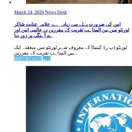
March 24, 2026
News Desk
امن کی ضرورت پہلے سے زیادہ ہے، علامہ عنایت شاکر
ٹورنٹو میں بین المذاہب تقریب کے مقررین نے عالمی امن اور
ہم آہنگی پر زور دیا
ٹورنٹو (پ ر): کینیڈا کے معروف شہر ٹورنٹو میں منعقدہ ایک
بین المذاہب تقریب کے مقررین...
اردو
IMPORTANT