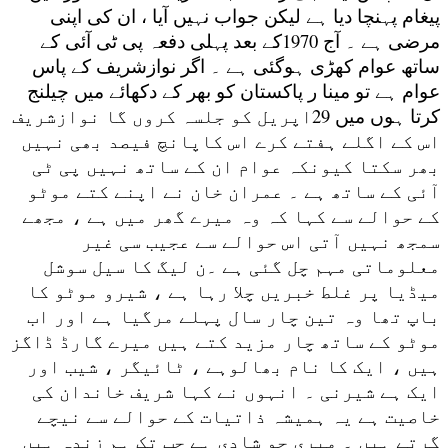
پیغام پہنچا دیا ہے لیکن جواب نہیں آیا ، ان کی اپنی
مرضی ہے ۔ آج 1970کے بعد پہلی دفعہ پی ٹی آئی کے
ساتھ عوام کھڑی ہوگئی ہے ۔ اگر نوازشریف کے پاس
عوام ہے تو مینا ر پاکستان کو بھر کے دکھائے میں چیلنج
کرتا ہوں میں 29اپریل کو جلسہ کروں گا نوازشریف
اس کے اگلے ہفتے کرے اس کاپانچ فیصد بھی نہیں
بھر سکتا کیونکہ عوام ان کے ساتھ نہیں پی ٹی
آئی کے ساتھ ہے ۔ عمران خان نے اپنے کتے موٹو
کے حوالے سے کہا کہ وہ میرے گھر میں ہے ، مجھے
سمجھ نہیں آتی اس حوالے سے عجیب سی غیر
معلوماتی مہم چل گئی ہے ۔ن لیگ کا سیل سوشل
میڈیا پر غلط خبریں چلا رہا ہے ، شیرو موٹو کا
باپ تھا وہ تین چار سال پہلے مرگیا ہے اور اب
موٹو کے ساتھ چار مزید کتے ہیں میرے گارڈ ڈاگز
ہیں ، ایک کا نام بھالوہے ، ٹائیگر ، شیب اور
ایک ہے شیرنی ۔ انہوں نے کہا شریف خاندان کی
خاصیت ہے یہ ہمیشہ ذاتیات کے حوالے سے نیچے
گرتے ہیں ۔ میری جو شادی ہے جب تک ہم زندہ ہیں