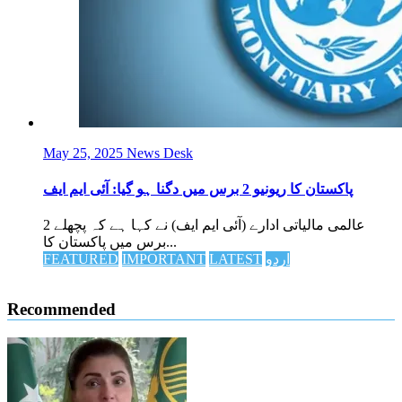
May 25, 2025
News Desk
پاکستان کا ریونیو 2 برس میں دگنا ہو گیا: آئی ایم ایف
عالمی مالیاتی ادارے (آئی ایم ایف) نے کہا ہے کہ پچھلے 2
برس میں پاکستان کا...
اردو
LATEST
IMPORTANT
FEATURED
Recommended