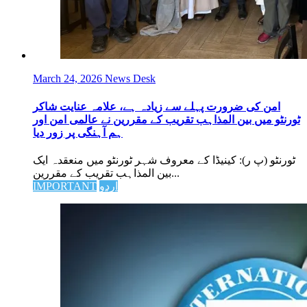
March 24, 2026
News Desk
امن کی ضرورت پہلے سے زیادہ ہے، علامہ عنایت شاکر
ٹورنٹو میں بین المذاہب تقریب کے مقررین نے عالمی امن اور
ہم آہنگی پر زور دیا
ٹورنٹو (پ ر): کینیڈا کے معروف شہر ٹورنٹو میں منعقدہ ایک
بین المذاہب تقریب کے مقررین...
اردو
IMPORTANT