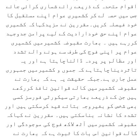
اقوام متحدہ کے ذریعے رائے شماری کرائی جائے
جس میں حصہ لے کر کشمیری عوام اپنے مستقبل کا
خود فیصلہ کریں۔مقررین نے مزیدکہاکہ کشمیری
عوام اپنے حق خودارادیت کے لیے پرامن جدوجہد
کررہے ہیں ۔ بھارت مقبوضہ کشمیرمیں کشمیری
عوام پر اپنی فوج کی طرف سے ہونے والے تشدد
اور مظالم پر پردہ ڈالناچاہتا ہے اور یہ
تاثردیناچاہتاہے کہ جموں و کشمیرمیں جمہوری
عمل جاری ہے۔جبکہ حقیقت یہ ہے کہ بھارت نے
مقبوضہ کشمیرمیں کالے قوانین نافذ کررکھے
ہیں جن کے ذریعے بھارتی سیکورٹی فورسز کسی
بھی شخص کو بغیروجہ بتائے قید کرسکتی ہیں اور
تشدد کا نشانہ بناسکتی ہیں۔ مقررین نے کہاکہ
مقبوضہ کشمیرمیں آٹھ لاکھ فوج کی موجودگی اور
کالے قوانین اس بات کا ثبوت ہے کہ بھارت نے