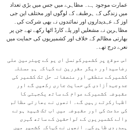
عمارت موجود ہے۔ مظاہرے میں جس میں بڑی تعداد
میں زندگی کے ہرطبقے کے لوگوں اور مختلف این جی
اوز کے عہدیداروں اور نمائندوں نے بھی شرکت کی۔
مظاہرین نے مشعلیں اور پلے کارڈ اٹھا رکھے تھے جن پر
بھارتی مظالم کے خلاف اور کشمیریوں کی حمایت میں
نعرے درج تھے۔
اس موقع پر کشمیرکونسل ای یو کے چیئرمین علی
رضاسیداور دیگر مقررین نے کہاکہ ہم مسئلہ
کشمیرکے منطقی اور منصفانہ حل تک کشمیر کی
جدوجہدآزادی کی حمایت جاری رکھیں گے اور
مقبوضہ کشمیرکے عوام کے ساتھ یکجہتی کا
اظہارکرتے رہیں گے۔ انھوں نے بھارتی مظالم
کی مذمت کی اور مقبوضہ میں اب تک شہید ہونے
والے کشمیریوں کے لواحقین کے ساتھ گہری
ہمدردی ظاہرکی۔ انھوں نے کہاکہ کشمیر میں