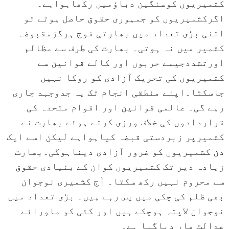
کشمیریوں کوسنگین دباؤمیں رکھاہواہے۔
اگرکشمیریوں کو جمہوری حقوق حاصل ہوتے تو
اتنی بڑی تعداد میں بھارتی فوج ہرگزمقبوضہ
کشمیر میں نہ ہوتی۔ بھارت کی طرف سے مظالم
اورتشددجیسے حربوں اور کالے قوانین سے
کشمیریوں کی تحریک آزادی کو روکا نہیں
جاسکتا۔اپنے منطقی انجام تک یہ جدوجہد جاری
رہے گی۔ عالمی قوانین اور اقوام متحدہ کی
قراردادوں کی خلاف ورزی کرتے ہوئے بھارت نے
کشمیرپر زبردستی قبضہ کیاہواہے لیکن اسے ایک
دن کشمیریوں کو ضرور آزادی دیناہوگی۔بھارت
زیادہ دیر تک کشمیریوں کوان کے بنیادی حقوق
سے محروم نہیں رکھ سکتا۔ آج کشمیری نوجوان
بھی ظلم کی چکی میں پس رہے ہیں۔ بڑی تعداد میں
نوجوان لاپتہ ہوچکے ہیں اور کئی کو ماورائے
عدالت مار دیاگیا ہے۔