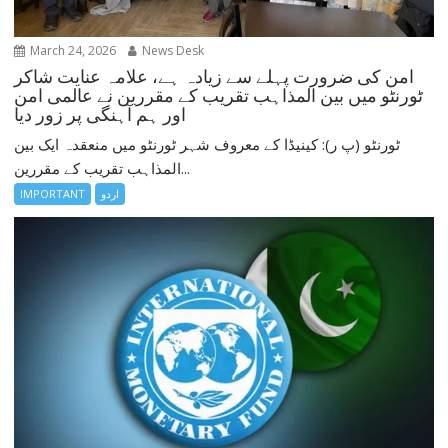
March 24, 2026
News Desk
امن کی ضرورت پہلے سے زیادہ ہے، علامہ عنایت شاکر
ٹورنٹو میں بین المذاہب تقریب کے مقررین نے عالمی امن
اور ہم آہنگی پر زور دیا
ٹورنٹو (پ ر): کینیڈا کے معروف شہر ٹورنٹو میں منعقدہ ایک بین
المذاہب تقریب کے مقررین...
اردو
IMPORTANT