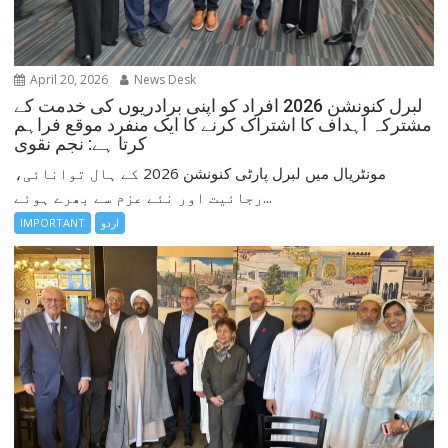
April 20, 2026
News Desk
لبرل کنونشن 2026 افراد کو اپنی برادریوں کی خدمت کے
مشترکہ اہداف کا اشتراک کرنے کا ایک منفرد موقع فراہم
کرتا ہے: نجم نقوی
مونٹریال میں لبرل پارٹی کنونشن 2026 کے ہال توانائی،
رجائیت اور نئے عزم سے بھرے ہوئے...
اردو
IMPORTANT