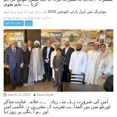
کرتا ہے: نجم نقوی
مونٹریال میں لبرل پارٹی کنونشن 2026 کے ہال توانائی، رجائیت
اور نئے عزم سے بھرے ہوئے...
اردو
IMPORTANT
March 24, 2026
News Desk
امن کی ضرورت پہلے سے زیادہ ہے، علامہ عنایت شاکر
ٹورنٹو میں بین المذاہب تقریب کے مقررین نے عالمی امن
اور ہم آہنگی پر زور دیا