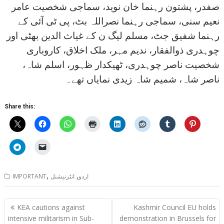
صفدر، پشتون رہنما خان نوید، سماجی شخصیت عامر
نعیم سنی، سماجی رہنما نصراللہ بٹ، پی ٹی آئی کے
رہنما شفیق جٹ، مسلم لیگ ن کے غیاث الدین بھٹی اور
چوہدری ذوالفقار، ندیم مہر، ملک اخلاق، کاروباری
شخصیت ناصر چوہدری، ٹھیکدار ظہور، اسلم شاہ،
ناصر شاہ، شمیم شاہ زیدی نمایاں تھے۔
Share this:
,
,
اردو
انٹرنیشنل
IMPORTANT
Post
KEA cautions against
Kashmir Council EU holds
navigation
intensive militarism in Sub-
demonstration in Brussels for