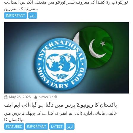
ٹورنٹو (پ ر): کینیڈا کے معروف شہر ٹورنٹو میں منعقدہ ایک بین المذاہب
تقریب کے مقررین...
اردو
IMPORTANT
May 25, 2025
News Desk
پاکستان کا ریونیو 2 برس میں دگنا ہو گیا: آئی ایم ایف
عالمی مالیاتی ادارے (آئی ایم ایف) نے کہا ہے کہ پچھلے 2 برس میں
پاکستان کا...
اردو
LATEST
IMPORTANT
FEATURED