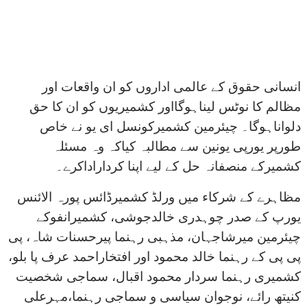
انسانی حقوق کے عالمی اداروں کو ان واقعات اور
مظالم کا نوٹس لیناہوگااور کشمیریوں کو ان کا حق
دلواناہوگا۔ چیئرمین کشمیرکونسل ای یو نے خاص
طورپر یورپی یونین سے مطالبہ کیاکہ وہ مسئلہ
کشمیرکے منصفانہ حل کے لیے اپنا کرداراداکرے۔
مظاہرے کے شرکاء میں ورلڈ کشمیرڈائس پورہ الائنس
یورپ کے صدر چوہدری خالدجوشی، کشمیرانفوکے
چیئرمین میرشاجہان، مذہبی رہنما پیرحسنات شاہ، پی
پی پی کے رہنما خالد محمود اور افتخاراحمد عرف پا بلو،
کشمیری رہنما سردار محمود اقبال، سماجی شخصیت
کنیتھ رائے، نوجوان سیاسی و سماجی رہنما،مہرعلی