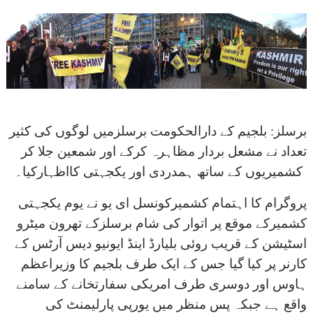
برسلز: بلجیم کے دارالحکومت برسلزمیں لوگوں کی کثیر
تعداد نے مشعل بردار مظاہرہ کرکے اور شمعین جلا کر
کشمیریوں کے ساتھ ہمدردی اور یکجہتی کااظہارکیا۔
پروگرام کا اہتمام کشمیرکونسل ای یو نے یوم یکجہتی
کشمیرکے موقع پر اتوار کی شام برسلزکے تھرون میٹرو
اسٹیشن کے قریب روئی بلیارڈ اینڈ ایونیو دیس آرٹس کے
کارنر پر کیا گیا جس کے ایک طرف بلجیم کا وزیراعظم
ہاوس اور دوسری طرف امریکی سفارتخانے کے سامنے
واقع ہے جبکہ پس منظر میں یورپی پارلیمنٹ کی