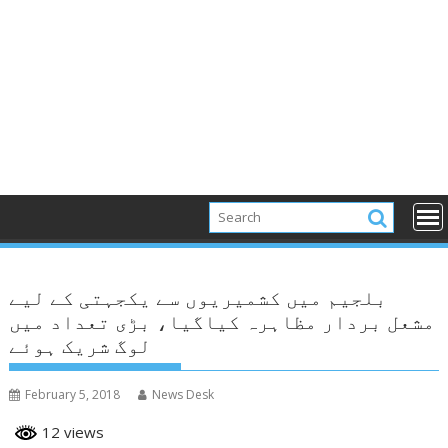
بلجیم میں کشمیریوں سے یکجہتی کے لیے
مشعل بردار مظاہرہ کیاگیا، بڑی تعداد میں
لوگ شریک ہوئے
February 5, 2018
News Desk
12 views