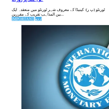
ٹورنٹو (پ ر): کینیڈا کے معروف شہر ٹورنٹو میں منعقدہ ایک
بین المذاہب تقریب کے مقررین...
اردو
IMPORTANT