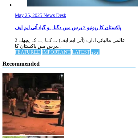
May 25, 2025
News Desk
پاکستان کا ریونیو 2 برس میں دگنا ہو گیا: آئی ایم ایف
عالمی مالیاتی ادارے (آئی ایم ایف) نے کہا ہے کہ پچھلے 2
برس میں پاکستان کا...
اردو
LATEST
IMPORTANT
FEATURED
Recommended