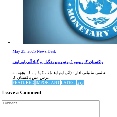
May 25, 2025
News Desk
پاکستان کا ریونیو 2 برس میں دگنا ہو گیا: آئی ایم ایف
عالمی مالیاتی ادارے (آئی ایم ایف) نے کہا ہے کہ پچھلے 2
برس میں پاکستان کا...
اردو
LATEST
IMPORTANT
FEATURED
Leave a Comment