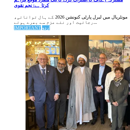
کرتا ہے: نجم نقوی
مونٹریال میں لبرل پارٹی کنونشن 2026 کے ہال توانائی،
رجائیت اور نئے عزم سے بھرے ہوئے...
اردو
IMPORTANT