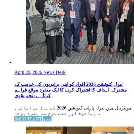
April 20, 2026
News Desk
لبرل کنونشن 2026 افراد کو اپنی برادریوں کی خدمت کے
مشترکہ اہداف کا اشتراک کرنے کا ایک منفرد موقع فراہم
کرتا ہے: نجم نقوی
مونٹریال میں لبرل پارٹی کنونشن 2026 کے ہال توانائی،
رجائیت اور نئے عزم سے بھرے ہوئے...
اردو
IMPORTANT