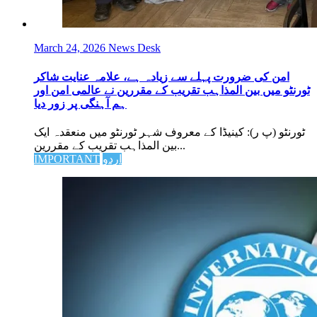
March 24, 2026
News Desk
امن کی ضرورت پہلے سے زیادہ ہے، علامہ عنایت شاکر
ٹورنٹو میں بین المذاہب تقریب کے مقررین نے عالمی امن اور
ہم آہنگی پر زور دیا
ٹورنٹو (پ ر): کینیڈا کے معروف شہر ٹورنٹو میں منعقدہ ایک
بین المذاہب تقریب کے مقررین...
اردو
IMPORTANT