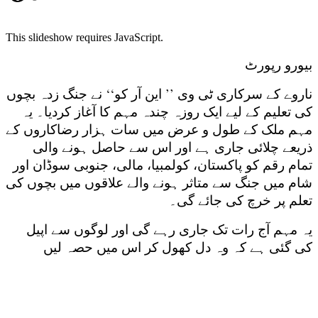
This slideshow requires JavaScript.
بیورو رپورٹ
ناروے کے سرکاری ٹی وی ’’ این آر کو‘‘ نے جنگ زدہ بچوں
کی تعلیم کے لیے ایک روزہ چندہ مہم کا آغاز کردیا۔ یہ
مہم ملک کے طول و عرض میں سات ہزار رضاکاروں کے
ذریعے چلائی جاری ہے اور اس سے حاصل ہونے والی
تمام رقم کو پاکستان، کولمبیا، مالی، جنوبی سوڈان اور
شام میں جنگ سے متاثر ہونے والے علاقوں میں بچوں کی
تعلم پر خرچ کی جائے گی۔
یہ مہم آج رات تک جاری رہے گی اور لوگوں سے اپیل
کی گئی ہے کہ وہ دل کھول کر اس میں حصہ لیں