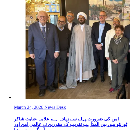
March 24, 2026
News Desk
امن کی ضرورت پہلے سے زیادہ ہے، علامہ عنایت شاکر
ٹورنٹو میں بین المذاہب تقریب کے مقررین نے عالمی امن اور
ہم آہنگی پر زور دیا