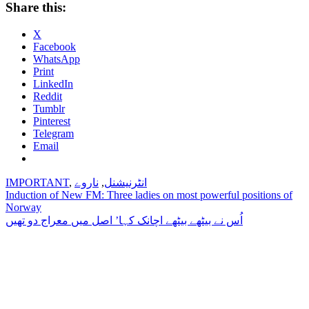
Share this:
X
Facebook
WhatsApp
Print
LinkedIn
Reddit
Tumblr
Pinterest
Telegram
Email
انٹرنیشنل
,
ناروے
,
IMPORTANT
Post
Induction of New FM: Three ladies on most powerful positions of
Norway
navigation
اُس نے بیٹھے بیٹھے اچانک کہا’ اصل میں معراج دو تھیں