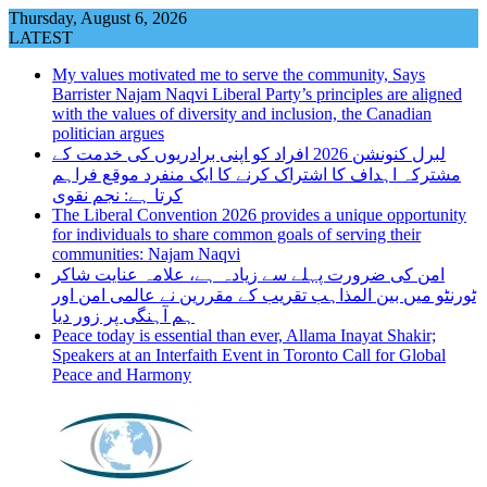
Skip
Thursday, August 6, 2026
to
LATEST
content
My values motivated me to serve the community, Says
Barrister Najam Naqvi Liberal Party’s principles are aligned
with the values of diversity and inclusion, the Canadian
politician argues
لبرل کنونشن 2026 افراد کو اپنی برادریوں کی خدمت کے
مشترکہ اہداف کا اشتراک کرنے کا ایک منفرد موقع فراہم
کرتا ہے: نجم نقوی
The Liberal Convention 2026 provides a unique opportunity
for individuals to share common goals of serving their
communities: Najam Naqvi
امن کی ضرورت پہلے سے زیادہ ہے، علامہ عنایت شاکر
ٹورنٹو میں بین المذاہب تقریب کے مقررین نے عالمی امن اور
ہم آہنگی پر زور دیا
Peace today is essential than ever, Allama Inayat Shakir;
Speakers at an Interfaith Event in Toronto Call for Global
Peace and Harmony