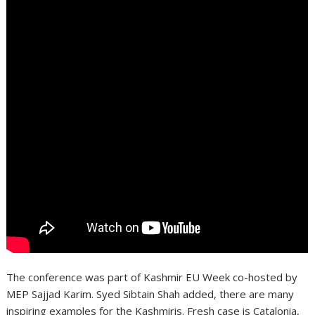
The conference was part of Kashmir EU Week co-hosted by
MEP Sajjad Karim. Syed Sibtain Shah added, there are many
inspiring examples for the Kashmiris. Fresh case is Catalonia,