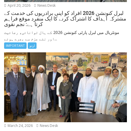
April 20, 2026
News Desk
لبرل کنونشن 2026 افراد کو اپنی برادریوں کی خدمت کے
مشترکہ اہداف کا اشتراک کرنے کا ایک منفرد موقع فراہم
کرتا ہے: نجم نقوی
مونٹریال میں لبرل پارٹی کنونشن 2026 کے ہال توانائی، رجائیت
اور نئے عزم سے بھرے ہوئے...
IMPORTANT
اردو
March 24, 2026
News Desk