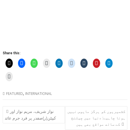
Share this:
,
FEATURED
INTERNATIONAL
Post
کشمیریوں کو ہرگز مایوس نہیں
نواز شریف، مریم نواز اور
navigation
ہونا چاہیے: دنیا میں چیلنج
کیپٹن(ر)صفدر پر فرد جرم عائد
کے ساتھ مواقع بھی ہیں