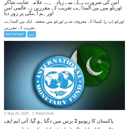
امن کی ضرورت پہلے سے زیادہ ہے، علامہ عنایت شاکر
ٹورنٹو میں بین المذاہب تقریب کے مقررین نے عالمی امن
اور ہم آہنگی پر زور دیا
ٹورنٹو (پ ر): کینیڈا کے معروف شہر ٹورنٹو میں منعقدہ ایک بین المذاہب
تقریب کے مقررین...
IMPORTANT
اردو
May 25, 2025
News Desk
پاکستان کا ریونیو 2 برس میں دگنا ہو گیا: آئی ایم ایف
عالمی مالیاتی ادارے (آئی ایم ایف) نے کہا ہے کہ پچھلے 2 برس میں