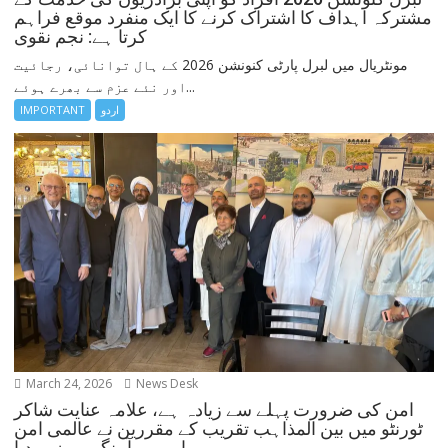
مشترکہ اہداف کا اشتراک کرنے کا ایک منفرد موقع فراہم
کرتا ہے: نجم نقوی
مونٹریال میں لبرل پارٹی کنونشن 2026 کے ہال توانائی، رجائیت
اور نئے عزم سے بھرے ہوئے...
IMPORTANT
اردو
March 24, 2026
News Desk
امن کی ضرورت پہلے سے زیادہ ہے، علامہ عنایت شاکر
ٹورنٹو میں بین المذاہب تقریب کے مقررین نے عالمی امن
اور ہم آہنگی پر زور دیا