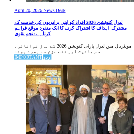
April 20, 2026
News Desk
لبرل کنونشن 2026 افراد کو اپنی برادریوں کی خدمت کے
مشترکہ اہداف کا اشتراک کرنے کا ایک منفرد موقع فراہم
کرتا ہے: نجم نقوی
مونٹریال میں لبرل پارٹی کنونشن 2026 کے ہال توانائی،
رجائیت اور نئے عزم سے بھرے ہوئے...
اردو
IMPORTANT