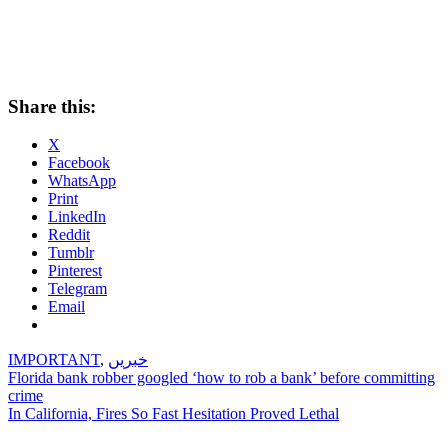
Share this:
X
Facebook
WhatsApp
Print
LinkedIn
Reddit
Tumblr
Pinterest
Telegram
Email
خبریں
,
IMPORTANT
Post
Florida bank robber googled ‘how to rob a bank’ before committing
crime
navigation
In California, Fires So Fast Hesitation Proved Lethal