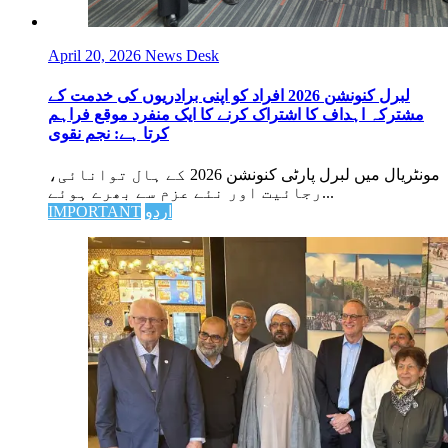
April 20, 2026
News Desk
لبرل کنونشن 2026 افراد کو اپنی برادریوں کی خدمت کے
مشترکہ اہداف کا اشتراک کرنے کا ایک منفرد موقع فراہم
کرتا ہے: نجم نقوی
مونٹریال میں لبرل پارٹی کنونشن 2026 کے ہال توانائی،
رجائیت اور نئے عزم سے بھرے ہوئے...
اردو
IMPORTANT