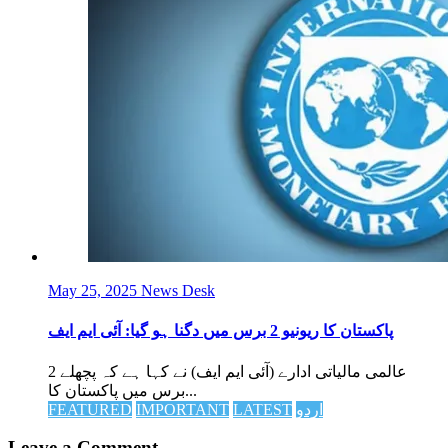
May 25, 2025
News Desk
پاکستان کا ریونیو 2 برس میں دگنا ہو گیا: آئی ایم ایف
عالمی مالیاتی ادارے (آئی ایم ایف) نے کہا ہے کہ پچھلے 2
برس میں پاکستان کا...
اردو
LATEST
IMPORTANT
FEATURED
Leave a Comment