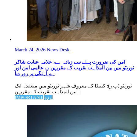
March 24, 2026
News Desk
امن کی ضرورت پہلے سے زیادہ ہے، علامہ عنایت شاکر
ٹورنٹو میں بین المذاہب تقریب کے مقررین نے عالمی امن اور
ہم آہنگی پر زور دیا
ٹورنٹو (پ ر): کینیڈا کے معروف شہر ٹورنٹو میں منعقدہ ایک
بین المذاہب تقریب کے مقررین...
اردو
IMPORTANT