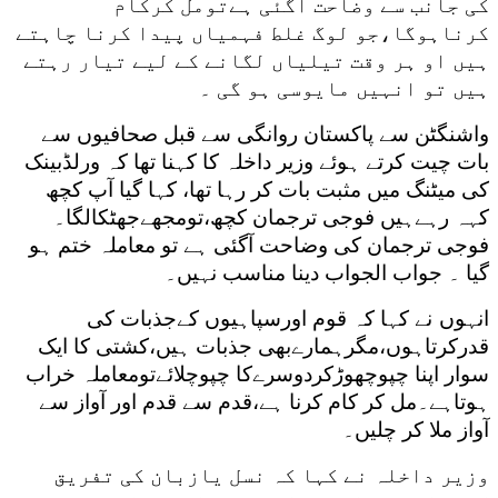
کی جانب سے وضاحت آگئی ہےتومل کرکام
کرناہوگا،جو لوگ غلط فہمیاں پیدا کرنا چاہتے
ہیں او ہر وقت تیلیاں لگانے کے لیے تیار رہتے
ہیں تو انہیں مایوسی ہو گی ۔
واشنگٹن سے پاکستان روانگی سے قبل صحافیوں سے
بات چیت کرتے ہوئے وزیر داخلہ کا کہنا تھا کہ ورلڈبینک
کی میٹنگ میں مثبت بات کر رہا تھا، کہا گیا آپ کچھ
کہہ رہےہیں فوجی ترجمان کچھ،تومجھےجھٹکالگا۔
فوجی ترجمان کی وضاحت آگئی ہے تو معاملہ ختم ہو
گیا ۔ جواب الجواب دینا مناسب نہیں۔
انہوں نے کہا کہ قوم اورسپاہیوں کےجذبات کی
قدرکرتاہوں،مگرہمارےبھی جذبات ہیں،کشتی کا ایک
سوار اپنا چپوچھوڑکردوسرےکا چپوچلائےتومعاملہ خراب
ہوتاہے۔مل کر کام کرنا ہے،قدم سے قدم اور آواز سے
آواز ملا کر چلیں۔
وزیر داخلہ نے کہا کہ نسل یازبان کی تفریق