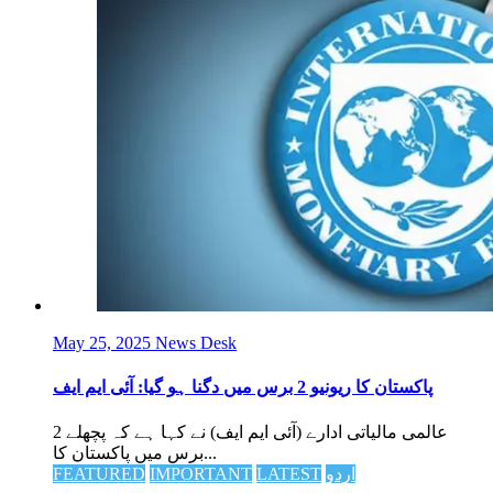
May 25, 2025
News Desk
پاکستان کا ریونیو 2 برس میں دگنا ہو گیا: آئی ایم ایف
عالمی مالیاتی ادارے (آئی ایم ایف) نے کہا ہے کہ پچھلے 2
برس میں پاکستان کا...
اردو
LATEST
IMPORTANT
FEATURED