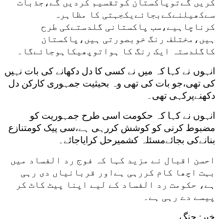
کریں گےتوپاکستان کوتقسیم کردیں گے،جذبات
سےکھیلنےکےبجائےیکجہتی کا مظاہرہ
کرناچاہیے،سب پاکستانی گلدستےکی طرح
ہیں،مختلف رنگ خوبصورتی ہیں،پاکستان
کاگلدستہ ایک رنگ کا ہواتوپھیکاہوجائےگا۔
انہوں نے کہا کہ میں نے کسی کا دل دکھانے کی بات نہیں
کی تھی،جو بات کی تھی وہ بحیثیت جمہوری کارکن دل
دکھنےپرکہی تھی۔
انہوں نے کہا کہ حکومت اسی طرح جمہوریت کو
مضبوط کرنی کو کوشش کررہی ہے،سی پیک کومتنازع
بنانےکی بجائےمسئلہ کشمیرحل کرایاجائے۔
احسن اقبال نے مزید کہا کہ فوج رد الفساد میں
بہت اچھا کام کررہی ہےاور قربانیاں دی رہی
ہے، حکومت رد الفساد کے لیے اپنا پیٹ کاٹ کر
پیسے دے رہی ہے۔
خبر: جنگ