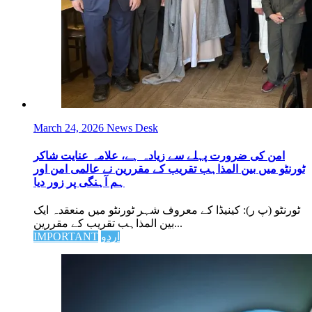
March 24, 2026
News Desk
امن کی ضرورت پہلے سے زیادہ ہے، علامہ عنایت شاکر
ٹورنٹو میں بین المذاہب تقریب کے مقررین نے عالمی امن اور
ہم آہنگی پر زور دیا
ٹورنٹو (پ ر): کینیڈا کے معروف شہر ٹورنٹو میں منعقدہ ایک
بین المذاہب تقریب کے مقررین...
اردو
IMPORTANT