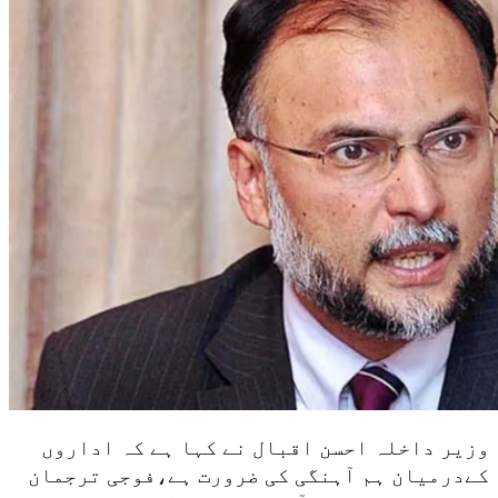
وزیر داخلہ احسن اقبال نے کہا ہے کہ اداروں
کےدرمیان ہم آہنگی کی ضرورت ہے،فوجی ترجمان