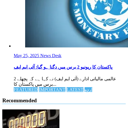
May 25, 2025
News Desk
پاکستان کا ریونیو 2 برس میں دگنا ہو گیا: آئی ایم ایف
عالمی مالیاتی ادارے (آئی ایم ایف) نے کہا ہے کہ پچھلے 2
برس میں پاکستان کا...
اردو
LATEST
IMPORTANT
FEATURED
Recommended