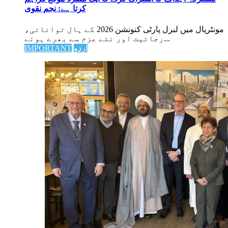
کرتا ہے: نجم نقوی
مونٹریال میں لبرل پارٹی کنونشن 2026 کے ہال توانائی،
رجائیت اور نئے عزم سے بھرے ہوئے...
اردو
IMPORTANT