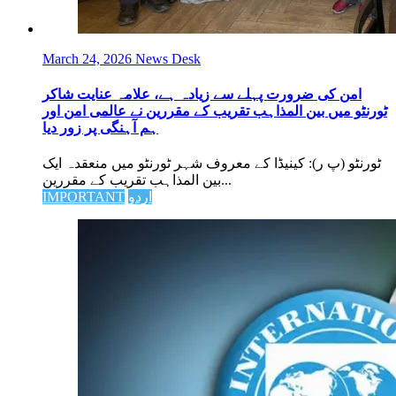
March 24, 2026
News Desk
امن کی ضرورت پہلے سے زیادہ ہے، علامہ عنایت شاکر
ٹورنٹو میں بین المذاہب تقریب کے مقررین نے عالمی امن اور
ہم آہنگی پر زور دیا
ٹورنٹو (پ ر): کینیڈا کے معروف شہر ٹورنٹو میں منعقدہ ایک
بین المذاہب تقریب کے مقررین...
اردو
IMPORTANT