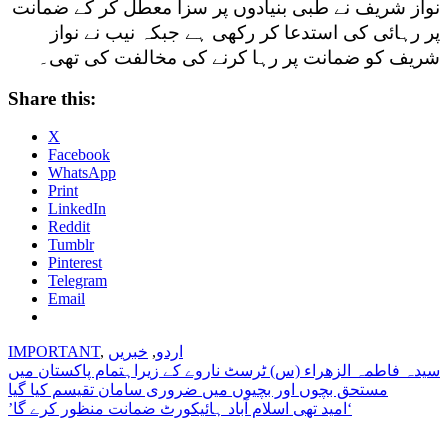
نواز شریف نے طبی بنیادوں پر سزا معطل کر کے ضمانت
پر رہائی کی استدعا کر رکھی ہے جبکہ نیب نے نواز
شریف کو ضمانت پر رہا کرنے کی مخالفت کی تھی۔
Share this:
X
Facebook
WhatsApp
Print
LinkedIn
Reddit
Tumblr
Pinterest
Telegram
Email
اردو
,
خبریں
,
IMPORTANT
Post
سیدہ فاطمہ الزھراء (س) ٹرسٹ ناروے کے زیراہتمام پاکستان میں
مستحق بچوں اور بچیوں میں ضروری سامان تقیسم کیا گیا
navigation
’امید تھی اسلام آباد ہائیکورٹ ضمانت منظور کرے گا‘