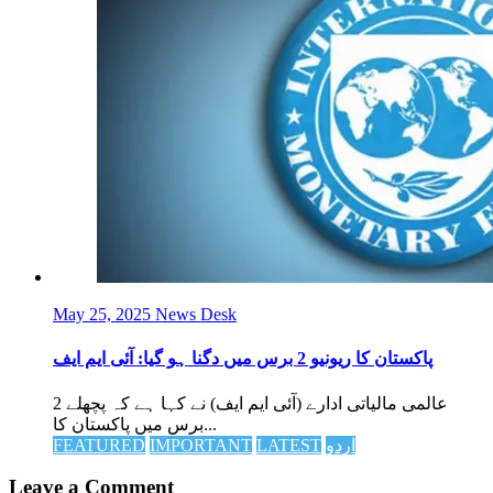
May 25, 2025
News Desk
پاکستان کا ریونیو 2 برس میں دگنا ہو گیا: آئی ایم ایف
عالمی مالیاتی ادارے (آئی ایم ایف) نے کہا ہے کہ پچھلے 2
برس میں پاکستان کا...
اردو
LATEST
IMPORTANT
FEATURED
Leave a Comment