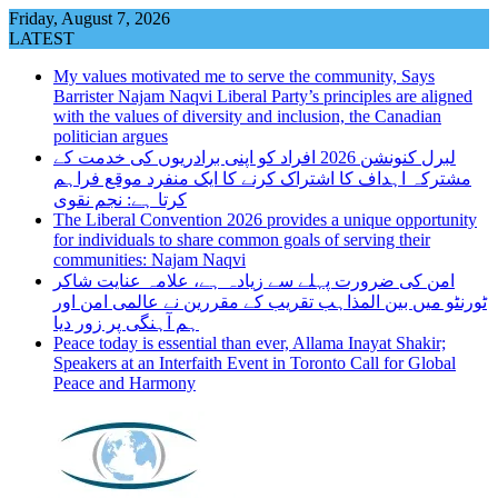
Skip
Friday, August 7, 2026
to
LATEST
content
My values motivated me to serve the community, Says
Barrister Najam Naqvi Liberal Party’s principles are aligned
with the values of diversity and inclusion, the Canadian
politician argues
لبرل کنونشن 2026 افراد کو اپنی برادریوں کی خدمت کے
مشترکہ اہداف کا اشتراک کرنے کا ایک منفرد موقع فراہم
کرتا ہے: نجم نقوی
The Liberal Convention 2026 provides a unique opportunity
for individuals to share common goals of serving their
communities: Najam Naqvi
امن کی ضرورت پہلے سے زیادہ ہے، علامہ عنایت شاکر
ٹورنٹو میں بین المذاہب تقریب کے مقررین نے عالمی امن اور
ہم آہنگی پر زور دیا
Peace today is essential than ever, Allama Inayat Shakir;
Speakers at an Interfaith Event in Toronto Call for Global
Peace and Harmony