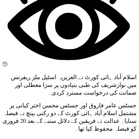
اسلام آباد ہائی کورٹ نے العزیزیہ اسٹیل ملز ریفرنس
میں نوازشریف کی طبی بنیادوں پر سزا معطلی اور
ضمانت کی درخواست مسترد کردی۔
جسٹس عامر فاروق اور جسٹس محسن اختر کیانی پر
مشتمل اسلام آباد ہائی کورٹ کے دو رکنی بینچ نے فیصلہ
سنایا۔ عدالت نے فریقین کے دلائل سننے کے بعد 20 فروری
کو فیصلہ محفوظ کیا تھا۔