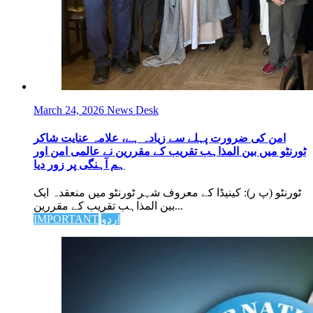
March 24, 2026
News Desk
امن کی ضرورت پہلے سے زیادہ ہے، علامہ عنایت شاکر
ٹورنٹو میں بین المذاہب تقریب کے مقررین نے عالمی امن اور
ہم آہنگی پر زور دیا
ٹورنٹو (پ ر): کینیڈا کے معروف شہر ٹورنٹو میں منعقدہ ایک
بین المذاہب تقریب کے مقررین...
اردو
IMPORTANT