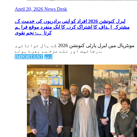
April 20, 2026
News Desk
لبرل کنونشن 2026 افراد کو اپنی برادریوں کی خدمت کے
مشترکہ اہداف کا اشتراک کرنے کا ایک منفرد موقع فراہم
کرتا ہے: نجم نقوی
مونٹریال میں لبرل پارٹی کنونشن 2026 کے ہال توانائی،
رجائیت اور نئے عزم سے بھرے ہوئے...
اردو
IMPORTANT