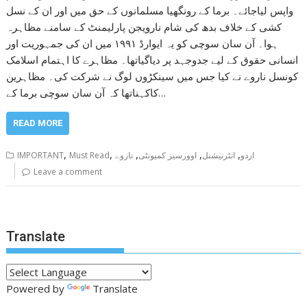
واپس لیاجائے۔ برما کے رونگھیا مسلمانوں کے حق میں اور ان کے نسل
کشی کے خلاف بدھ کی شام نارویجن پارلیمنٹ کے سامنے مظاہرہ
ہوا۔ آن سان سوچی کو یہ ایوارڈ ۱۹۹۱ میں ان کی جمہوریت اور
انسانی حقوق کے لیے جدوجہد پر دیاگیاتھا۔ مظاہرے کا اہتمام اسلامک
کونسل ناروے نے کیا جس میں سینکڑوں لوگ نے شرکت کی۔ مظاہرین
کاکہناتھا کہ آن سان سوچی برما کے…
READ MORE
,
,
,
,
,
اردو
انٹرنیشنل
اوورسیز کمیونٹی
ناروے
Must Read
IMPORTANT
Leave a comment
Translate
Powered by
Translate