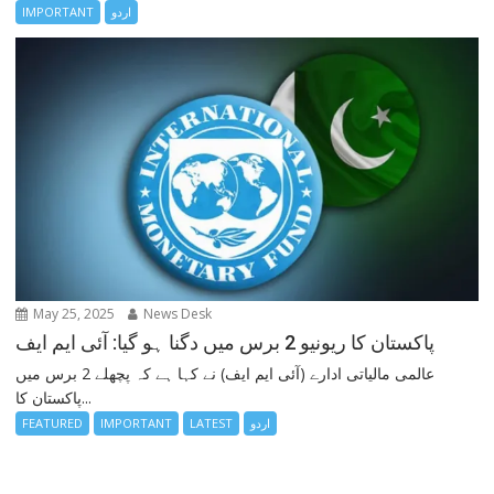
اردو
IMPORTANT
May 25, 2025
News Desk
پاکستان کا ریونیو 2 برس میں دگنا ہو گیا: آئی ایم ایف
عالمی مالیاتی ادارے (آئی ایم ایف) نے کہا ہے کہ پچھلے 2 برس میں
پاکستان کا...
اردو
LATEST
IMPORTANT
FEATURED