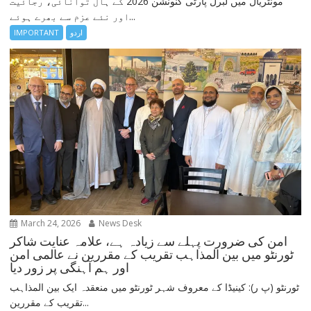
مونٹریال میں لبرل پارٹی کنونشن 2026 کے ہال توانائی، رجائیت
اور نئے عزم سے بھرے ہوئے...
اردو
IMPORTANT
March 24, 2026
News Desk
امن کی ضرورت پہلے سے زیادہ ہے، علامہ عنایت شاکر
ٹورنٹو میں بین المذاہب تقریب کے مقررین نے عالمی امن
اور ہم آہنگی پر زور دیا
ٹورنٹو (پ ر): کینیڈا کے معروف شہر ٹورنٹو میں منعقدہ ایک بین المذاہب
تقریب کے مقررین...