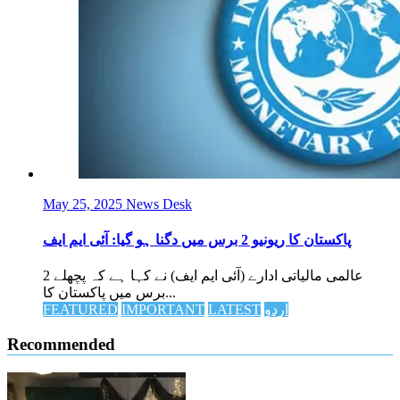
May 25, 2025
News Desk
پاکستان کا ریونیو 2 برس میں دگنا ہو گیا: آئی ایم ایف
عالمی مالیاتی ادارے (آئی ایم ایف) نے کہا ہے کہ پچھلے 2
برس میں پاکستان کا...
اردو
LATEST
IMPORTANT
FEATURED
Recommended