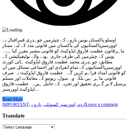
اوسلو پاکستان یونین ناروے کے چیئرمین چوہدری قمراقبال نے
اوورسیزپاکستانیوں کی پاکستان میں قانونی مدد کے لیے ممتاز
ماہرقانون عظمت فاروق ایڈوکیٹ کو قانونی مشیر مقرر کیا ہے۔
یونین کے چیئرمین کی طرف جاری ہونے والے نوٹیفیکیشن کے
مطابق، چوہدری محمد عظمت فاروق ایڈوکیٹ ہائی کورٹ
اوورسیزپاکستانیوں کے تمام انفرادی اور اجتماعی مسائل میں ان
کو قانونی امداد فراہم کریں گے۔ عظمت فاروق ایڈوکیٹ نہ صرف
قانونی ماہر ہیں بلکہ وہ سول، ریونیو کے معاملات اور مسلم
پرسنل لا پر گہری تحقیق اور تجربہ کے حامل ہیں۔ عظمت فاروق
ایڈوکیٹ اوورسیز…
Read More
Leave a comment
اردو
,
اوورسیز کمیونٹی
,
ناروے
,
IMPORTANT
Translate