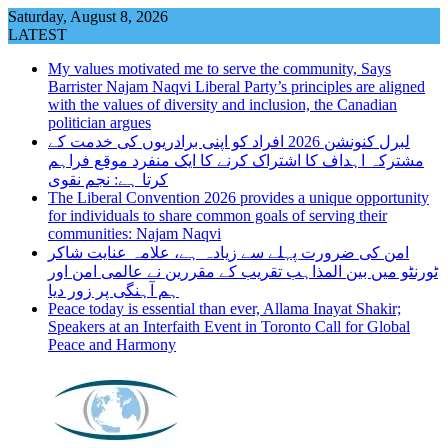
Skip
Saturday, August 8, 2026
to
LATEST
content
My values motivated me to serve the community, Says
Barrister Najam Naqvi Liberal Party’s principles are aligned
with the values of diversity and inclusion, the Canadian
politician argues
لبرل کنونشن 2026 افراد کو اپنی برادریوں کی خدمت کے
مشترکہ اہداف کا اشتراک کرنے کا ایک منفرد موقع فراہم
کرتا ہے: نجم نقوی
The Liberal Convention 2026 provides a unique opportunity
for individuals to share common goals of serving their
communities: Najam Naqvi
امن کی ضرورت پہلے سے زیادہ ہے، علامہ عنایت شاکر
ٹورنٹو میں بین المذاہب تقریب کے مقررین نے عالمی امن اور
ہم آہنگی پر زور دیا
Peace today is essential than ever, Allama Inayat Shakir;
Speakers at an Interfaith Event in Toronto Call for Global
Peace and Harmony