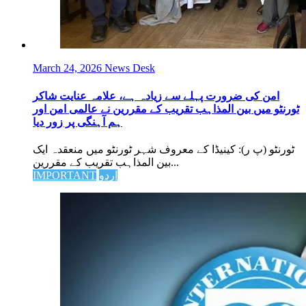
March 24, 2026
News Desk
امن کی ضرورت پہلے سے زیادہ ہے، علامہ عنایت شاکر
ٹورنٹو میں بین المذاہب تقریب کے مقررین نے عالمی امن اور
ہم آہنگی پر زور دیا
ٹورنٹو (پ ر): کینیڈا کے معروف شہر ٹورنٹو میں منعقدہ ایک
بین المذاہب تقریب کے مقررین...
اردو
IMPORTANT