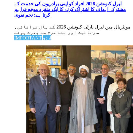
لبرل کنونشن 2026 افراد کو اپنی برادریوں کی خدمت کے
مشترکہ اہداف کا اشتراک کرنے کا ایک منفرد موقع فراہم
کرتا ہے: نجم نقوی
مونٹریال میں لبرل پارٹی کنونشن 2026 کے ہال توانائی،
رجائیت اور نئے عزم سے بھرے ہوئے...
اردو
IMPORTANT