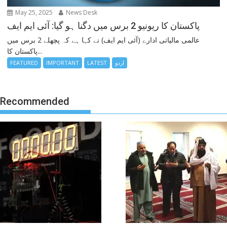
May 25, 2025
News Desk
پاکستان کا ریونیو 2 برس میں دگنا ہو گیا: آئی ایم ایف
عالمی مالیاتی ادارے (آئی ایم ایف) نے کہا ہے کہ پچھلے 2 برس میں
پاکستان کا...
اردو
LATEST
IMPORTANT
FEATURED
Recommended