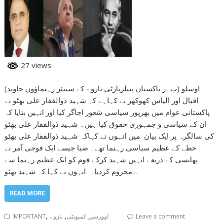
27 views
(اوسلو (پ۔ر پاکستان پیپلزپارٹی ناروے کے سینئر رہنماؤوں جاوید
اقبال اور الیاس کھوکھر نے کہاہے کہ شہید ذوالفقار علی بھٹو نے
پاکستانی عوام میں بھرپور سیاسی شعور اجاگر کیا اور انہیں بتایا کہ
ان کے سیاسی و جمہوری حقوق کیا ہیں۔ شہید ذوالفقار علی بھٹو
کی سالگرہ پر ایک بیان میں انہوں نے کہاکہ شہید ذوالفقار علی بھٹو
خطے کے عظیم سیاسی رہنما تھے۔ ضیا جیسے ایک فوجی آمر نے
پھانسی کے ذریعے انہیں شہید کرکے قوم کو ایک عظیم رہنما سے
محروم کردیا۔ انہوں نے کہا کہ شہید بھٹو…
READ MORE
,
,
Leave a comment
اوورسیز کمیونٹی
ناروے
IMPORTANT