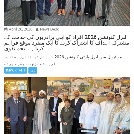
April 20, 2026
News Desk
لبرل کنونشن 2026 افراد کو اپنی برادریوں کی خدمت کے
مشترکہ اہداف کا اشتراک کرنے کا ایک منفرد موقع فراہم
کرتا ہے: نجم نقوی
مونٹریال میں لبرل پارٹی کنونشن 2026 کے ہال توانائی، رجائیت
اور نئے عزم سے بھرے ہوئے...
اردو
IMPORTANT