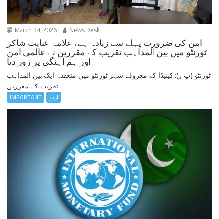
March 24, 2026
News Desk
امن کی ضرورت پہلے سے زیادہ ہے، علامہ عنایت شاکر
ٹورنٹو میں بین المذاہب تقریب کے مقررین نے عالمی امن
اور ہم آہنگی پر زور دیا
ٹورنٹو (پ ر): کینیڈا کے معروف شہر ٹورنٹو میں منعقدہ ایک بین المذاہب
تقریب کے مقررین...
اردو
IMPORTANT