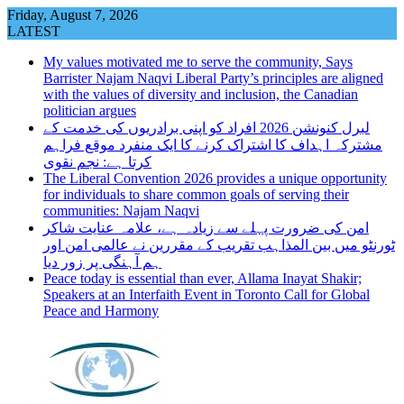
Skip
Friday, August 7, 2026
to
LATEST
content
My values motivated me to serve the community, Says
Barrister Najam Naqvi Liberal Party’s principles are aligned
with the values of diversity and inclusion, the Canadian
politician argues
لبرل کنونشن 2026 افراد کو اپنی برادریوں کی خدمت کے
مشترکہ اہداف کا اشتراک کرنے کا ایک منفرد موقع فراہم
کرتا ہے: نجم نقوی
The Liberal Convention 2026 provides a unique opportunity
for individuals to share common goals of serving their
communities: Najam Naqvi
امن کی ضرورت پہلے سے زیادہ ہے، علامہ عنایت شاکر
ٹورنٹو میں بین المذاہب تقریب کے مقررین نے عالمی امن اور
ہم آہنگی پر زور دیا
Peace today is essential than ever, Allama Inayat Shakir;
Speakers at an Interfaith Event in Toronto Call for Global
Peace and Harmony