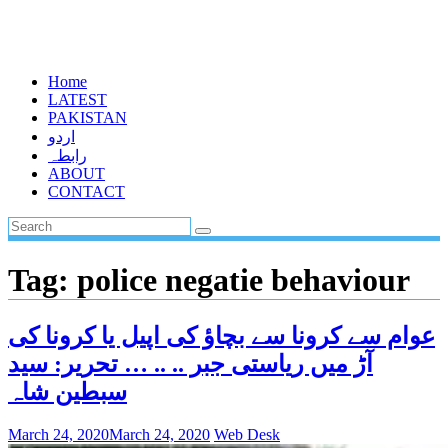
Home
LATEST
PAKISTAN
اردو
رابطہ
ABOUT
CONTACT
Tag:
police negatie behaviour
عوام سے کرونا سے بچاؤ کی اپیل یا کرونا کی
آڑ میں ریاستی جبر .. .. … تحریر: سید
سبطین شاہ
March 24, 2020
March 24, 2020
Web Desk