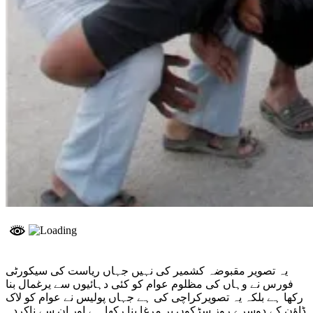
یہ تصویر مقبوضہ کشمیر کی نہیں جہاں ریاست کی سیکورٹی
فورس نے وہاں کی مظلوم عوام کو کئی دہائیوں سے یرغمال بنا
رکھا ہے بلکہ یہ تصویرکراچی کی ہے جہاں پولیس نے عوام کو لاک
ڈاؤن کے دوسرے روز سڑکوں پر مرغا بنا رکھا ہے اور ان سے ناکردہ