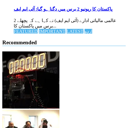
پاکستان کا ریونیو 2 برس میں دگنا ہو گیا: آئی ایم ایف
عالمی مالیاتی ادارے (آئی ایم ایف) نے کہا ہے کہ پچھلے 2
برس میں پاکستان کا...
اردو
LATEST
IMPORTANT
FEATURED
Recommended