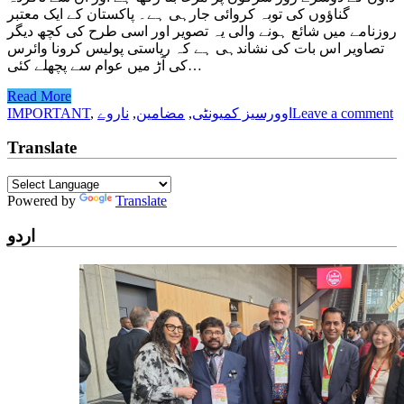
گناؤوں کی توبہ کروائی جارہی ہے۔ پاکستان کے ایک معتبر
روزنامے میں شائع ہونے والی یہ تصویر اور اسی طرح کی کچھ دیگر
تصاویر اس بات کی نشاندہی ہے کہ ریاستی پولیس کرونا وائرس
کی آڑ میں عوام سے پچھلے کئی…
Read More
Leave a comment
اوورسیز کمیونٹی
,
مضامین
,
ناروے
,
IMPORTANT
Translate
Powered by
Translate
اردو