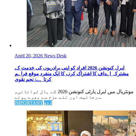
April 20, 2026
News Desk
لبرل کنونشن 2026 افراد کو اپنی برادریوں کی خدمت کے
مشترکہ اہداف کا اشتراک کرنے کا ایک منفرد موقع فراہم
کرتا ہے: نجم نقوی
مونٹریال میں لبرل پارٹی کنونشن 2026 کے ہال توانائی،
رجائیت اور نئے عزم سے بھرے ہوئے...
اردو
IMPORTANT