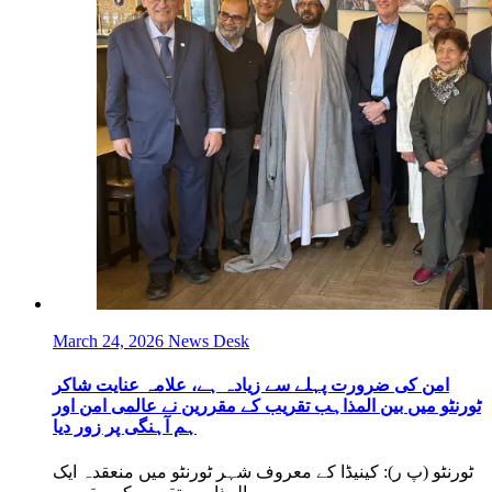
March 24, 2026
News Desk
امن کی ضرورت پہلے سے زیادہ ہے، علامہ عنایت شاکر
ٹورنٹو میں بین المذاہب تقریب کے مقررین نے عالمی امن اور
ہم آہنگی پر زور دیا
ٹورنٹو (پ ر): کینیڈا کے معروف شہر ٹورنٹو میں منعقدہ ایک