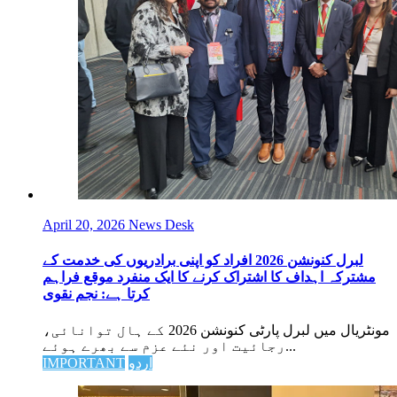
April 20, 2026
News Desk
لبرل کنونشن 2026 افراد کو اپنی برادریوں کی خدمت کے
مشترکہ اہداف کا اشتراک کرنے کا ایک منفرد موقع فراہم
کرتا ہے: نجم نقوی
مونٹریال میں لبرل پارٹی کنونشن 2026 کے ہال توانائی،
رجائیت اور نئے عزم سے بھرے ہوئے...
اردو
IMPORTANT