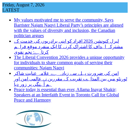
Skip
Friday, August 7, 2026
to
LATEST
content
My values motivated me to serve the community, Says
Barrister Najam Naqvi Liberal Party’s principles are aligned
with the values of diversity and inclusion, the Canadian
politician argues
لبرل کنونشن 2026 افراد کو اپنی برادریوں کی خدمت کے
مشترکہ اہداف کا اشتراک کرنے کا ایک منفرد موقع فراہم
کرتا ہے: نجم نقوی
The Liberal Convention 2026 provides a unique opportunity
for individuals to share common goals of serving their
communities: Najam Naqvi
امن کی ضرورت پہلے سے زیادہ ہے، علامہ عنایت شاکر
ٹورنٹو میں بین المذاہب تقریب کے مقررین نے عالمی امن اور
ہم آہنگی پر زور دیا
Peace today is essential than ever, Allama Inayat Shakir;
Speakers at an Interfaith Event in Toronto Call for Global
Peace and Harmony