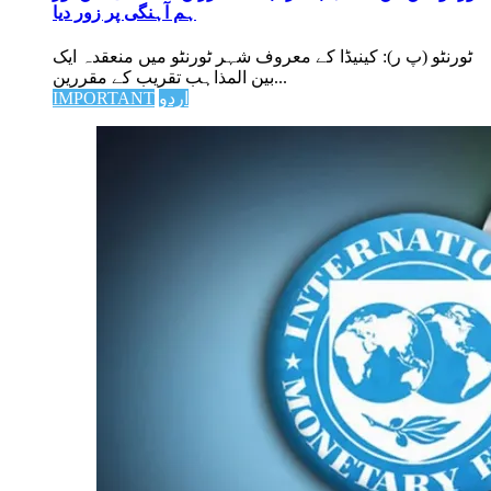
ہم آہنگی پر زور دیا
ٹورنٹو (پ ر): کینیڈا کے معروف شہر ٹورنٹو میں منعقدہ ایک
بین المذاہب تقریب کے مقررین...
اردو
IMPORTANT