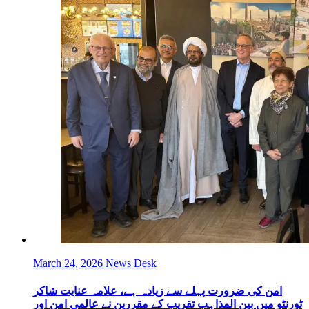
March 24, 2026
News Desk
امن کی ضرورت پہلے سے زیادہ ہے، علامہ عنایت شاکر
ٹورنٹو میں بین المذاہب تقریب کے مقررین نے عالمی امن اور