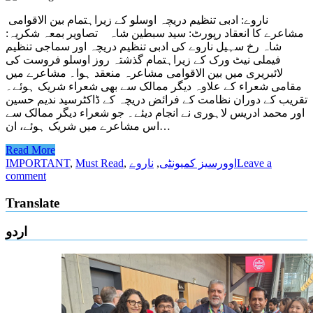
ناروے: ادبی تنظیم دریچہ اوسلو کے زیراہتمام بین الاقوامی
مشاعرے کا انعقاد رپورٹ: سید سبطین شاہ تصاویر بمعہ شکریہ:
شاہ رخ سہیل ناروے کی ادبی تنظیم دریچہ اور سماجی تنظیم
فیملی نیٹ ورک کے زیراہتمام گذشتہ روز اوسلو فروست کی
لائبریری میں بین الاقوامی مشاعرہ منعقد ہوا۔ مشاعرے میں
مقامی شعراء کے علاوہ دیگر ممالک سے بھی شعراء شریک ہوئے۔
تقریب کے دوران نظامت کے فرائض دریچہ کے ڈاکٹرسید ندیم حسین
اور محمد ادریس لاہوری نے انجام دیئے۔ جو شعراء دیگر ممالک سے
اس مشاعرے میں شریک ہوئے، ان…
Read More
Leave a
اوورسیز کمیونٹی
,
ناروے
,
Must Read
,
IMPORTANT
comment
Translate
اردو