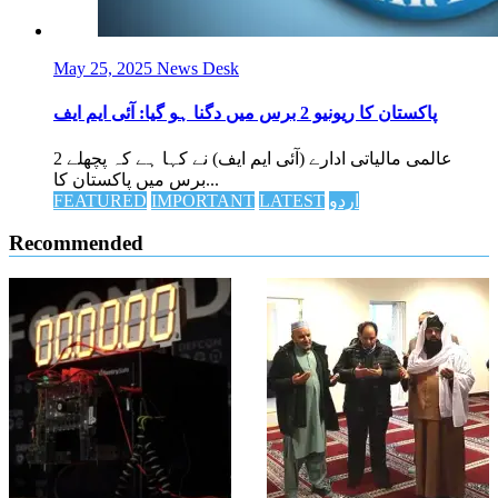
May 25, 2025
News Desk
پاکستان کا ریونیو 2 برس میں دگنا ہو گیا: آئی ایم ایف
عالمی مالیاتی ادارے (آئی ایم ایف) نے کہا ہے کہ پچھلے 2
برس میں پاکستان کا...
اردو
LATEST
IMPORTANT
FEATURED
Recommended