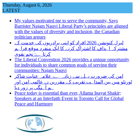
Skip
Thursday, August 6, 2026
to
LATEST
content
My values motivated me to serve the community, Says
Barrister Najam Naqvi Liberal Party’s principles are aligned
with the values of diversity and inclusion, the Canadian
politician argues
لبرل کنونشن 2026 افراد کو اپنی برادریوں کی خدمت کے
مشترکہ اہداف کا اشتراک کرنے کا ایک منفرد موقع فراہم
کرتا ہے: نجم نقوی
The Liberal Convention 2026 provides a unique opportunity
for individuals to share common goals of serving their
communities: Najam Naqvi
امن کی ضرورت پہلے سے زیادہ ہے، علامہ عنایت شاکر
ٹورنٹو میں بین المذاہب تقریب کے مقررین نے عالمی امن اور
ہم آہنگی پر زور دیا
Peace today is essential than ever, Allama Inayat Shakir;
Speakers at an Interfaith Event in Toronto Call for Global
Peace and Harmony