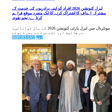
لبرل کنونشن 2026 افراد کو اپنی برادریوں کی خدمت کے
مشترکہ اہداف کا اشتراک کرنے کا ایک منفرد موقع فراہم
کرتا ہے: نجم نقوی
مونٹریال میں لبرل پارٹی کنونشن 2026 کے ہال توانائی،
رجائیت اور نئے عزم سے بھرے ہوئے...
اردو
IMPORTANT