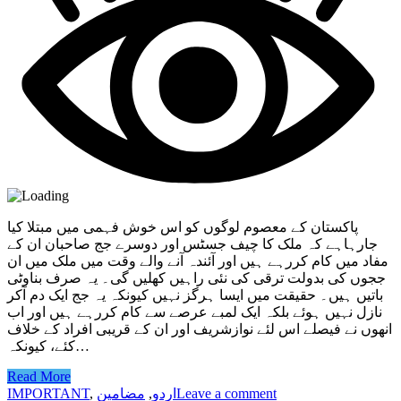
پاکستان کے معصوم لوگوں کو اس خوش فہمی میں مبتلا کیا
جارہاہے کہ ملک کا چیف جسٹس اور دوسرے جج صاحبان ان کے
مفاد میں کام کررہے ہیں اور آئندہ آنے والے وقت میں ملک میں ان
ججوں کی بدولت ترقی کی نئی راہیں کھلیں گی۔ یہ صرف بناوٹی
باتیں ہیں۔ حقیقت میں ایسا ہرگز نہیں کیونکہ یہ جج ایک دم آکر
نازل نہیں ہوئے بلکہ ایک لمبے عرصے سے کام کررہے ہیں اور اب
انھوں نے فیصلے اس لئے نوازشریف اور ان کے قریبی افراد کے خلاف
کئے، کیونکہ…
Read More
Leave a comment
اردو
,
مضامین
,
IMPORTANT