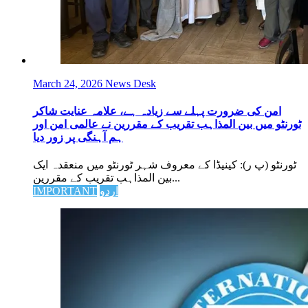
March 24, 2026
News Desk
امن کی ضرورت پہلے سے زیادہ ہے، علامہ عنایت شاکر
ٹورنٹو میں بین المذاہب تقریب کے مقررین نے عالمی امن اور
ہم آہنگی پر زور دیا
ٹورنٹو (پ ر): کینیڈا کے معروف شہر ٹورنٹو میں منعقدہ ایک
بین المذاہب تقریب کے مقررین...
اردو
IMPORTANT