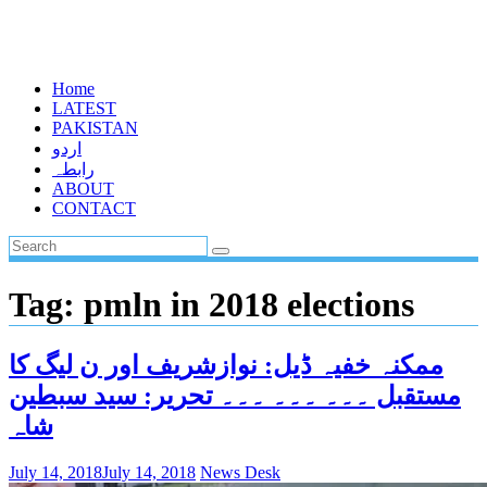
Home
LATEST
PAKISTAN
اردو
رابطہ
ABOUT
CONTACT
Tag:
pmln in 2018 elections
ممکنہ خفیہ ڈیل: نوازشریف اور ن لیگ کا
مستقبل ۔۔۔ ۔۔۔ ۔۔۔ تحریر: سید سبطین
شاہ
July 14, 2018
July 14, 2018
News Desk