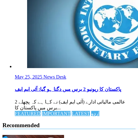
May 25, 2025
News Desk
پاکستان کا ریونیو 2 برس میں دگنا ہو گیا: آئی ایم ایف
عالمی مالیاتی ادارے (آئی ایم ایف) نے کہا ہے کہ پچھلے 2
برس میں پاکستان کا...
اردو
LATEST
IMPORTANT
FEATURED
Recommended