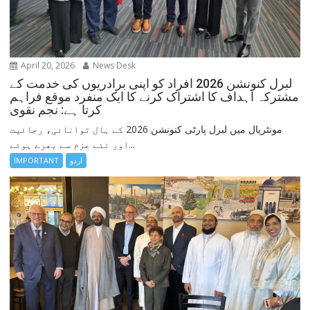
April 20, 2026
News Desk
لبرل کنونشن 2026 افراد کو اپنی برادریوں کی خدمت کے
مشترکہ اہداف کا اشتراک کرنے کا ایک منفرد موقع فراہم
کرتا ہے: نجم نقوی
مونٹریال میں لبرل پارٹی کنونشن 2026 کے ہال توانائی، رجائیت
اور نئے عزم سے بھرے ہوئے...
اردو
IMPORTANT