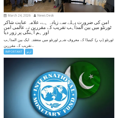
March 24, 2026
News Desk
امن کی ضرورت پہلے سے زیادہ ہے، علامہ عنایت شاکر
ٹورنٹو میں بین المذاہب تقریب کے مقررین نے عالمی امن
اور ہم آہنگی پر زور دیا
ٹورنٹو (پ ر): کینیڈا کے معروف شہر ٹورنٹو میں منعقدہ ایک بین المذاہب
تقریب کے مقررین...
اردو
IMPORTANT