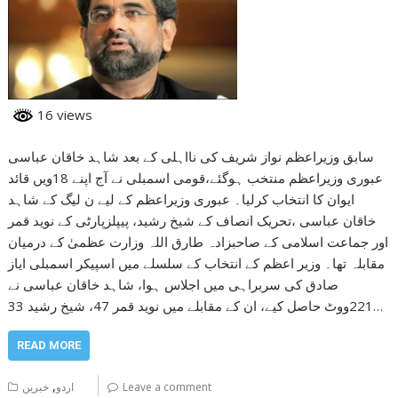
16 views
سابق وزیراعظم نواز شریف کی نااہلی کے بعد شاہد خاقان عباسی
عبوری وزیراعظم منتخب ہوگئے،قومی اسمبلی نے آج اپنے 18ویں قائد
ایوان کا انتخاب کرلیا۔ عبوری وزیراعظم کے لیے ن لیگ کے شاہد
خاقان عباسی ،تحریک انصاف کے شیخ رشید، پیپلزپارٹی کے نوید قمر
اور جماعت اسلامی کے صاحبزادہ طارق اللہ وزارت عظمیٰ کے درمیان
مقابلہ تھا۔ وزیر اعظم کے انتخاب کے سلسلے میں اسپیکر اسمبلی ایاز
صادق کی سربراہی میں اجلاس ہوا، شاہد خاقان عباسی نے
221ووٹ حاصل کیے، ان کے مقابلے میں نوید قمر 47، شیخ رشید 33…
READ MORE
,
Leave a comment
اردو
خبریں