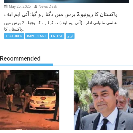
May 25, 2025
News Desk
پاکستان کا ریونیو 2 برس میں دگنا ہو گیا: آئی ایم ایف
عالمی مالیاتی ادارے (آئی ایم ایف) نے کہا ہے کہ پچھلے 2 برس میں
پاکستان کا...
اردو
LATEST
IMPORTANT
FEATURED
Recommended