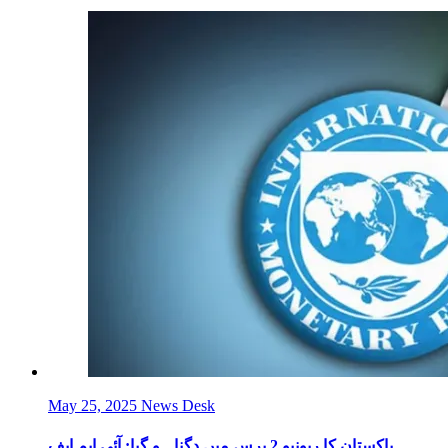
May 25, 2025
News Desk
پاکستان کا ریونیو 2 برس میں دگنا ہو گیا: آئی ایم ایف