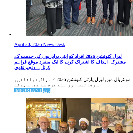
April 20, 2026
News Desk
لبرل کنونشن 2026 افراد کو اپنی برادریوں کی خدمت کے
مشترکہ اہداف کا اشتراک کرنے کا ایک منفرد موقع فراہم
کرتا ہے: نجم نقوی
مونٹریال میں لبرل پارٹی کنونشن 2026 کے ہال توانائی،
رجائیت اور نئے عزم سے بھرے ہوئے...
اردو
IMPORTANT