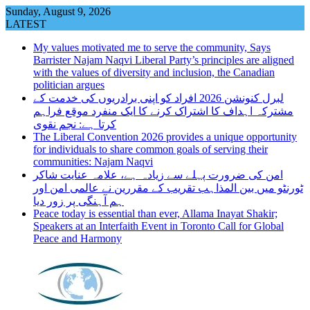
Skip
Sunday, August 9, 2026
to
LATEST
content
My values motivated me to serve the community, Says
Barrister Najam Naqvi Liberal Party’s principles are aligned
with the values of diversity and inclusion, the Canadian
politician argues
لبرل کنونشن 2026 افراد کو اپنی برادریوں کی خدمت کے
مشترکہ اہداف کا اشتراک کرنے کا ایک منفرد موقع فراہم
کرتا ہے: نجم نقوی
The Liberal Convention 2026 provides a unique opportunity
for individuals to share common goals of serving their
communities: Najam Naqvi
امن کی ضرورت پہلے سے زیادہ ہے، علامہ عنایت شاکر
ٹورنٹو میں بین المذاہب تقریب کے مقررین نے عالمی امن اور
ہم آہنگی پر زور دیا
Peace today is essential than ever, Allama Inayat Shakir;
Speakers at an Interfaith Event in Toronto Call for Global
Peace and Harmony