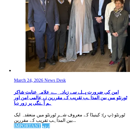
March 24, 2026
News Desk
امن کی ضرورت پہلے سے زیادہ ہے، علامہ عنایت شاکر
ٹورنٹو میں بین المذاہب تقریب کے مقررین نے عالمی امن اور
ہم آہنگی پر زور دیا
ٹورنٹو (پ ر): کینیڈا کے معروف شہر ٹورنٹو میں منعقدہ ایک
بین المذاہب تقریب کے مقررین...
اردو
IMPORTANT