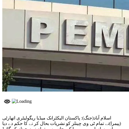
اسلام آباد(جنگ): پاکستان الیکٹرانک میڈیا ریگولیٹری اتھارٹی
(پیمرا)نے تمام ٹی وی چینلز کو نشریات بحال کر نے کا حکم دے دیا
ہے ۔ اس سلسلے میں پیمرا کی جانب سے تمام نیوز چینلز کو گائیڈ