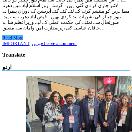
لائنز جاری کر دی گئی ہیں۔ گزشتہ روز اسلام آباد میں دھرنا
مظاہرین کو منتشر کرنے کے لئے کئے گئے آپریشن کے دوران پیمرا نے
نیوز چینلز کی نشریات بند کردی تھیں۔ فیض آباد دھرنے سے پیدا
صورتحال سے نمٹنے کی حکمت عملی کے لیے وزیراعظم شاہد
خاقان عباسی کی زیرصدارت امن وامان سے متعلق…
Read More
Leave a comment
خبریں
,
IMPORTANT
Translate
اردو