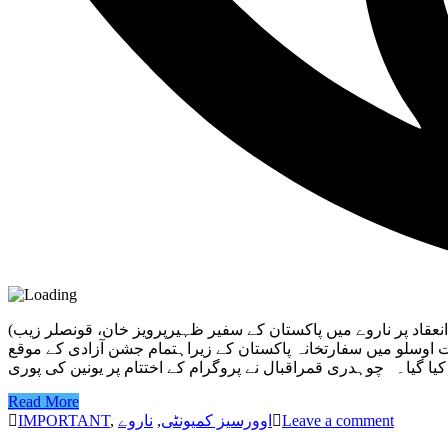
(اوسلو (خصوصی رپورٹ پاکستان یونین ناروے کے چیئرمین چوہدری قمراقبال نے چودہ اگست جشن آزادی پاکستان کے کامیاب پروگرام کے انعقاد پر ناروے میں پاکستان کے سفیر ظہیرپرویز خان، قونصلر زیب
ت اوسلو میں سفارتخانہ پاکستان کے زیراہتمام جشن آزادی کے موقع
Read More
Leave a comment
اوورسیز کمیونٹی
,
ناروے
,
IMPORTANT