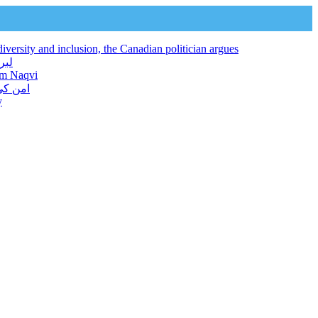
iversity and inclusion, the Canadian politician argues
لبرل کنونشن 2026 افراد ک
jam Naqvi
امن کی
y