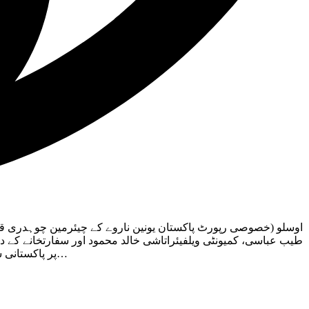
طیب عباسی، کمیونٹی ویلفیئراتاشی خالد محمود اور سفارتخانے کے دی
پر پاکستانی سماجی و ثقافتی رنگوں سے بھرپور ایک روزہ ثقافتی پروگرام کا انعقاد کیا گیا۔ چوہدری قمراقبال نے پروگرام کے اختتام پر یونین کی پوری…