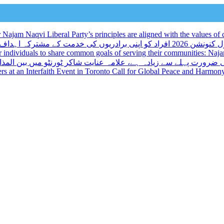
ajam Naqvi Liberal Party’s principles are aligned with the values of d
و اپنی برادریوں کی خدمت کے مشترکہ اہداف کا اشتراک کرنے کا ایک منفرد موقع فراہم کرتا ہے: نجم نقوی
r individuals to share common goals of serving their communities: Na
 ضرورت پہلے سے زیادہ ہے، علامہ عنایت شاکر ٹورنٹو میں بین المذا
kers at an Interfaith Event in Toronto Call for Global Peace and Harmon