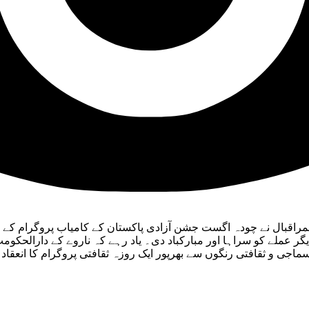
گر عملے کو سراہا اور مبارکباد دی۔ یاد رہے کہ ناروے کے دارالحکوم