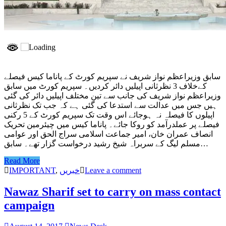
سابق وزیراعظم نواز شریف نے سپریم کورٹ کے پاناما کیس فیصلے
کےخلاف 3 نظرثانی اپیلیں دائر کردیں۔ سپریم کورٹ میں سابق
وزیراعظم نواز شریف کی جانب سے تین مختلف اپیلیں دائر کی گئی
ہیں جس میں عدالت سے استدعا کی گئی ہے کہ جب تک نظرثانی
اپیلوں کا فیصلہ نہ ہوجائے اس وقت تک سپریم کورٹ کے 5 رکنی
فیصلے پر عملدرآمد کو روکا جائے۔ پاناما کیس میں چیئرمین تحریک
انصاف عمران خان، امیر جماعت اسلامی سراج الحق اور عوامی
مسلم لیگ کے سربراہ شیخ رشید درخواست گزار تھے۔ سابق…
Read More
IMPORTANT
,
خبریں
Leave a comment
Nawaz Sharif set to carry on mass contact
campaign