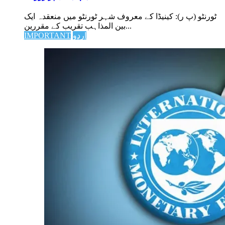
ٹورنٹو (پ ر): کینیڈا کے معروف شہر ٹورنٹو میں منعقدہ ایک
بین المذاہب تقریب کے مقررین...
IMPORTANT
اردو