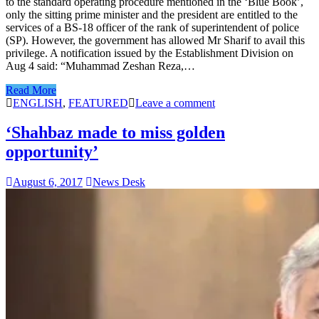
to the standard operating procedure mentioned in the ‘Blue Book’,
only the sitting prime minister and the president are entitled to the
services of a BS-18 officer of the rank of superintendent of police
(SP). However, the government has allowed Mr Sharif to avail this
privilege. A notification issued by the Establishment Division on
Aug 4 said: “Muhammad Zeshan Reza,…
Read More
ENGLISH
,
FEATURED
Leave a comment
‘Shahbaz made to miss golden
opportunity’
August 6, 2017
News Desk