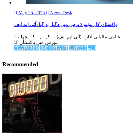
May 25, 2025
News Desk
پاکستان کا ریونیو 2 برس میں دگنا ہو گیا: آئی ایم ایف
عالمی مالیاتی ادارے (آئی ایم ایف) نے کہا ہے کہ پچھلے 2
برس میں پاکستان کا...
FEATURED
IMPORTANT
LATEST
اردو
Recommended