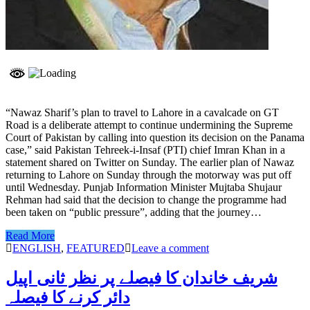
“Nawaz Sharif’s plan to travel to Lahore in a cavalcade on GT
Road is a deliberate attempt to continue undermining the Supreme
Court of Pakistan by calling into question its decision on the Panama
case,” said Pakistan Tehreek-i-Insaf (PTI) chief Imran Khan in a
statement shared on Twitter on Sunday. The earlier plan of Nawaz
returning to Lahore on Sunday through the motorway was put off
until Wednesday. Punjab Information Minister Mujtaba Shujaur
Rehman had said that the decision to change the programme had
been taken on “public pressure”, adding that the journey…
Read More
ENGLISH
,
FEATURED
Leave a comment
شریف خاندان کا فیصلے پر نظر ثانی اپیل
دائر کرنے کا فیصلہ