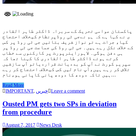
پاکستان عوامی تحریک کے سربراہ ڈاکٹر طاہر القادر
ی نے کہا ہے کہ ہم نےجی ٹی روڈپرنظام کیخلاف احتجاج
کیا، جرات ہے تو نواز شریف بتائیں جی ٹی روڈ پر کس
کے خلاف نکل رہے ہیں۔ جی ٹی روڈ کی جماعت جی ٹی روڈ پر
ہی دفن ہوگی۔ لاہورایئرپورٹ پر کارکنوں سے خطاب
کرتے ہوئے ڈاکٹر طاہر القادری کا کہنا تھا کہ
سپریم کورٹ نے آپ کو بددیانت قراردیاتو آپ سازشیں
تلاش کر رہے ہیں،آپ نام لیں کس کیخلاف احتجاج کر رہے
ہیں تاکہ دودھ کا دودھ پانی کاپانی ہو،نام…
Read More
IMPORTANT
,
خبریں
Leave a comment
Ousted PM gets two SPs in deviation
from procedure
August 7, 2017
News Desk