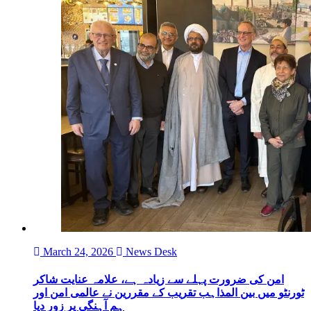
March 24, 2026
News Desk
امن کی ضرورت پہلے سے زیادہ ہے، علامہ عنایت شاکر
ٹورنٹو میں بین المذاہب تقریب کے مقررین نے عالمی امن اور
ہم آہنگی پر زور دیا