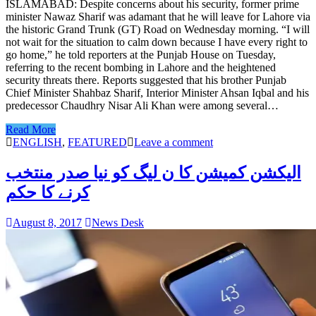
ISLAMABAD: Despite concerns about his security, former prime
minister Nawaz Sharif was adamant that he will leave for Lahore via
the historic Grand Trunk (GT) Road on Wednesday morning. “I will
not wait for the situation to calm down because I have every right to
go home,” he told reporters at the Punjab House on Tuesday,
referring to the recent bombing in Lahore and the heightened
security threats there. Reports suggested that his brother Punjab
Chief Minister Shahbaz Sharif, Interior Minister Ahsan Iqbal and his
predecessor Chaudhry Nisar Ali Khan were among several…
Read More
ENGLISH
,
FEATURED
Leave a comment
الیکشن کمیشن کا ن لیگ کو نیا صدر منتخب
کرنے کا حکم
August 8, 2017
News Desk