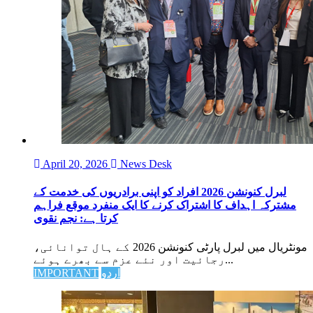
April 20, 2026
News Desk
لبرل کنونشن 2026 افراد کو اپنی برادریوں کی خدمت کے
مشترکہ اہداف کا اشتراک کرنے کا ایک منفرد موقع فراہم
کرتا ہے: نجم نقوی
مونٹریال میں لبرل پارٹی کنونشن 2026 کے ہال توانائی،
رجائیت اور نئے عزم سے بھرے ہوئے...
IMPORTANT
اردو