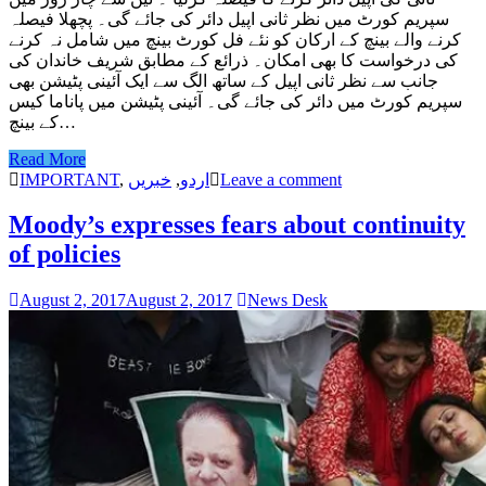
سپریم کورٹ میں نظر ثانی اپیل دائر کی جائے گی۔ پچھلا فیصلہ
کرنے والے بینچ کے ارکان کو نئے فل کورٹ بینچ میں شامل نہ کرنے
کی درخواست کا بھی امکان۔ ذرائع کے مطابق شریف خاندان کی
جانب سے نظر ثانی اپیل کے ساتھ الگ سے ایک آئینی پٹیشن بھی
سپریم کورٹ میں دائر کی جائے گی۔ آئینی پٹیشن میں پاناما کیس
کے بینچ…
Read More
IMPORTANT
,
خبریں
,
اردو
Leave a comment
Moody’s expresses fears about continuity
of policies
August 2, 2017
August 2, 2017
News Desk