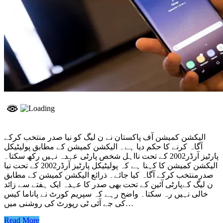
الیکشن کمیشن آف پاکستان نے ن لیگ کو نیا صدر منتخب کرکے
آگاہ کرنے کا حکم دیا ہے۔ الیکشن کمیشن کے مطابق پولیٹیکل
پارٹیز آرڈر2002 کے تحت نااہل شخص پارٹی عہدہ نہیں رکھ سکتا۔
الیکشن کمیشن کا کہنا ہے کہ پولیٹیکل پارٹیز آرڈر2002 کے تحت نیا
صدرمنتخب کرکے آگاہ کیا جائے۔ ذرائع الیکشن کمیشن کے مطابق
ن لیگ کےپارٹی آئین کے تحت بھی صدر کا عہدہ ایک ہفتے سے زائد
خالی نہیں رہ سکتا۔ واضح رہے کہ سپریم کورٹ نے پاناما کیس
کی جے آئی ٹی رپورٹ کی روشنی میں…
Read More