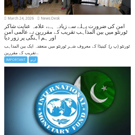
March 24, 2026
News Desk
امن کی ضرورت پہلے سے زیادہ ہے، علامہ عنایت شاکر
ٹورنٹو میں بین المذاہب تقریب کے مقررین نے عالمی امن
اور ہم آہنگی پر زور دیا
ٹورنٹو (پ ر): کینیڈا کے معروف شہر ٹورنٹو میں منعقدہ ایک بین المذاہب
تقریب کے مقررین...
IMPORTANT
اردو