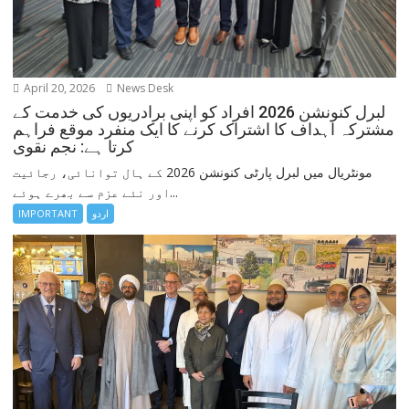
April 20, 2026
News Desk
لبرل کنونشن 2026 افراد کو اپنی برادریوں کی خدمت کے
مشترکہ اہداف کا اشتراک کرنے کا ایک منفرد موقع فراہم
کرتا ہے: نجم نقوی
مونٹریال میں لبرل پارٹی کنونشن 2026 کے ہال توانائی، رجائیت
اور نئے عزم سے بھرے ہوئے...
IMPORTANT
اردو