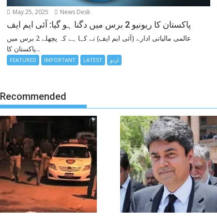
May 25, 2025
News Desk
پاکستان کا ریونیو 2 برس میں دگنا ہو گیا: آئی ایم ایف
عالمی مالیاتی ادارے (آئی ایم ایف) نے کہا ہے کہ پچھلے 2 برس میں
پاکستان کا...
FEATURED
IMPORTANT
LATEST
اردو
Recommended