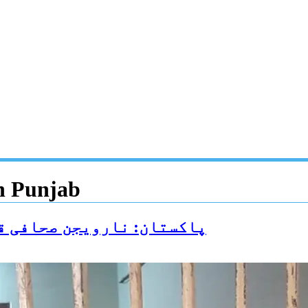
n Punjab
پاکستان: نارویجن صحافی ق