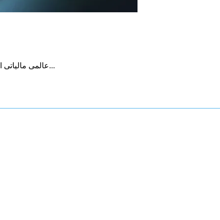
عالمی مالیاتی ادارے (آئی ایم ایف) نے کہا ہے کہ پچھلے 2 برس میں پاکستان کا...