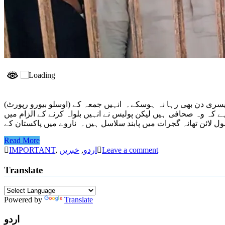
(اوسلو بیورو رپورٹ) کتنے ستم کی بات ہے کہ پاکستان میں انتخابات کی کوریج کے دوران بے گناہ گرفتار ہونے والے نارویجن پاکستانی صحافی قذافی زمان تیسری دن بھی رہا نہ ہوسکے۔ انہیں جمعہ کے
ے کہ وہ صحافی ہیں لیکن پولیس نے انہیں بلواہ کرنے کے الزام میں
Read More
Leave a comment
اردو
,
خبریں
,
IMPORTANT
Translate
Powered by
Translate
اردو