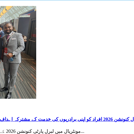
اپنی برادریوں کی خدمت کے مشترکہ اہداف کا اشتراک کرنے کا ایک منفرد موقع فراہم کرتا ہے: نجم نقوی
مونٹریال میں لبرل پارٹی کنونشن 2026 کے ہال توانائی، رجائیت اور نئے عزم سے بھرے ہوئے...