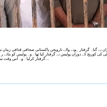
کی کوریج کے دوران پولیس نے گرفتار کیا تھا۔ وہ پولیس کو بتاتے رہ
گرفتار کرلیا۔ وہ اس وقت سول لائن تھانہ گجرات میں پابند سلاسل ہیں۔ ناروے میں پاکستان کے…