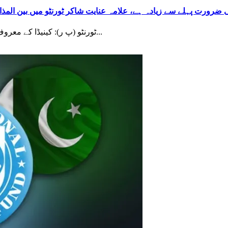
 ضرورت پہلے سے زیادہ ہے، علامہ عنایت شاکر ٹورنٹو میں بین المذا
ٹورنٹو (پ ر): کینیڈا کے معروف شہر ٹورنٹو میں منعقدہ ایک بین المذاہب تقریب کے مقررین...