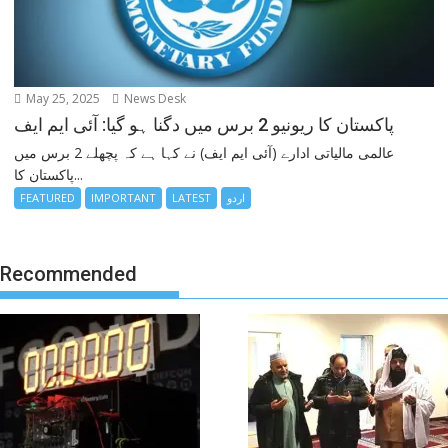
May 25, 2025
News Desk
پاکستان کا ریونیو 2 برس میں دگنا ہو گیا: آئی ایم ایف
عالمی مالیاتی ادارے (آئی ایم ایف) نے کہا ہے کہ پچھلے 2 برس میں
پاکستان کا...
FEATURED
IMPORTANT
LATEST
اردو
Recommended