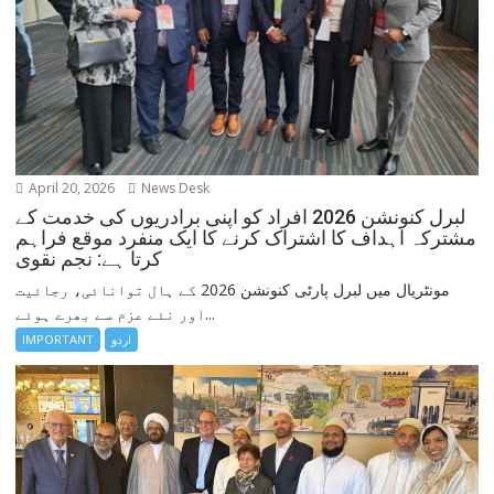
April 20, 2026
News Desk
لبرل کنونشن 2026 افراد کو اپنی برادریوں کی خدمت کے
مشترکہ اہداف کا اشتراک کرنے کا ایک منفرد موقع فراہم
کرتا ہے: نجم نقوی
مونٹریال میں لبرل پارٹی کنونشن 2026 کے ہال توانائی، رجائیت
اور نئے عزم سے بھرے ہوئے...
IMPORTANT
اردو