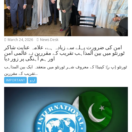
March 24, 2026
News Desk
امن کی ضرورت پہلے سے زیادہ ہے، علامہ عنایت شاکر
ٹورنٹو میں بین المذاہب تقریب کے مقررین نے عالمی امن
اور ہم آہنگی پر زور دیا
ٹورنٹو (پ ر): کینیڈا کے معروف شہر ٹورنٹو میں منعقدہ ایک بین المذاہب
تقریب کے مقررین...
IMPORTANT
اردو