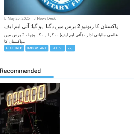
May 25, 2025
News Desk
پاکستان کا ریونیو 2 برس میں دگنا ہو گیا: آئی ایم ایف
عالمی مالیاتی ادارے (آئی ایم ایف) نے کہا ہے کہ پچھلے 2 برس میں
پاکستان کا...
اردو
LATEST
IMPORTANT
FEATURED
Recommended