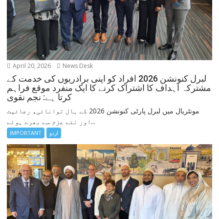
April 20, 2026
News Desk
لبرل کنونشن 2026 افراد کو اپنی برادریوں کی خدمت کے
مشترکہ اہداف کا اشتراک کرنے کا ایک منفرد موقع فراہم
کرتا ہے: نجم نقوی
مونٹریال میں لبرل پارٹی کنونشن 2026 کے ہال توانائی، رجائیت
اور نئے عزم سے بھرے ہوئے...
اردو
IMPORTANT