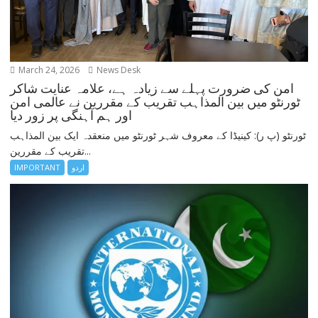
March 24, 2026
News Desk
امن کی ضرورت پہلے سے زیادہ ہے، علامہ عنایت شاکر
ٹورنٹو میں بین المذاہب تقریب کے مقررین نے عالمی امن
اور ہم آہنگی پر زور دیا
ٹورنٹو (پ ر): کینیڈا کے معروف شہر ٹورنٹو میں منعقدہ ایک بین المذاہب
تقریب کے مقررین...
اردو
IMPORTANT