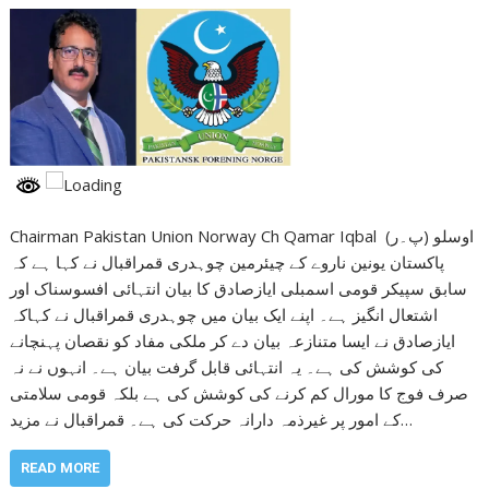
Chairman Pakistan Union Norway Ch Qamar Iqbal (اوسلو (پ۔ر
پاکستان یونین ناروے کے چیئرمین چوہدری قمراقبال نے کہا ہے کہ
سابق سپیکر قومی اسمبلی ایازصادق کا بیان انتہائی افسوسناک اور
اشتعال انگیز ہے۔ اپنے ایک بیان میں چوہدری قمراقبال نے کہاکہ
ایازصادق نے ایسا متنازعہ بیان دے کر ملکی مفاد کو نقصان پہنچانے
کی کوشش کی ہے۔ یہ انتہائی قابل گرفت بیان ہے۔ انہوں نے نہ
صرف فوج کا مورال کم کرنے کی کوشش کی ہے بلکہ قومی سلامتی
کے امور پر غیرذمہ دارانہ حرکت کی ہے۔ قمراقبال نے مزید…
READ MORE