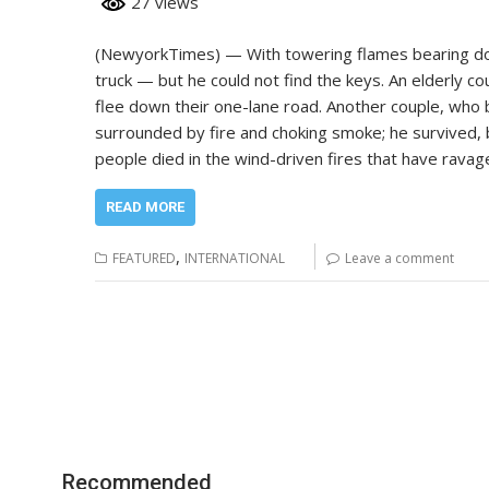
27 views
(NewyorkTimes) — With towering flames bearing dow
truck — but he could not find the keys. An elderly co
flee down their one-lane road. Another couple, who b
surrounded by fire and choking smoke; he survived, 
people died in the wind-driven fires that have ravag
READ MORE
,
FEATURED
INTERNATIONAL
Leave a comment
Recommended