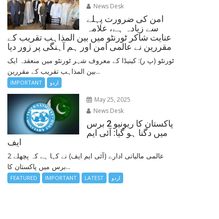
News Desk
امن کی ضرورت پہلے
سے زیادہ ہے، علامہ
عنایت شاکر ٹورنٹو میں بین المذاہب تقریب کے
مقررین نے عالمی امن اور ہم آہنگی پر زور دیا
ٹورنٹو (پ ر): کینیڈا کے معروف شہر ٹورنٹو میں منعقدہ ایک
بین المذاہب تقریب کے مقررین...
IMPORTANT
اردو
May 25, 2025
News Desk
پاکستان کا ریونیو 2 برس
میں دگنا ہو گیا: آئی ایم
ایف
عالمی مالیاتی ادارے (آئی ایم ایف) نے کہا ہے کہ پچھلے 2
برس میں پاکستان کا...
FEATURED
IMPORTANT
LATEST
اردو