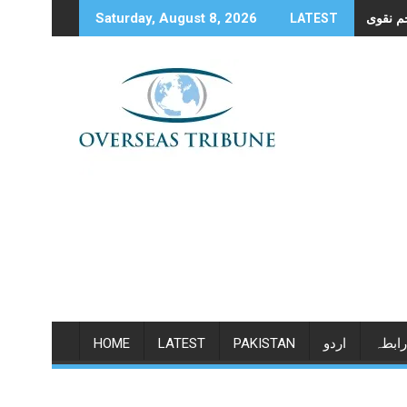
Skip
Saturday, August 8, 2026
LATEST
to
content
HOME
LATEST
PAKISTAN
اردو
رابطہ