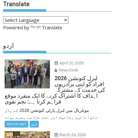
Translate
Powered by
Translate
اردو
April 20, 2026
News Desk
لبرل کنونشن 2026
افراد کو اپنی برادریوں
کی خدمت کے مشترکہ
اہداف کا اشتراک کرنے کا ایک منفرد موقع
فراہم کرتا ہے: نجم نقوی
مونٹریال میں لبرل پارٹی کنونشن 2026 کے ہال
توانائی، رجائیت اور نئے عزم سے بھرے ہوئے...
IMPORTANT
اردو
March 24, 2026