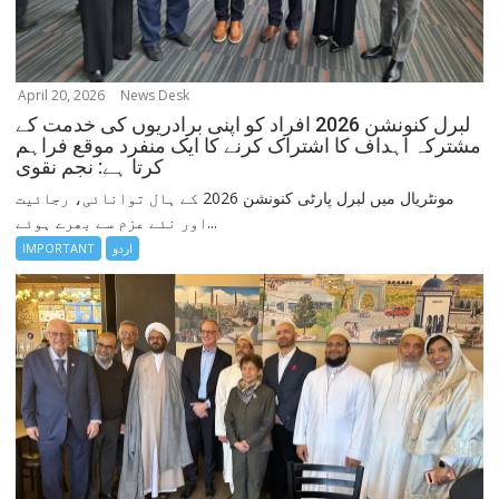
April 20, 2026
News Desk
لبرل کنونشن 2026 افراد کو اپنی برادریوں کی خدمت کے
مشترکہ اہداف کا اشتراک کرنے کا ایک منفرد موقع فراہم
کرتا ہے: نجم نقوی
مونٹریال میں لبرل پارٹی کنونشن 2026 کے ہال توانائی، رجائیت
اور نئے عزم سے بھرے ہوئے...
اردو
IMPORTANT