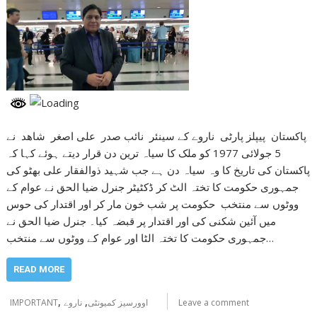
پاکستان پیپلز پارٹی ناروے کے سینئر نائب صدر علی اصغر شاھد نے
5 جولائی 1977 کو ملک کا سیاہ ترین دن قرار دیتے ہوئے کہا کہ
پاکستان کی تاریخ کا وہ سیاہ دن ہے جب شہید ذوالفقار علی بھٹو کی
جمہوری حکومت کا تختہ الٹ کر ڈکٹیٹر جنرل ضیا الحق نے عوام کے
ووٹوں سے منتخب حکومت پر شب خون مار کر اور اقتدار کی حوس
میں آئین شکنی کی اور اقتدار پر قبضہ کیا۔ جنرل ضیا الحق نے
جمہوری حکومت کا تختہ الٹا اور عوام کے ووٹوں سے منتخب…
READ MORE
,
,
Leave a comment
اوورسیز کمیونٹی
ناروے
IMPORTANT