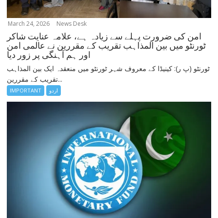
March 24, 2026
News Desk
امن کی ضرورت پہلے سے زیادہ ہے، علامہ عنایت شاکر
ٹورنٹو میں بین المذاہب تقریب کے مقررین نے عالمی امن
اور ہم آہنگی پر زور دیا
ٹورنٹو (پ ر): کینیڈا کے معروف شہر ٹورنٹو میں منعقدہ ایک بین المذاہب
تقریب کے مقررین...
اردو
IMPORTANT