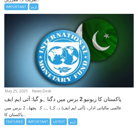
IMPORTANT
اردو
May 25, 2025
News Desk
پاکستان کا ریونیو 2 برس میں دگنا ہو گیا: آئی ایم ایف
عالمی مالیاتی ادارے (آئی ایم ایف) نے کہا ہے کہ پچھلے 2 برس میں
پاکستان کا...
FEATURED
IMPORTANT
LATEST
اردو