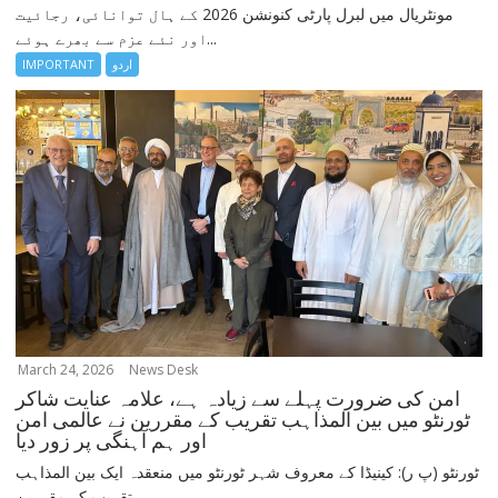
مونٹریال میں لبرل پارٹی کنونشن 2026 کے ہال توانائی، رجائیت
اور نئے عزم سے بھرے ہوئے...
IMPORTANT
اردو
March 24, 2026
News Desk
امن کی ضرورت پہلے سے زیادہ ہے، علامہ عنایت شاکر
ٹورنٹو میں بین المذاہب تقریب کے مقررین نے عالمی امن
اور ہم آہنگی پر زور دیا
ٹورنٹو (پ ر): کینیڈا کے معروف شہر ٹورنٹو میں منعقدہ ایک بین المذاہب
تقریب کے مقررین...