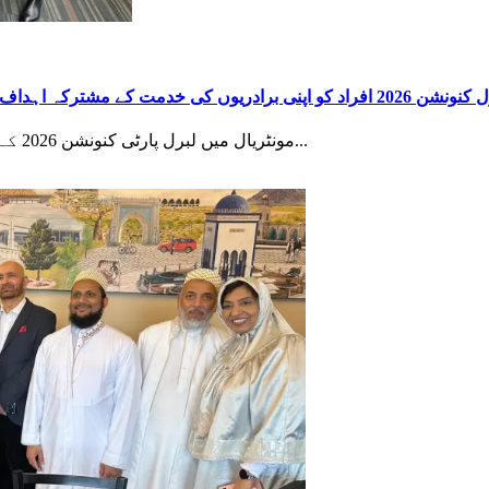
اپنی برادریوں کی خدمت کے مشترکہ اہداف کا اشتراک کرنے کا ایک منفرد موقع فراہم کرتا ہے: نجم نقوی
مونٹریال میں لبرل پارٹی کنونشن 2026 کے ہال توانائی، رجائیت اور نئے عزم سے بھرے ہوئے...