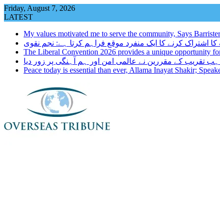
Skip
Friday, August 7, 2026
to
LATEST
content
My values motivated me to serve the community, Says Barrister N
The Liberal Convention 2026 provides a unique opportunity fo
ہب تقریب کے مقررین نے عالمی امن اور ہم آہنگی پر زور دیا
Peace today is essential than ever, Allama Inayat Shakir; Spea