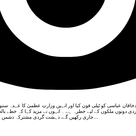
قان عباسی کو ٹیلی فون کیا اور انہیں وزارتِ عظمیٰ کا عہدہ سنبھ
دی دونوں ملکوں کے لیے خطرہ ہے ۔ انہوں نے مزید کہا کہ خطے بال
جاری رکھیں گے، دہشت گردی مشترکہ دشمن ہے، مل کر مقابلہ کرنا ہوگا۔ وزیراعظم شاہد خاقان کا یہ بھی کہنا…