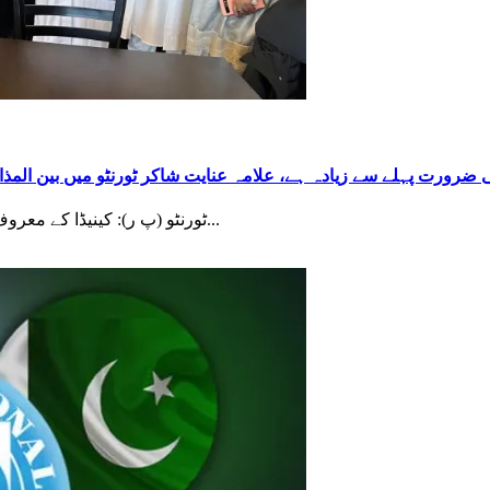
 ضرورت پہلے سے زیادہ ہے، علامہ عنایت شاکر ٹورنٹو میں بین المذا
ٹورنٹو (پ ر): کینیڈا کے معروف شہر ٹورنٹو میں منعقدہ ایک بین المذاہب تقریب کے مقررین...