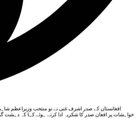
افغانستان کے صدر اشرف غنی نے نو منتخب وزیراعظم شاہدخا
خواہشات پر افغان صدر کا شکریہ ادا کرتے ہوئے کہا کہ دہشت گر