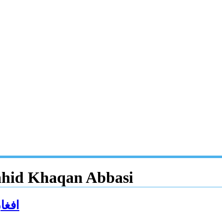
hahid Khaqan Abbasi
افغا