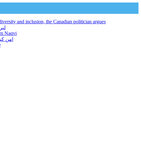
iversity and inclusion, the Canadian politician argues
لبرل کنونشن 2026 افراد ک
jam Naqvi
امن کی
y