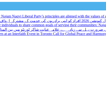
ajam Naqvi Liberal Party’s principles are aligned with the values of d
و اپنی برادریوں کی خدمت کے مشترکہ اہداف کا اشتراک کرنے کا ایک منفرد موقع فراہم کرتا ہے: نجم نقوی
r individuals to share common goals of serving their communities: Na
 ضرورت پہلے سے زیادہ ہے، علامہ عنایت شاکر ٹورنٹو میں بین المذا
kers at an Interfaith Event in Toronto Call for Global Peace and Harmon