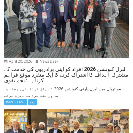
April 20, 2026
News Desk
لبرل کنونشن 2026 افراد کو اپنی برادریوں کی خدمت کے
مشترکہ اہداف کا اشتراک کرنے کا ایک منفرد موقع فراہم
کرتا ہے: نجم نقوی
مونٹریال میں لبرل پارٹی کنونشن 2026 کے ہال توانائی، رجائیت
اور نئے عزم سے بھرے ہوئے...
اردو
IMPORTANT