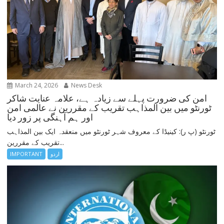
March 24, 2026
News Desk
امن کی ضرورت پہلے سے زیادہ ہے، علامہ عنایت شاکر
ٹورنٹو میں بین المذاہب تقریب کے مقررین نے عالمی امن
اور ہم آہنگی پر زور دیا
ٹورنٹو (پ ر): کینیڈا کے معروف شہر ٹورنٹو میں منعقدہ ایک بین المذاہب
تقریب کے مقررین...
اردو
IMPORTANT