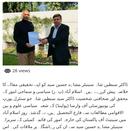
28 views
ڈاکٹر سبطین شاہ سینیٹر مشاہد حسین سید کو اپنے تحقیقی مقالے کا
خلاصہ پیش کررہے ہیں۔ اسلام آباد (پ۔ر) سیاسی و سماجی امور کے
محقق اور صحافتی شخصیت ڈاکٹر سید سبطین شاہ جو سنٹرل یورپ
کی یونیورسٹی آف وارسا (پولینڈ) کے شعبہ سیاسی علوم و بین
الاقوامی مطالعات سے فارغ التحصیل ہیں، نے گذشتہ روز اسلام آباد
میں سینیٹ آف پاکستان کی خارجہ امور کی قائمہ کمیٹی کے سربراہ
سینیٹر مشاہد حسین سید سے ان کی رہاشگاہ پر ملاقات کی۔ اس