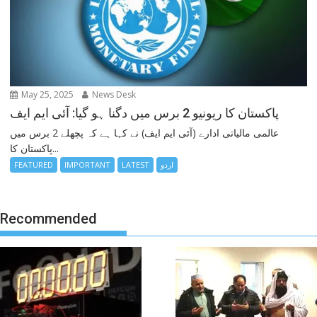
May 25, 2025
News Desk
پاکستان کا ریونیو 2 برس میں دگنا ہو گیا: آئی ایم ایف
عالمی مالیاتی ادارے (آئی ایم ایف) نے کہا ہے کہ پچھلے 2 برس میں
پاکستان کا...
اردو
LATEST
IMPORTANT
FEATURED
Recommended