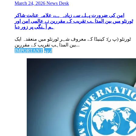
March 24, 2026
News Desk
امن کی ضرورت پہلے سے زیادہ ہے، علامہ عنایت شاکر
ٹورنٹو میں بین المذاہب تقریب کے مقررین نے عالمی امن اور
ہم آہنگی پر زور دیا
ٹورنٹو (پ ر): کینیڈا کے معروف شہر ٹورنٹو میں منعقدہ ایک
بین المذاہب تقریب کے مقررین...
اردو
IMPORTANT