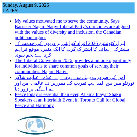
Skip
Sunday, August 9, 2026
to
LATEST
content
My values motivated me to serve the community, Says
Barrister Najam Naqvi Liberal Party’s principles are aligned
with the values of diversity and inclusion, the Canadian
politician argues
لبرل کنونشن 2026 افراد کو اپنی برادریوں کی خدمت کے
مشترکہ اہداف کا اشتراک کرنے کا ایک منفرد موقع فراہم
کرتا ہے: نجم نقوی
The Liberal Convention 2026 provides a unique opportunity
for individuals to share common goals of serving their
communities: Najam Naqvi
امن کی ضرورت پہلے سے زیادہ ہے، علامہ عنایت شاکر
ٹورنٹو میں بین المذاہب تقریب کے مقررین نے عالمی امن اور
ہم آہنگی پر زور دیا
Peace today is essential than ever, Allama Inayat Shakir;
Speakers at an Interfaith Event in Toronto Call for Global
Peace and Harmony