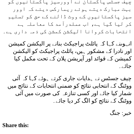
چیف جسٹس پاکستان نے اوورسیز پاکستانیوں کو
بہت مبارک دیتے ہوئے ریمارکس دیئے کہ اوور
سیز پاکستانیوں کے ووٹ ڈالنے کے حق کو تسلیم
کر لیا گیا ہے، اب عملدرآمد کا معاملہ ہے
انتحابات کروانا الیکشن کمشن کی ذمہ داری ہے۔
انہوںنے کہا کہ پائلٹ پراجیکٹ بنانے پر الیکشن کمیشن
اور نادرا کے مشکور ہیں، پائلٹ پراجیکٹ کو الیکشن
کمیشن کے قوائد اور آپریشن پلان کے تحت مکمل کیا
جائے۔
چیف جسٹس نے ہدایات جاری کرتے ہوئے کہا کہ آئی
ووٹنگ کے انتحابی نتائج کو ضمنی انتحابات کے نتائج میں
شمار کیا جائے اور کسی تنازعہ کی صورت میں آئی
ووٹنگ کے نتائج کو الگ کر دیا جائے۔
خبر: جنگ
Share this: