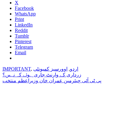
X
Facebook
WhatsApp
Print
LinkedIn
Reddit
Tumblr
Pinterest
Telegram
Email
اردو
,
اوورسیز کمیونٹی
,
IMPORTANT
Post
زرداری کے وارنٹ جاری ہوئے کہ نہیں؟
پی ٹی آئی چیئرمین عمران خان وزیراعظم منتخب
navigation