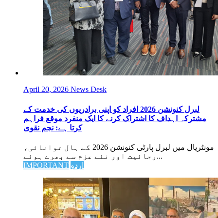
April 20, 2026
News Desk
لبرل کنونشن 2026 افراد کو اپنی برادریوں کی خدمت کے
مشترکہ اہداف کا اشتراک کرنے کا ایک منفرد موقع فراہم
کرتا ہے: نجم نقوی
مونٹریال میں لبرل پارٹی کنونشن 2026 کے ہال توانائی،
رجائیت اور نئے عزم سے بھرے ہوئے...
اردو
IMPORTANT