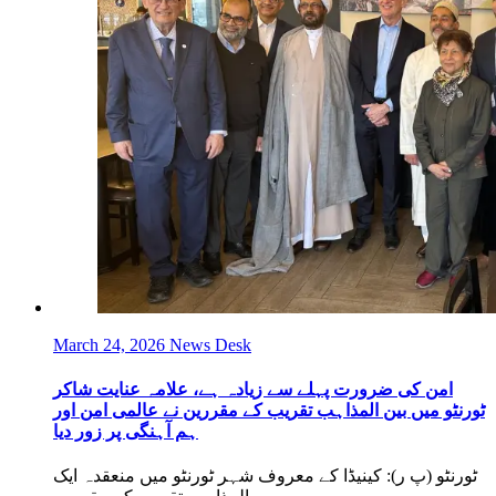
March 24, 2026
News Desk
امن کی ضرورت پہلے سے زیادہ ہے، علامہ عنایت شاکر
ٹورنٹو میں بین المذاہب تقریب کے مقررین نے عالمی امن اور
ہم آہنگی پر زور دیا
ٹورنٹو (پ ر): کینیڈا کے معروف شہر ٹورنٹو میں منعقدہ ایک