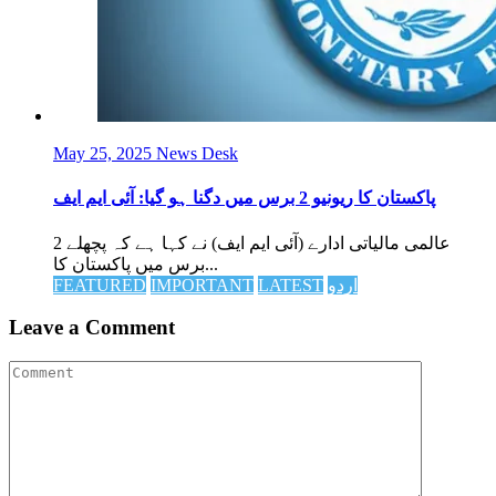
May 25, 2025
News Desk
پاکستان کا ریونیو 2 برس میں دگنا ہو گیا: آئی ایم ایف
عالمی مالیاتی ادارے (آئی ایم ایف) نے کہا ہے کہ پچھلے 2
برس میں پاکستان کا...
اردو
LATEST
IMPORTANT
FEATURED
Leave a Comment