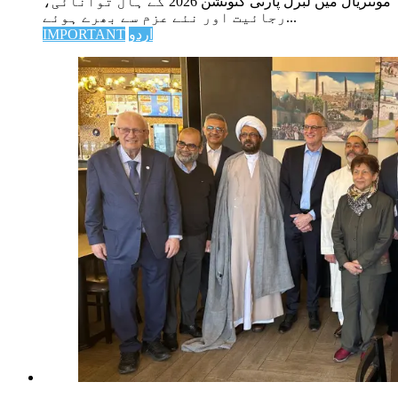
مونٹریال میں لبرل پارٹی کنونشن 2026 کے ہال توانائی،
رجائیت اور نئے عزم سے بھرے ہوئے...
اردو
IMPORTANT