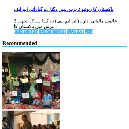
پاکستان کا ریونیو 2 برس میں دگنا ہو گیا: آئی ایم ایف
عالمی مالیاتی ادارے (آئی ایم ایف) نے کہا ہے کہ پچھلے 2
برس میں پاکستان کا...
اردو
LATEST
IMPORTANT
FEATURED
Recommended